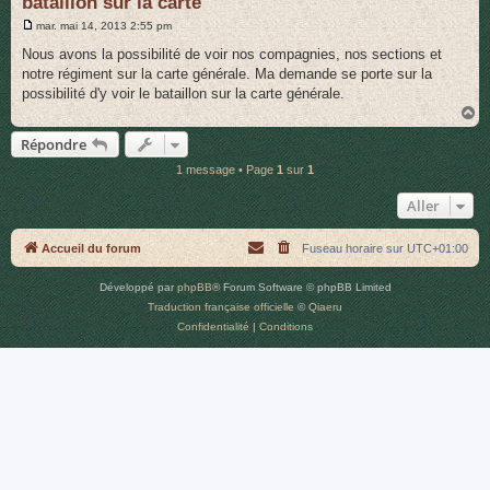
bataillon sur la carte
r
M
mar. mai 14, 2013 2:55 pm
e
s
Nous avons la possibilité de voir nos compagnies, nos sections et
s
notre régiment sur la carte générale. Ma demande se porte sur la
a
g
possibilité d'y voir le bataillon sur la carte générale.
e
H
a
Répondre
u
t
1 message • Page
1
sur
1
Aller
Accueil du forum
Fuseau horaire sur
UTC+01:00
Développé par
phpBB
® Forum Software © phpBB Limited
Traduction française officielle
©
Qiaeru
Confidentialité
|
Conditions