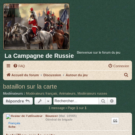
Bienvenue sur le forum du jeu
La Campagne de Russie
FAQ
Connexion
R
Accueil du forum
Discussion
Autour du jeu
e
bataillon sur la carte
c
Modérateurs :
Modérateurs français
,
Animateurs
,
Modérateurs russes
h
Rechercher
Recherche 
Répondre
e
1 message • Page
1
sur
1
r
Bouncer
(Mat. 16565)
c
Général de brigade
Français
h
fiche
e