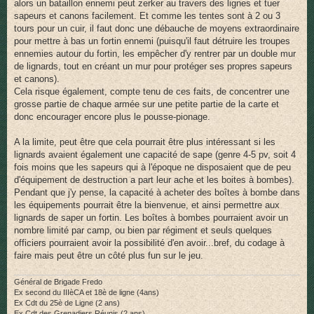
alors un bataillon ennemi peut zerker au travers des lignes et tuer
sapeurs et canons facilement. Et comme les tentes sont à 2 ou 3
tours pour un cuir, il faut donc une débauche de moyens extraordinaire
pour mettre à bas un fortin ennemi (puisqu'il faut détruire les troupes
ennemies autour du fortin, les empêcher d'y rentrer par un double mur
de lignards, tout en créant un mur pour protéger ses propres sapeurs
et canons).
Cela risque également, compte tenu de ces faits, de concentrer une
grosse partie de chaque armée sur une petite partie de la carte et
donc encourager encore plus le pousse-pionage.
A la limite, peut être que cela pourrait être plus intéressant si les
lignards avaient également une capacité de sape (genre 4-5 pv, soit 4
fois moins que les sapeurs qui à l'époque ne disposaient que de peu
d'équipement de destruction a part leur ache et les boites à bombes).
Pendant que j'y pense, la capacité à acheter des boîtes à bombe dans
les équipements pourrait être la bienvenue, et ainsi permettre aux
lignards de saper un fortin. Les boîtes à bombes pourraient avoir un
nombre limité par camp, ou bien par régiment et seuls quelques
officiers pourraient avoir la possibilité d'en avoir...bref, du codage à
faire mais peut être un côté plus fun sur le jeu.
Général de Brigade Fredo
Ex second du IIIèCA et 18è de ligne (4ans)
Ex Cdt du 25è de Ligne (2 ans)
Ex Cdt des Grenadiers Réunis (2 ans)