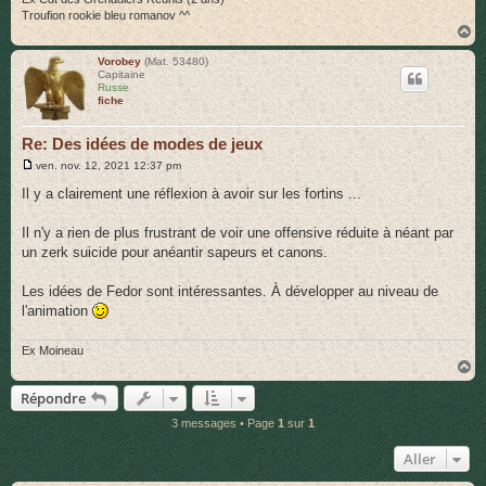
Troufion rookie bleu romanov ^^
H
a
u
Vorobey
(Mat. 53480)
Capitaine
t
Russe
fiche
Re: Des idées de modes de jeux
M
ven. nov. 12, 2021 12:37 pm
e
s
Il y a clairement une réflexion à avoir sur les fortins ...
s
a
g
Il n'y a rien de plus frustrant de voir une offensive réduite à néant par
e
un zerk suicide pour anéantir sapeurs et canons.
Les idées de Fedor sont intéressantes. À développer au niveau de
l'animation
Ex Moineau
H
a
Répondre
u
t
3 messages • Page
1
sur
1
Aller