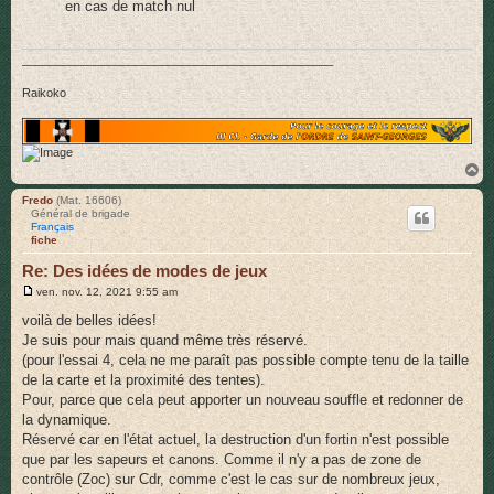
en cas de match nul
_______________________________________________
Raikoko
H
a
u
Fredo
(Mat. 16606)
Général de brigade
t
Français
fiche
Re: Des idées de modes de jeux
M
ven. nov. 12, 2021 9:55 am
e
s
voilà de belles idées!
s
Je suis pour mais quand même très réservé.
a
g
(pour l'essai 4, cela ne me paraît pas possible compte tenu de la taille
e
de la carte et la proximité des tentes).
Pour, parce que cela peut apporter un nouveau souffle et redonner de
la dynamique.
Réservé car en l'état actuel, la destruction d'un fortin n'est possible
que par les sapeurs et canons. Comme il n'y a pas de zone de
contrôle (Zoc) sur Cdr, comme c'est le cas sur de nombreux jeux,