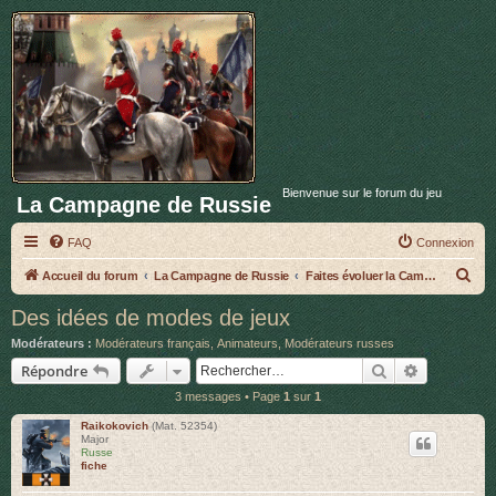
Bienvenue sur le forum du jeu
La Campagne de Russie
FAQ
Connexion
R
Accueil du forum
La Campagne de Russie
Faites évoluer la Campagne de Russie
e
Des idées de modes de jeux
c
Modérateurs :
Modérateurs français
,
Animateurs
,
Modérateurs russes
h
Rechercher
Recherche 
Répondre
e
3 messages • Page
1
sur
1
r
Raikokovich
(Mat. 52354)
c
Major
Russe
h
fiche
e