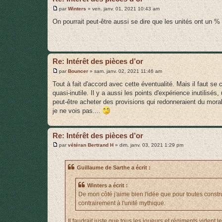
M
par
Winters
»
ven. janv. 01, 2021 10:43 am
e
s
On pourrait peut-être aussi se dire que les unités ont un % d
s
a
g
e
Re: Intérêt des pièces d’or
M
par
Bouncer
»
sam. janv. 02, 2021 11:46 am
e
s
Tout à fait d'accord avec cette éventualité. Mais il faut se
s
quasi-inutile. Il y a aussi les points d'expérience inutilisés
a
g
peut-être acheter des provisions qui redonneraient du moral
e
je ne vois pas....
Re: Intérêt des pièces d’or
M
par
vétéran Bertrand H
»
dim. janv. 03, 2021 1:29 pm
e
s
s
Guillaume de Sarthe a écrit :
a
g
e
Winters a écrit :
De mon côté j'aime bien l'idée que pour toutes construc
contrairement à l'unité mythique.
Il faudrait juste que tous les joueurs et régiments vident 