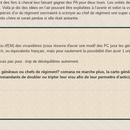
nt des fers à cheval leur faisant gagner des PA pour deux tours. Les unités de 
. Voilà je dis des idées en l’air pouvant être exploitées à l’avenir et selon la 
s pièces d’or du régiment serviraient à octroyer au chef de régiment une super u
ès chère et serait perdue si elle était anéantie.
(ou d'EM) des vivandières (sous réserve d'avoir une modif des PC pour les gé
sch, ou équivalents français, mais pour seulement la possibilité d'en avoir 1 u
suis pas pour...trop de déséquilibres autrement.
 généraux ou chefs de régiment? comana ne marche plus, la carto génér
ommandants de doubler ou tripler leur visu afin de leur permettre d'anticip