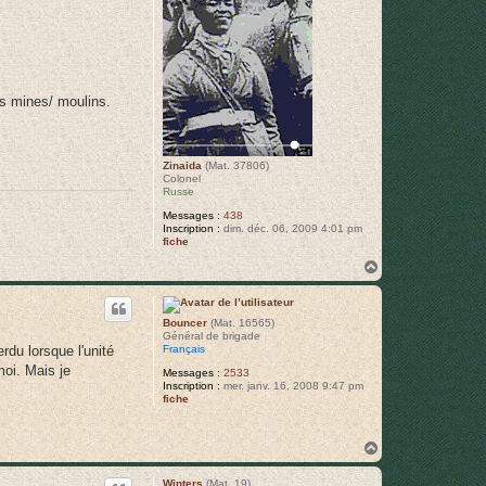
es mines/ moulins.
Zinaida
(Mat. 37806)
Colonel
Russe
Messages :
438
Inscription :
dim. déc. 06, 2009 4:01 pm
fiche
H
a
u
t
Bouncer
(Mat. 16565)
Général de brigade
Français
rdu lorsque l'unité
moi. Mais je
Messages :
2533
Inscription :
mer. janv. 16, 2008 9:47 pm
fiche
H
a
u
Winters
(Mat. 19)