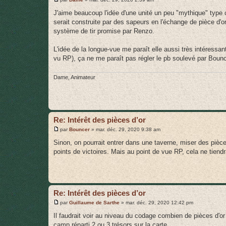
e
s
J'aime beaucoup l'idée d'une unité un peu "mythique" type c
s
serait construite par des sapeurs en l'échange de pièce d'or
a
g
système de tir promise par Renzo.
e
L'idée de la longue-vue me paraît elle aussi très intéressa
vu RP), ça ne me paraît pas régler le pb soulevé par Bounce
Dame, Animateur
Re: Intérêt des pièces d’or
M
par
Bouncer
»
mar. déc. 29, 2020 9:38 am
e
s
Sinon, on pourrait entrer dans une taverne, miser des pièce
s
points de victoires. Mais au point de vue RP, cela ne tiendr
a
g
e
Re: Intérêt des pièces d’or
M
par
Guillaume de Sarthe
»
mar. déc. 29, 2020 12:42 pm
e
s
Il faudrait voir au niveau du codage combien de pièces d'o
s
camp réparti 2 ou 3 trésors sur la carte...