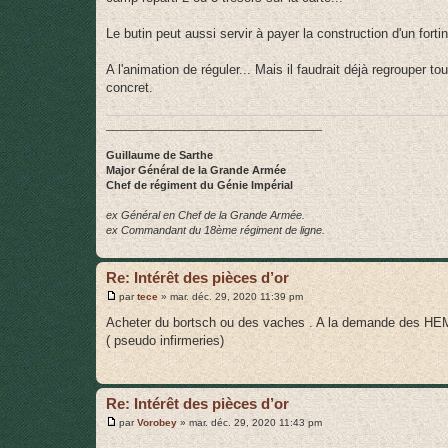
a
g
e
Le butin peut aussi servir à payer la construction d'un fortin
A l'animation de réguler... Mais il faudrait déjà regrouper
concret.
____________________________________
Guillaume de Sarthe
Major Général de la Grande Armée
Chef de régiment du Génie Impérial
ex Général en Chef de la Grande Armée.
ex Commandant du 18ème régiment de ligne.
Re: Intérêt des pièces d’or
M
par
tece
»
mar. déc. 29, 2020 11:39 pm
e
s
Acheter du bortsch ou des vaches . A la demande des HEM ,
s
( pseudo infirmeries)
a
g
e
Re: Intérêt des pièces d’or
M
par
Vorobey
»
mar. déc. 29, 2020 11:43 pm
e
s