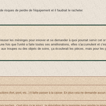
e risques de perdre de l'équipement et il faudrait le racheter.
 creuser les méninges pour innover et se demander à quoi pourrait servir cet or 
, une fois que l'unité a faite toutes ses améliorations, elles s'accumulent et c'es
 aux troupes ou des objets de soins, ça écoulerait les pièces, mais pour les 
tions (fort, pont, etc...) il faille passer à la caisse. En plus cela ne demande aucun
leurs poches , c'est plus ça le souci , la régulation de la monnaie pour rendre la mo