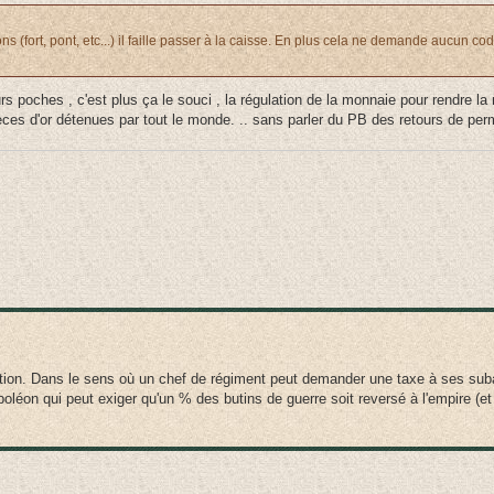
s (fort, pont, etc...) il faille passer à la caisse. En plus cela ne demande aucun cod
eurs poches , c'est plus ça le souci , la régulation de la monnaie pour rendre l
pièces d'or détenues par tout le monde. .. sans parler du PB des retours de pe
ation. Dans le sens où un chef de régiment peut demander une taxe à ses suba
poléon qui peut exiger qu'un % des butins de guerre soit reversé à l'empire (et 