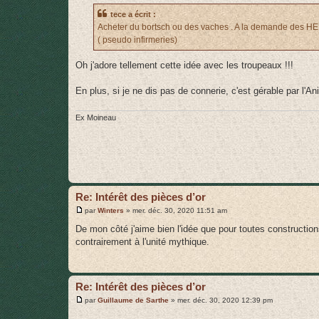
s
tece a écrit :
a
g
Acheter du bortsch ou des vaches . A la demande des HEM 
e
( pseudo infirmeries)
Oh j'adore tellement cette idée avec les troupeaux !!!
En plus, si je ne dis pas de connerie, c'est gérable par l'
Ex Moineau
Re: Intérêt des pièces d’or
M
par
Winters
»
mer. déc. 30, 2020 11:51 am
e
s
De mon côté j'aime bien l'idée que pour toutes constructions
s
contrairement à l'unité mythique.
a
g
e
Re: Intérêt des pièces d’or
M
par
Guillaume de Sarthe
»
mer. déc. 30, 2020 12:39 pm
e
s