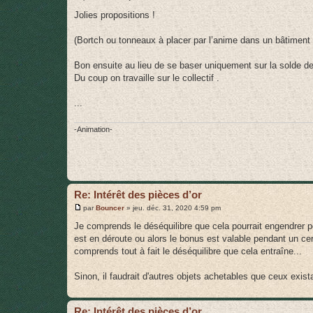
e
s
Jolies propositions !
s
a
g
(Bortch ou tonneaux à placer par l’anime dans un bâtiment p
e
Bon ensuite au lieu de se baser uniquement sur la solde de 
Du coup on travaille sur le collectif .
...
-Animation-
Re: Intérêt des pièces d’or
M
par
Bouncer
»
jeu. déc. 31, 2020 4:59 pm
e
s
Je comprends le déséquilibre que cela pourrait engendrer pou
s
est en déroute ou alors le bonus est valable pendant un ce
a
g
comprends tout à fait le déséquilibre que cela entraîne...
e
Sinon, il faudrait d'autres objets achetables que ceux exist
Re: Intérêt des pièces d’or