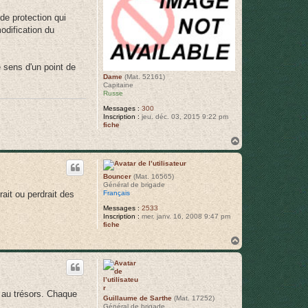
de protection qui
odification du
e sens d'un point de
Dame
(Mat. 52161)
Capitaine
Russe
Messages :
300
Inscription :
jeu. déc. 03, 2015 9:22 pm
fiche
H
a
u
t
Bouncer
(Mat. 16565)
Général de brigade
Français
ait ou perdrait des
Messages :
2533
Inscription :
mer. janv. 16, 2008 9:47 pm
fiche
H
a
u
t
e au trésors. Chaque
Guillaume de Sarthe
(Mat. 17252)
Général de brigade