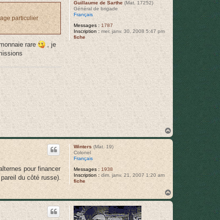
Guillaume de Sarthe
(Mat. 17252)
Général de brigade
Français
age particulier
Messages :
1787
Inscription :
mer. janv. 30, 2008 5:47 pm
fiche
a monnaie rare
, je
rmissions
H
a
u
Winters
(Mat. 19)
t
Colonel
Français
lternes pour financer
Messages :
1938
Inscription :
dim. janv. 21, 2007 1:20 am
pareil du côté russe).
fiche
H
a
u
t