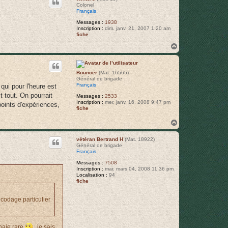
t
Colonel
Français
Messages :
1938
Inscription :
dim. janv. 21, 2007 1:20 am
fiche
H
a
u
t
Bouncer
(Mat. 16565)
Général de brigade
Français
qui pour l'heure est
t tout. On pourrait
Messages :
2533
Inscription :
mer. janv. 16, 2008 9:47 pm
points d'expériences,
fiche
H
a
u
vétéran Bertrand H
(Mat. 18922)
t
Général de brigade
Français
Messages :
7508
Inscription :
mar. mars 04, 2008 11:36 pm
Localisation :
94
fiche
 codage particulier
nnaie rare
, je sais