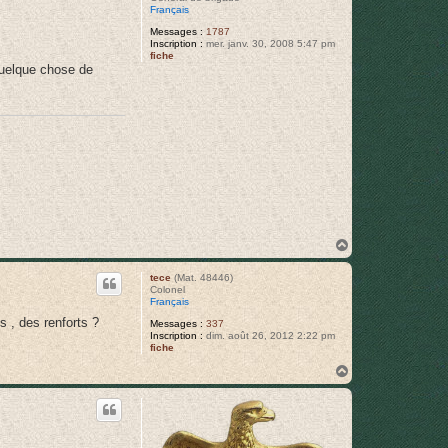
Français
Messages :
1787
Inscription :
mer. janv. 30, 2008 5:47 pm
fiche
 quelque chose de
H
a
u
tece
(Mat. 48446)
t
Colonel
Français
 , des renforts ?
Messages :
337
Inscription :
dim. août 26, 2012 2:22 pm
fiche
H
a
u
t