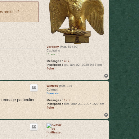
s renforts ?
Vorobey
(Mat. 53480)
Capitaine
Russe
Messages :
407
Inscription :
jeu. avr. 02, 2020 9:53 pm
fiche
H
a
u
Winters
(Mat. 19)
t
Colonel
Français
n codage particulier
Messages :
1938
Inscription :
dim. janv. 21, 2007 1:20 am
fiche
H
a
u
t