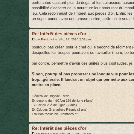
g
perforantes causant plus de dégât et les cuirassiers auraie
e
possibilité d’acheter de la nourriture leur procurant du moral
jeu. Cela redonnerait de l’intérêt aux pièces d’or. Enfin, le
un super canon avec une grosse portée, cette unité serait tr
Re: Intérêt des pièces d’or
M
par
Fredo
»
lun. déc. 28, 2020 2:53 pm
e
s
pourquoi pas créer, pour le chef ou le second de régiment 
s
desquelles les troupes pourraient se ravitailler (rhum, bort
a
g
e
par contre, permettre d'avoir des unités plus costaudes, je 
Sinon, pourquoi pas proposer une longue vue pour les
trop...générale. Il faudrait un objet qui permette aux c
mettre en place.
Général de Brigade Fredo
Ex second du IIIèCA et 18è de ligne (4ans)
Ex Cdt du 25è de Ligne (2 ans)
Ex Cdt des Grenadiers Réunis (2 ans)
Troufion rookie bleu romanov ^^
Re: Intérêt des pièces d’or
M
par
Dame
»
mar. déc. 29, 2020 2:39 am