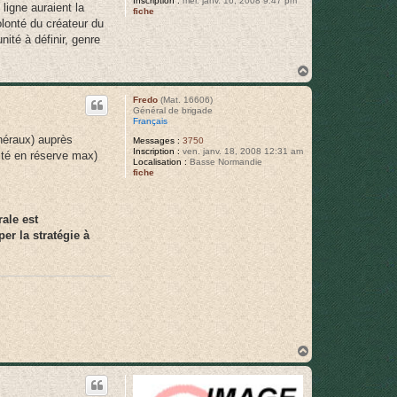
Inscription :
mer. janv. 16, 2008 9:47 pm
ligne auraient la
fiche
volonté du créateur du
nité à définir, genre
H
a
u
Fredo
(Mat. 16606)
t
Général de brigade
Français
néraux) auprès
Messages :
3750
Inscription :
ven. janv. 18, 2008 12:31 am
nité en réserve max)
Localisation :
Basse Normandie
fiche
ale est
er la stratégie à
H
a
u
t