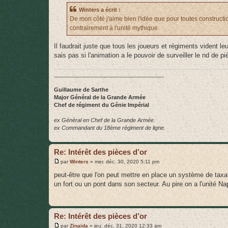
s
Winters a écrit :
a
g
De mon côté j'aime bien l'idée que pour toutes construction
e
contrairement à l'unité mythique.
Il faudrait juste que tous les joueurs et régiments vident l
sais pas si l'animation a le pouvoir de surveiller le nd de 
____________________________________
Guillaume de Sarthe
Major Général de la Grande Armée
Chef de régiment du Génie Impérial
ex Général en Chef de la Grande Armée.
ex Commandant du 18ème régiment de ligne.
Re: Intérêt des pièces d’or
M
par
Winters
»
mer. déc. 30, 2020 5:11 pm
e
s
peut-être que l'on peut mettre en place un système de tax
s
un fort ou un pont dans son secteur. Au pire on a l'unité Na
a
g
e
Re: Intérêt des pièces d’or
M
par
Zinaida
»
jeu. déc. 31, 2020 12:33 am