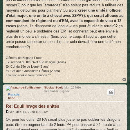
russes?) pour que les "stratèges" n'en soient pas réduits à utiliser des
moyens détournés pour planifier? Ou alors
créer une unité (l'officier
d'état major, une unité à cheval avec 22PA?), qui serait allouée au
commandant de régiment ou d'EM, avec la capacité de visu à 12
cases
(genre, ils disposent de longue-vues pour étudier le terrain)? ça
règlerait un peu le problème des EM, et donnerait peut être envie à
plus de monde à s'investir (bon, pour le coup, il faudrait que cette
unité puisse rapporter un peu d'xp car cela devrait être une unité non
combattante?)
Général de Brigade Fredo
Ex second du IIIèCA et 18è de ligne (4ans)
Ex Cdt du 25è de Ligne (2 ans)
Ex Cdt des Grenadiers Réunis (2 ans)
Troufion rookie bleu romanov ^^
H
a
u
Nicolas Soult
(Mat. 25499)
Général de brigade
t
Français
fiche
Re: Equilibrage des unités
M
ven. déc. 11, 2020 11:32 am
e
s
Ok pour les cuirs, 20 PA serait plus juste ne pas oublier les Dragons
s
peux être en augmentant de 2 leurs PA pour passer à 24. Toute a fait
a
g
d'accord aussi pour augmenter la qualité du grenadier sur le fusiller