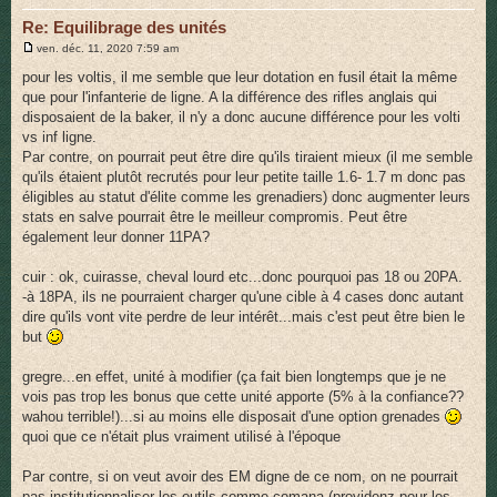
Re: Equilibrage des unités
M
ven. déc. 11, 2020 7:59 am
e
s
pour les voltis, il me semble que leur dotation en fusil était la même
s
que pour l'infanterie de ligne. A la différence des rifles anglais qui
a
g
disposaient de la baker, il n'y a donc aucune différence pour les volti
e
vs inf ligne.
Par contre, on pourrait peut être dire qu'ils tiraient mieux (il me semble
qu'ils étaient plutôt recrutés pour leur petite taille 1.6- 1.7 m donc pas
éligibles au statut d'élite comme les grenadiers) donc augmenter leurs
stats en salve pourrait être le meilleur compromis. Peut être
également leur donner 11PA?
cuir : ok, cuirasse, cheval lourd etc...donc pourquoi pas 18 ou 20PA.
-à 18PA, ils ne pourraient charger qu'une cible à 4 cases donc autant
dire qu'ils vont vite perdre de leur intérêt...mais c'est peut être bien le
but
gregre...en effet, unité à modifier (ça fait bien longtemps que je ne
vois pas trop les bonus que cette unité apporte (5% à la confiance??
wahou terrible!)...si au moins elle disposait d'une option grenades
quoi que ce n'était plus vraiment utilisé à l'époque
Par contre, si on veut avoir des EM digne de ce nom, on ne pourrait
pas institutionnaliser les outils comme comana (providenz pour les