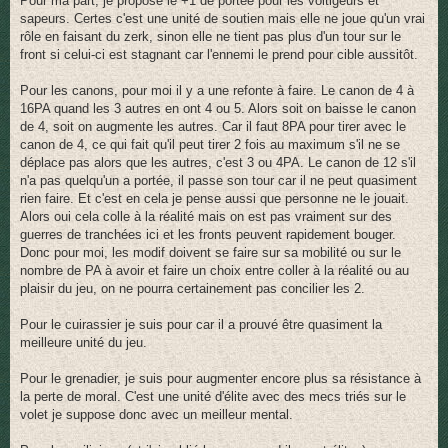
Pour ma part, je propose le +1 de portée pour les voltigeurs et
s
sapeurs. Certes c'est une unité de soutien mais elle ne joue qu'un vrai
a
g
rôle en faisant du zerk, sinon elle ne tient pas plus d'un tour sur le
e
front si celui-ci est stagnant car l'ennemi le prend pour cible aussitôt.
Pour les canons, pour moi il y a une refonte à faire. Le canon de 4 à
16PA quand les 3 autres en ont 4 ou 5. Alors soit on baisse le canon
de 4, soit on augmente les autres. Car il faut 8PA pour tirer avec le
canon de 4, ce qui fait qu'il peut tirer 2 fois au maximum s'il ne se
déplace pas alors que les autres, c'est 3 ou 4PA. Le canon de 12 s'il
n'a pas quelqu'un a portée, il passe son tour car il ne peut quasiment
rien faire. Et c'est en cela je pense aussi que personne ne le jouait.
Alors oui cela colle à la réalité mais on est pas vraiment sur des
guerres de tranchées ici et les fronts peuvent rapidement bouger.
Donc pour moi, les modif doivent se faire sur sa mobilité ou sur le
nombre de PA à avoir et faire un choix entre coller à la réalité ou au
plaisir du jeu, on ne pourra certainement pas concilier les 2.
Pour le cuirassier je suis pour car il a prouvé être quasiment la
meilleure unité du jeu.
Pour le grenadier, je suis pour augmenter encore plus sa résistance à
la perte de moral. C'est une unité d'élite avec des mecs triés sur le
volet je suppose donc avec un meilleur mental.