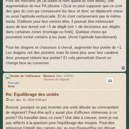
Pour les miliciens (et j'ai oublié le nom quand ils sont élites), une
augmentation de leur PA (disons +2)car on peut supposer que ce sont
des gars du coin qui connaissent les lieux et donc se déplacent mieux
ou avoir l'aptitude embuscade. Et ils n'ont certainement pas le même
barda. D'ailleurs pour leur version élite, il pourrait être intéressant
aussi de leur donné soit +1 de dégât soit + de résistance aux dégâts
dans certaines zones (montage ou forêt). Quelque chose qui
pourraient inciter certains à les jouer. (Avoir l'aptitude harcèlement)
Pour les dragons et chasseurs à cheval, augmenter leur portée de +1.
Les dragons ont des pistolets mais ils tirent plus avec leur carabine
donc pourquoi réduire leur portée? Et cela permettrait d'avoir un
change face au cuirassier.
H
a
u
Bouncer
(Mat. 16565)
Général de brigade
t
Français
fiche
Re: Equilibrage des unités
M
ven. déc. 11, 2020 9:06 pm
e
s
Bonsoir, pourquoi ne pas inventer une unité allouée au commandant
s
de régiment? Peut-être qu'il y aurait plus d'officiers intéressés à ce
a
g
poste? Ou travailler dans ce sens? Une idée à creuser, sinon je n'ai
e
pas réfléchi à la question pour l'équilibrage des troupes. Peut-être
rehausser l'intérêt des canons qui, au jour d'aujourd'hui est désuet.