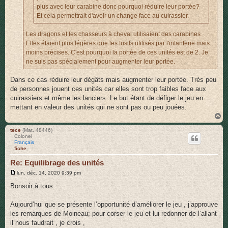
plus avec leur carabine donc pourquoi réduire leur portée?
Et cela permettrait d'avoir un change face au cuirassier.
Les dragons et les chasseurs à cheval utilisaient des carabines.
Elles étaient plus légères que les fusils utilisés par l'infanterie mais
moins précises. C'est pourquoi la portée de ces unités est de 2. Je
ne suis pas spécialement pour augmenter leur portée.
Dans ce cas réduire leur dégâts mais augmenter leur portée. Très peu
de personnes jouent ces unités car elles sont trop faibles face aux
cuirassiers et même les lanciers. Le but étant de défiger le jeu en
mettant en valeur des unités qui ne sont pas ou peu jouées.
H
a
u
tece
(Mat. 48446)
Colonel
t
Français
fiche
Re: Equilibrage des unités
M
lun. déc. 14, 2020 9:39 pm
e
s
Bonsoir à tous .
s
a
g
Aujourd’hui que se présente l’opportunité d’améliorer le jeu , j’approuve
e
les remarques de Moineau; pour corser le jeu et lui redonner de l’allant
il nous faudrait , je crois ,