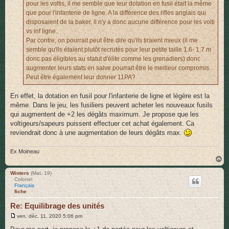
pour les voltis, il me semble que leur dotation en fusil était la même
que pour l'infanterie de ligne. A la différence des rifles anglais qui
disposaient de la baker, il n'y a donc aucune différence pour les volti
vs inf ligne.
Par contre, on pourrait peut être dire qu'ils tiraient mieux (il me
semble qu'ils étaient plutôt recrutés pour leur petite taille 1.6- 1.7 m
donc pas éligibles au statut d'élite comme les grenadiers) donc
augmenter leurs stats en salve pourrait être le meilleur compromis.
Peut être également leur donner 11PA?
En effet, la dotation en fusil pour l'infanterie de ligne et légère est la
même. Dans le jeu, les fusiliers peuvent acheter les nouveaux fusils
qui augmentent de +2 les dégâts maximum. Je propose que les
voltigeurs/sapeurs puissent effectuer cet achat également. Ca
reviendrait donc à une augmentation de leurs dégâts max.
Ex Moineau
H
a
u
Winters
(Mat. 19)
Colonel
t
Français
fiche
Re: Equilibrage des unités
M
ven. déc. 11, 2020 5:06 pm
e
s