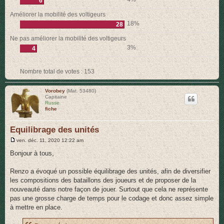
6
Améliorer la mobilité des voltigeurs
18%
28
Ne pas améliorer la mobilité des voltigeurs
3%
4
Nombre total de votes :
153
Vorobey
(Mat. 53480)
Capitaine
Russe
fiche
Equilibrage des unités
M
ven. déc. 11, 2020 12:22 am
e
s
Bonjour à tous,
s
a
g
Renzo a évoqué un possible équilibrage des unités, afin de diversifier
e
les compositions des bataillons des joueurs et de proposer de la
nouveauté dans notre façon de jouer. Surtout que cela ne représente
pas une grosse charge de temps pour le codage et donc assez simple
à mettre en place.