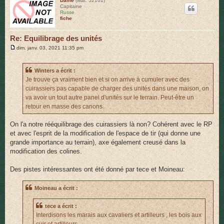
Dame
(Mat. 52161)
Capitaine
t
Russe
fiche
Re: Equilibrage des unités
M
dim. janv. 03, 2021 11:35 pm
e
s
s
Winters a écrit :
a
g
Je trouve ça vraiment bien et si on arrive à cumuler avec des
e
cuirassiers pas capable de charger des unités dans une maison, on
va avoir un tout autre panel d'unités sur le terrain. Peut-être un
retour en masse des canons.
On l'a notre rééquilibrage des cuirassiers là non? Cohérent avec le RP
et avec l'esprit de la modification de l'espace de tir (qui donne une
grande importance au terrain), axe également creusé dans la
modification des colines.
Des pistes intéressantes ont été donné par tece et Moineau:
Moineau a écrit :
tece a écrit :
Interdisons les marais aux cavaliers et artilleurs , les bois aux
cuir et artilleurs .