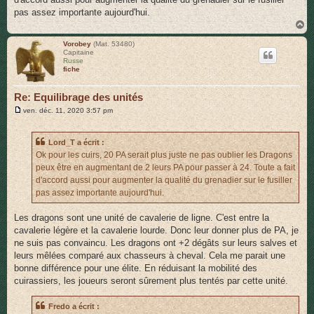
e
pas assez importante aujourd'hui.
H
a
u
Vorobey
(Mat. 53480)
Capitaine
t
Russe
fiche
Re: Equilibrage des unités
M
ven. déc. 11, 2020 3:57 pm
e
s
s
Lord_T a écrit :
a
g
Ok pour les cuirs, 20 PA serait plus juste ne pas oublier les Dragons
e
peux être en augmentant de 2 leurs PA pour passer à 24. Toute a fait
d'accord aussi pour augmenter la qualité du grenadier sur le fusiller
pas assez importante aujourd'hui.
Les dragons sont une unité de cavalerie de ligne. C'est entre la
cavalerie légère et la cavalerie lourde. Donc leur donner plus de PA, je
ne suis pas convaincu. Les dragons ont +2 dégâts sur leurs salves et
leurs mêlées comparé aux chasseurs à cheval. Cela me parait une
bonne différence pour une élite. En réduisant la mobilité des
cuirassiers, les joueurs seront sûrement plus tentés par cette unité.
Fredo a écrit :