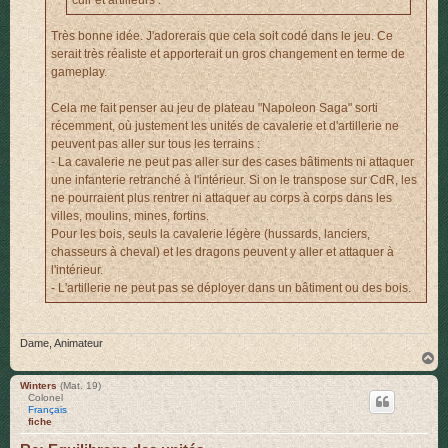
Très bonne idée. J'adorerais que cela soit codé dans le jeu. Ce
serait très réaliste et apporterait un gros changement en terme de
gameplay.
Cela me fait penser au jeu de plateau "Napoleon Saga" sorti
récemment, où justement les unités de cavalerie et d'artillerie ne
peuvent pas aller sur tous les terrains :
- La cavalerie ne peut pas aller sur des cases bâtiments ni attaquer
une infanterie retranché à l'intérieur. Si on le transpose sur CdR, les
ne pourraient plus rentrer ni attaquer au corps à corps dans les
villes, moulins, mines, fortins.
Pour les bois, seuls la cavalerie légère (hussards, lanciers,
chasseurs à cheval) et les dragons peuvent y aller et attaquer à
l'intérieur.
- L'artillerie ne peut pas se déployer dans un bâtiment ou des bois.
Dame, Animateur
H
a
u
Winters
(Mat. 19)
Colonel
t
Français
fiche