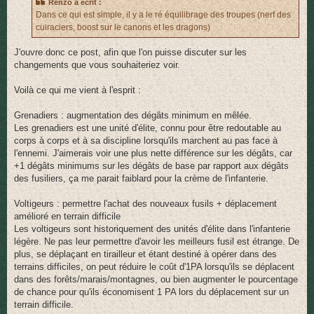
Renzo a écrit :
Dans ce qui est simple, il y a le ré équilibrage des troupes (nerf des
cuiraciers, boost sur le canons et les dragons)
J'ouvre donc ce post, afin que l'on puisse discuter sur les
changements que vous souhaiteriez voir.
Voilà ce qui me vient à l'esprit :
Grenadiers : augmentation des dégâts minimum en mêlée.
Les grenadiers est une unité d'élite, connu pour être redoutable au
corps à corps et à sa discipline lorsqu'ils marchent au pas face à
l'ennemi. J'aimerais voir une plus nette différence sur les dégâts, car
+1 dégâts minimums sur les dégâts de base par rapport aux dégâts
des fusiliers, ça me parait faiblard pour la crème de l'infanterie.
Voltigeurs : permettre l'achat des nouveaux fusils + déplacement
amélioré en terrain difficile
Les voltigeurs sont historiquement des unités d'élite dans l'infanterie
légère. Ne pas leur permettre d'avoir les meilleurs fusil est étrange. De
plus, se déplaçant en tirailleur et étant destiné à opérer dans des
terrains difficiles, on peut réduire le coût d'1PA lorsqu'ils se déplacent
dans des forêts/marais/montagnes, ou bien augmenter le pourcentage
de chance pour qu'ils économisent 1 PA lors du déplacement sur un
terrain difficile.