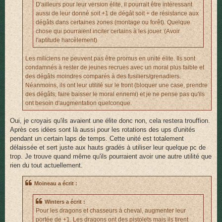
D'ailleurs pour leur version élite, il pourrait être intéressant
aussi de leur donné soit +1 de dégât soit + de résistance aux
dégâts dans certaines zones (montage ou forêt). Quelque
chose qui pourraient inciter certains à les jouer. (Avoir
l'aptitude harcèlement)
Les miliciens ne peuvent pas être promus en unité élite. Ils sont
condamnés à rester de jeunes recrues avec un moral plus faible et
des dégâts moindres comparés à des fusiliers/grenadiers.
Néanmoins, ils ont leur utilité sur le front (bloquer une case, prendre
des dégâts, faire baisser le moral ennemi) et je ne pense pas qu'ils
ont besoin d'augmentation quelconque.
Oui, je croyais qu'ils avaient une élite donc non, cela restera trouffion.
Après ces idées sont là aussi pour les rotations des ups d'unités
pendant un certain laps de temps. Cette unité est totalement
délaissée et sert juste aux hauts gradés à utiliser leur quelque pc de
trop. Je trouve quand même qu'ils pourraient avoir une autre utilité que
rien du tout actuellement.
Moineau a écrit :
Winters a écrit :
Pour les dragons et chasseurs à cheval, augmenter leur
portée de +1. Les dragons ont des pistolets mais ils tirent