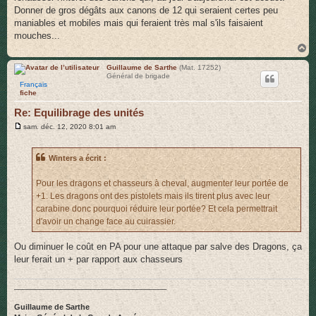
Donner de gros dégâts aux canons de 12 qui seraient certes peu
maniables et mobiles mais qui feraient très mal s'ils faisaient
mouches...
H
a
u
Guillaume de Sarthe
(Mat. 17252)
Général de brigade
t
Français
fiche
Re: Equilibrage des unités
M
sam. déc. 12, 2020 8:01 am
e
s
s
Winters a écrit :
a
g
e
Pour les dragons et chasseurs à cheval, augmenter leur portée de
+1. Les dragons ont des pistolets mais ils tirent plus avec leur
carabine donc pourquoi réduire leur portée? Et cela permettrait
d'avoir un change face au cuirassier.
Ou diminuer le coût en PA pour une attaque par salve des Dragons, ça
leur ferait un + par rapport aux chasseurs
____________________________________
Guillaume de Sarthe