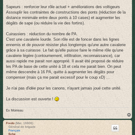
Sapeurs : renforcer leur rôle actuel + améliorations des voltigeurs
Assouplir les contraintes de constructions des ponts (réduction de la
distance minimale entre deux ponts à 10 cases) et augmenter les
dégâts de sape (ou réduire la vie des fortins).
Cuirassiers : réduction du nombre de PA.
C'est une cavalerie lourde. Son rôle est de foncer dans les lignes
ennemis et de pouvoir résister plus longtemps qu'une autre cavalerie
grâce à sa cuirasse. Le fait qu'elle puisse faire le même rôle qu'une
cavalerie légère (contournement, infiltration, reconnaissance), car
aussi rapide me parait non approprié. Il avait été proposé de réduire
les PA de base de cette unité à 18 et cela me parait bien. On peut
même descendre à 16 PA, quitte à augmenter les dégâts pour
compenser (mais ça me parait excessif pour le coup xD) ...
Je n'ai pas d'idée pour les canons, n'ayant jamais joué cette unité.
La discussion est ouverte !
Ex Moineau
H
a
u
Fredo
(Mat. 16606)
Général de brigade
t
Français
fiche