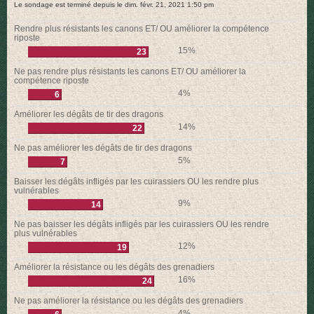
Le sondage est terminé depuis le dim. févr. 21, 2021 1:50 pm
r
Rendre plus résistants les canons ET/ OU améliorer la compétence
riposte
15%
23
Ne pas rendre plus résistants les canons ET/ OU améliorer la
compétence riposte
4%
6
Améliorer les dégâts de tir des dragons
14%
22
Ne pas améliorer les dégâts de tir des dragons
5%
7
Baisser les dégâts infligés par les cuirassiers OU les rendre plus
vulnérables
9%
14
Ne pas baisser les dégâts infligés par les cuirassiers OU les rendre
plus vulnérables
12%
19
Améliorer la résistance ou les dégâts des grenadiers
16%
24
Ne pas améliorer la résistance ou les dégâts des grenadiers
4%