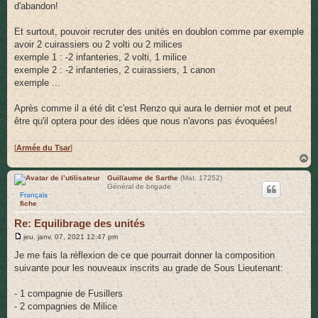
d'abandon!
Et surtout, pouvoir recruter des unités en doublon comme par exemple
avoir 2 cuirassiers ou 2 volti ou 2 milices
exemple 1 : -2 infanteries, 2 volti, 1 milice
exemple 2 : -2 infanteries, 2 cuirassiers, 1 canon
exemple ...
Après comme il a été dit c'est Renzo qui aura le dernier mot et peut
être qu'il optera pour des idées que nous n'avons pas évoquées!
[
Armée du Tsar
]
H
a
u
Guillaume de Sarthe
(Mat. 17252)
Général de brigade
t
Français
fiche
Re: Equilibrage des unités
M
jeu. janv. 07, 2021 12:47 pm
e
s
Je me fais la réflexion de ce que pourrait donner la composition
s
suivante pour les nouveaux inscrits au grade de Sous Lieutenant:
a
g
e
- 1 compagnie de Fusillers
- 2 compagnies de Milice