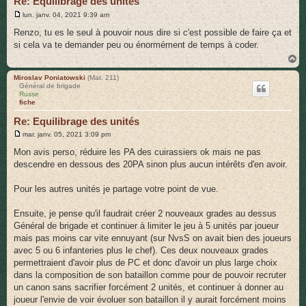
Re: Equilibrage des unités
M
lun. janv. 04, 2021 9:39 am
e
s
Renzo, tu es le seul à pouvoir nous dire si c'est possible de faire ça et
s
si cela va te demander peu ou énormément de temps à coder.
a
g
H
e
a
u
Miroslav Poniatowski
(Mat. 211)
Général de brigade
t
Russe
fiche
Re: Equilibrage des unités
M
mar. janv. 05, 2021 3:09 pm
e
s
Mon avis perso, réduire les PA des cuirassiers ok mais ne pas
s
descendre en dessous des 20PA sinon plus aucun intérêts d'en avoir.
a
g
e
Pour les autres unités je partage votre point de vue.
Ensuite, je pense qu'il faudrait créer 2 nouveaux grades au dessus
Général de brigade et continuer à limiter le jeu à 5 unités par joueur
mais pas moins car vite ennuyant (sur NvsS on avait bien des joueurs
avec 5 ou 6 infanteries plus le chef). Ces deux nouveaux grades
permettraient d'avoir plus de PC et donc d'avoir un plus large choix
dans la composition de son bataillon comme pour de pouvoir recruter
un canon sans sacrifier forcément 2 unités, et continuer à donner au
joueur l'envie de voir évoluer son bataillon il y aurait forcément moins