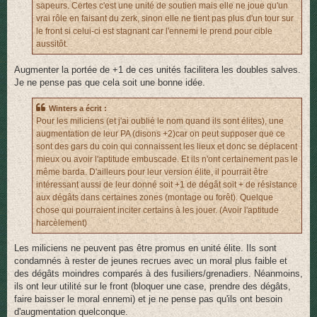
sapeurs. Certes c'est une unité de soutien mais elle ne joue qu'un
vrai rôle en faisant du zerk, sinon elle ne tient pas plus d'un tour sur
le front si celui-ci est stagnant car l'ennemi le prend pour cible
aussitôt.
Augmenter la portée de +1 de ces unités facilitera les doubles salves.
Je ne pense pas que cela soit une bonne idée.
Winters a écrit :
Pour les miliciens (et j'ai oublié le nom quand ils sont élites), une
augmentation de leur PA (disons +2)car on peut supposer que ce
sont des gars du coin qui connaissent les lieux et donc se déplacent
mieux ou avoir l'aptitude embuscade. Et ils n'ont certainement pas le
même barda. D'ailleurs pour leur version élite, il pourrait être
intéressant aussi de leur donné soit +1 de dégât soit + de résistance
aux dégâts dans certaines zones (montage ou forêt). Quelque
chose qui pourraient inciter certains à les jouer. (Avoir l'aptitude
harcèlement)
Les miliciens ne peuvent pas être promus en unité élite. Ils sont
condamnés à rester de jeunes recrues avec un moral plus faible et
des dégâts moindres comparés à des fusiliers/grenadiers. Néanmoins,
ils ont leur utilité sur le front (bloquer une case, prendre des dégâts,
faire baisser le moral ennemi) et je ne pense pas qu'ils ont besoin
d'augmentation quelconque.