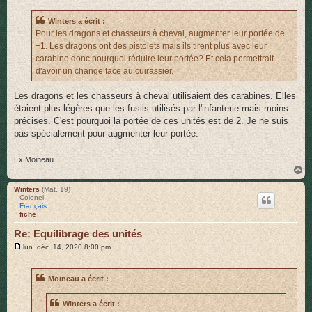
Winters a écrit :
Pour les dragons et chasseurs à cheval, augmenter leur portée de
+1. Les dragons ont des pistolets mais ils tirent plus avec leur
carabine donc pourquoi réduire leur portée? Et cela permettrait
d'avoir un change face au cuirassier.
Les dragons et les chasseurs à cheval utilisaient des carabines. Elles
étaient plus légères que les fusils utilisés par l'infanterie mais moins
précises. C'est pourquoi la portée de ces unités est de 2. Je ne suis
pas spécialement pour augmenter leur portée.
Ex Moineau
H
a
u
Winters
(Mat. 19)
Colonel
t
Français
fiche
Re: Equilibrage des unités
M
lun. déc. 14, 2020 8:00 pm
e
s
s
Moineau a écrit :
a
g
e
Winters a écrit :