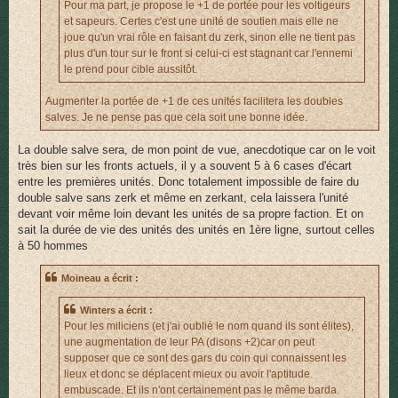
Pour ma part, je propose le +1 de portée pour les voltigeurs
et sapeurs. Certes c'est une unité de soutien mais elle ne
joue qu'un vrai rôle en faisant du zerk, sinon elle ne tient pas
plus d'un tour sur le front si celui-ci est stagnant car l'ennemi
le prend pour cible aussitôt.
Augmenter la portée de +1 de ces unités facilitera les doubles
salves. Je ne pense pas que cela soit une bonne idée.
La double salve sera, de mon point de vue, anecdotique car on le voit
très bien sur les fronts actuels, il y a souvent 5 à 6 cases d'écart
entre les premières unités. Donc totalement impossible de faire du
double salve sans zerk et même en zerkant, cela laissera l'unité
devant voir même loin devant les unités de sa propre faction. Et on
sait la durée de vie des unités des unités en 1ère ligne, surtout celles
à 50 hommes
Moineau a écrit :
Winters a écrit :
Pour les miliciens (et j'ai oublié le nom quand ils sont élites),
une augmentation de leur PA (disons +2)car on peut
supposer que ce sont des gars du coin qui connaissent les
lieux et donc se déplacent mieux ou avoir l'aptitude
embuscade. Et ils n'ont certainement pas le même barda.