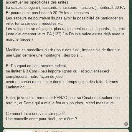
accentuer les spécificités des unités .
La cavalerie légère ( hussards, chasseurs , lanciers ) mériterait 30 PA
Et pourquoi ne pas brider à 20 PA les cuirassiers
Les sapeurs ne pourraient ils pas avoir la possibilité de barricader en
ville, terrasser des « redoutes »...
Les voltigeurs se déplaçant plus rapidement que les lignards , il serait
juste d’augmenter leurs PA (12?) ( la Double salve existe déjà avec la
marche forcée )
Modifier les modalites du tir ( pour des fusi , impossible de tirer sur
une Cpm derrière une montagne , des bois...
Et Pourquoi ne pas, soyons radical,
se limiter à 3 Cpm ( peu importe lignes où , et soutiens) ceci
compliquerait notre façon de jouer.
avoir un bonus moral limité dans le temps selon des faits d’armes ,
l.animation ....
Enfin, je voudrais remercier RENZO pour sa Creation et saluer son
retour , et Dame qui a mis le feu aux poudres. Merci messieurs
Comment faire une visu sur i pad?
Une nouvelle carte pour Noël , peut être ?
H
a
u