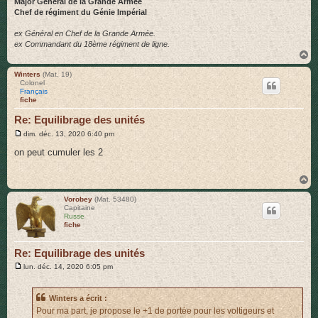
Major Général de la Grande Armée
Chef de régiment du Génie Impérial
ex Général en Chef de la Grande Armée.
ex Commandant du 18ème régiment de ligne.
H
a
u
Winters
(Mat. 19)
Colonel
t
Français
fiche
Re: Equilibrage des unités
M
dim. déc. 13, 2020 6:40 pm
e
s
on peut cumuler les 2
s
a
g
H
e
a
u
Vorobey
(Mat. 53480)
Capitaine
t
Russe
fiche
Re: Equilibrage des unités
M
lun. déc. 14, 2020 6:05 pm
e
s
s
Winters a écrit :
a
g
Pour ma part, je propose le +1 de portée pour les voltigeurs et
e