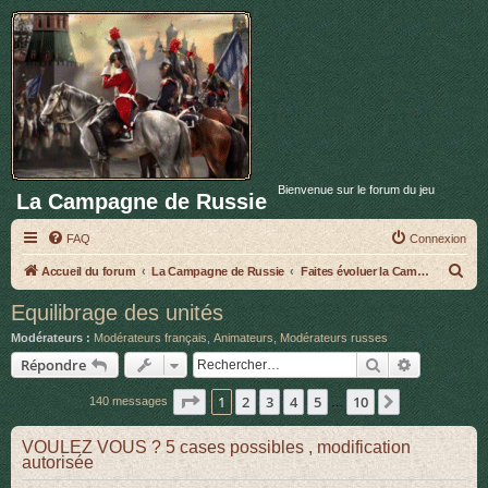
Bienvenue sur le forum du jeu
La Campagne de Russie
FAQ
Connexion
R
Accueil du forum
La Campagne de Russie
Faites évoluer la Campagne de Russie
e
Equilibrage des unités
c
Modérateurs :
Modérateurs français
,
Animateurs
,
Modérateurs russes
h
Rechercher
Recherche 
Répondre
e
Page
1
sur
10
1
2
3
4
5
10
Suivant
140 messages
r
…
c
VOULEZ VOUS ? 5 cases possibles , modification
h
autorisée
e