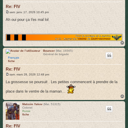
Re: FIV
M
sam. janv. 17, 2026 10:45 pm
e
s
Ah oui pour ça t'es mal lol
s
a
g
e
H
a
u
Bouncer
(Mat. 16565)
Général de brigade
t
Français
fiche
Re: FIV
M
sam. mars 28, 2026 12:48 pm
e
s
La grossesse se poursuit . Les petites commencent à prendre de la
s
a
place dans le ventre de la maman…
g
e
H
a
u
Maksim Yakov
(Mat. 51315)
Colonel
t
Russe
fiche
Re: FIV