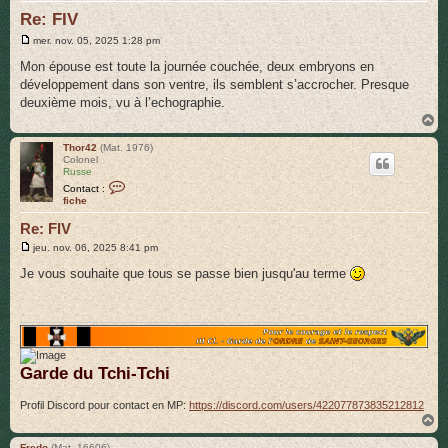
Re: FIV
r
M
mer. nov. 05, 2025 1:28 pm
e
s
Mon épouse est toute la journée couchée, deux embryons en
s
développement dans son ventre, ils semblent s’accrocher. Presque
a
g
deuxième mois, vu à l’echographie.
e
H
a
u
Thor42
(Mat. 1976)
Colonel
t
Russe
C
Contact :
o
fiche
n
t
Re: FIV
a
c
M
jeu. nov. 06, 2025 8:41 pm
t
e
e
s
Je vous souhaite que tous se passe bien jusqu'au terme
r
s
T
a
h
g
o
e
r
4
2
Garde du Tchi-Tchi
Profil Discord pour contact en MP:
https://discord.com/users/422077873835212812
H
a
u
Fredo
(Mat. 16606)