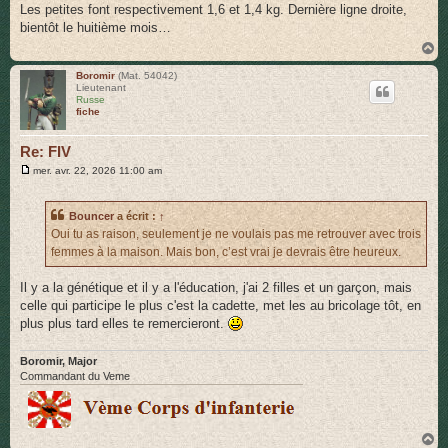
s
Les petites font respectivement 1,6 et 1,4 kg. Dernière ligne droite,
s
bientôt le huitième mois…
a
g
H
e
a
u
Boromir
(Mat. 54042)
Lieutenant
t
Russe
fiche
Re: FIV
M
mer. avr. 22, 2026 11:00 am
e
s
s
Bouncer
a écrit :
↑
a
g
Oui tu as raison, seulement je ne voulais pas me retrouver avec trois
e
femmes à la maison. Mais bon, c’est vrai je devrais être heureux.
Il y a la génétique et il y a l'éducation, j'ai 2 filles et un garçon, mais
celle qui participe le plus c'est la cadette, met les au bricolage tôt, en
plus plus tard elles te remercieront.
Boromir, Major
Commandant du Veme
H