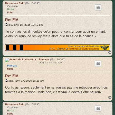
u
Baron van Rekt
(Mat. 54895)
Capitaine
t
Russe
fiche
Re: FIV
M
jeu. janv. 15, 2026 10:42 pm
e
s
Tu connais les difficultés qu'on peut rencontrer pour avoir un enfant.
s
Alors pourquoi ce smiley triste alors que tu as de la chance ?
a
g
e
H
a
u
Bouncer
(Mat. 16565)
Général de brigade
t
Français
fiche
Re: FIV
M
sam. janv. 17, 2026 10:28 am
e
s
Oui tu as raison, seulement je ne voulais pas me retrouver avec trois
s
femmes à la maison. Mais bon, c’est vrai je devrais être heureux.
a
g
H
e
a
u
Baron van Rekt
(Mat. 54895)
Capitaine
t
Russe
fiche