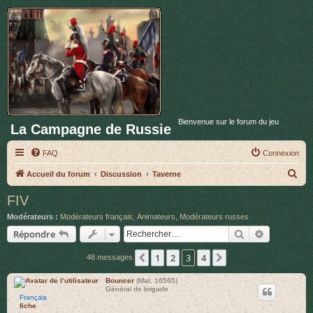
Bienvenue sur le forum du jeu
La Campagne de Russie
FAQ
Connexion
R
Accueil du forum
Discussion
Taverne
e
FIV
c
Modérateurs :
Modérateurs français
,
Animateurs
,
Modérateurs russes
h
Rechercher
Recherche 
Répondre
e
1
2
3
4
Précédent
Suivant
48 messages
r
c
Bouncer
(Mat. 16565)
Général de brigade
h
Français
fiche
e