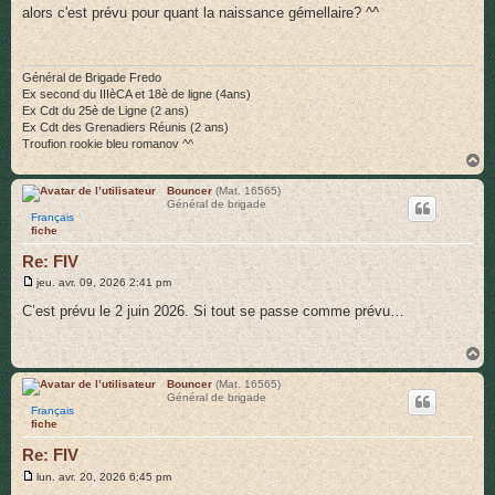
s
alors c'est prévu pour quant la naissance gémellaire? ^^
s
a
g
e
Général de Brigade Fredo
Ex second du IIIèCA et 18è de ligne (4ans)
Ex Cdt du 25è de Ligne (2 ans)
Ex Cdt des Grenadiers Réunis (2 ans)
Troufion rookie bleu romanov ^^
H
a
u
Bouncer
(Mat. 16565)
Général de brigade
t
Français
fiche
Re: FIV
M
jeu. avr. 09, 2026 2:41 pm
e
s
C’est prévu le 2 juin 2026. Si tout se passe comme prévu…
s
a
g
H
e
a
u
Bouncer
(Mat. 16565)
Général de brigade
t
Français
fiche
Re: FIV
M
lun. avr. 20, 2026 6:45 pm
e