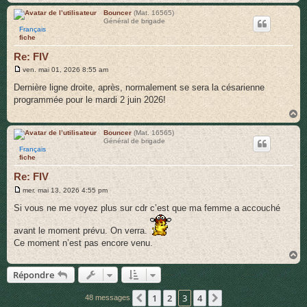
a
u
Bouncer
(Mat. 16565)
Général de brigade
t
Français
fiche
Re: FIV
M
ven. mai 01, 2026 8:55 am
e
s
Dernière ligne droite, après, normalement se sera la césarienne
s
programmée pour le mardi 2 juin 2026!
a
g
H
e
a
u
Bouncer
(Mat. 16565)
Général de brigade
t
Français
fiche
Re: FIV
M
mer. mai 13, 2026 4:55 pm
e
s
Si vous ne me voyez plus sur cdr c’est que ma femme a accouché
s
a
avant le moment prévu. On verra.
g
e
Ce moment n’est pas encore venu.
H
a
Répondre
u
t
1
2
3
4
Précédent
Suivant
48 messages