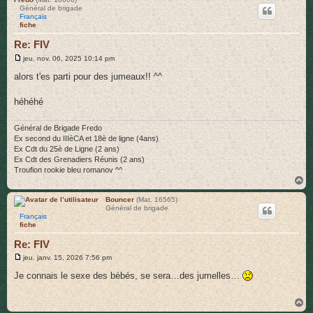
Général de brigade
t
Français
fiche
Re: FIV
M
jeu. nov. 06, 2025 10:14 pm
e
s
alors t'es parti pour des jumeaux!! ^^
s
a
g
héhéhé
e
Général de Brigade Fredo
Ex second du IIIèCA et 18è de ligne (4ans)
Ex Cdt du 25è de Ligne (2 ans)
Ex Cdt des Grenadiers Réunis (2 ans)
Troufion rookie bleu romanov ^^
H
a
u
Bouncer
(Mat. 16565)
Général de brigade
t
Français
fiche
Re: FIV
M
jeu. janv. 15, 2026 7:56 pm
e
s
Je connais le sexe des bébés, se sera…des jumelles…
s
a
g
H
e
a