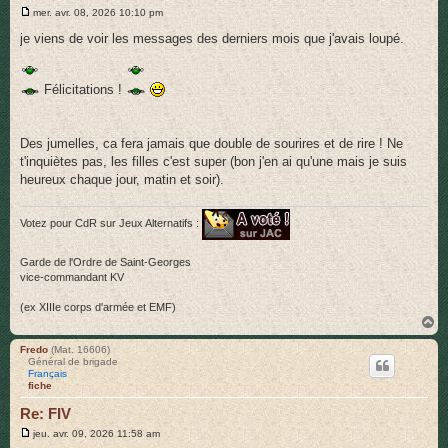
M
mer. avr. 08, 2026 10:10 pm
e
s
je viens de voir les messages des derniers mois que j'avais loupé.
s
a
g
e
Félicitations !
Des jumelles, ca fera jamais que double de sourires et de rire ! Ne
t'inquiètes pas, les filles c'est super (bon j'en ai qu'une mais je suis
heureux chaque jour, matin et soir).
Votez pour CdR sur Jeux Alternatifs :
Garde de l'Ordre de Saint-Georges
vice-commandant KV
(ex XIIIe corps d'armée et EMF)
H
a
u
Fredo
(Mat. 16606)
Général de brigade
t
Français
fiche
Re: FIV
M
jeu. avr. 09, 2026 11:58 am
e