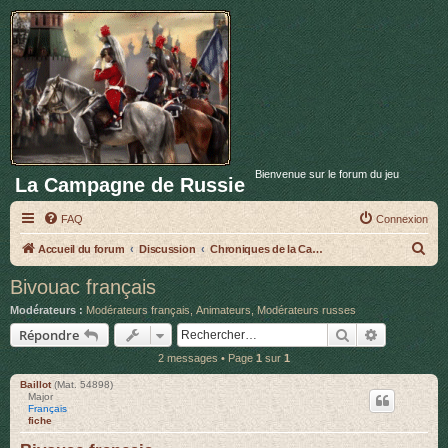
Bienvenue sur le forum du jeu
La Campagne de Russie
FAQ
Connexion
R
Accueil du forum
Discussion
Chroniques de la Campagne de Russie
e
Bivouac français
c
Modérateurs :
Modérateurs français
,
Animateurs
,
Modérateurs russes
h
Rechercher
Recherche 
Répondre
e
2 messages • Page
1
sur
1
r
Baillot
(Mat. 54898)
c
Major
Français
h
fiche
e