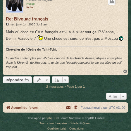
Général de brigade
t
Russe
fiche
Re: Bivouac français
M
mer. janv. 14, 2026 3:42 am
e
s
Mais où donc ce CAM français est-il allé piller tout ça !? Vienne,
s
Berlin, Varsovie ?
Une chose est sure: ce n'est pas a Moscou
a
g
e
Chevalier de l'Ordre du Tchi-Tchi.
Quand tu contemples par -27° les canons de la Grande Armée, alignés en trophée
dans le Khremlin de Moscou, tu te dis que l'épopée napoléonienne est allée un poil
trop loin...
H
a
Répondre
u
t
2 messages • Page
1
sur
1
Aller
Accueil du forum
Fuseau horaire sur
UTC+01:00
Développé par
phpBB
® Forum Software © phpBB Limited
Traduction française officielle
©
Qiaeru
Confidentialité
|
Conditions