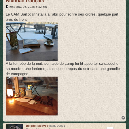
Bivouac français
r
M
mar. janv. 06, 2026 5:42 pm
e
s
Le CAM Baillot s'installa a l'abri pour écrire ses ordres, quelque part
s
près du front
a
g
e
A la tombée de la nuit, son aide de camp lui fit apporter sa sacoche,
sa montre, une lanterne, ainsi que le repas du soir dans une gamelle
de campagne.
H
a
u
Bolchoï Medved
(Mat. 20891)