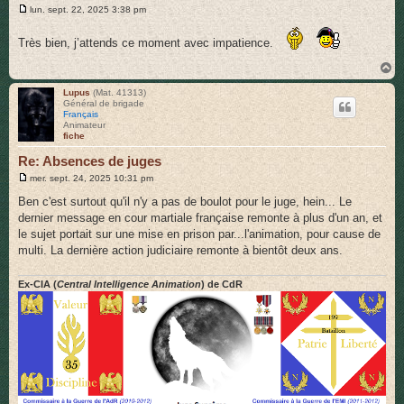
M
lun. sept. 22, 2025 3:38 pm
e
s
Très bien, j’attends ce moment avec impatience.
s
a
g
H
e
a
u
Lupus
(Mat. 41313)
Général de brigade
t
Français
Animateur
fiche
Re: Absences de juges
M
mer. sept. 24, 2025 10:31 pm
e
s
Ben c'est surtout qu'il n'y a pas de boulot pour le juge, hein... Le
s
dernier message en cour martiale française remonte à plus d'un an, et
a
g
le sujet portait sur une mise en prison par...l'animation, pour cause de
e
multi. La dernière action judiciaire remonte à bientôt deux ans.
Ex-CIA (
Central Intelligence Animation
) de CdR