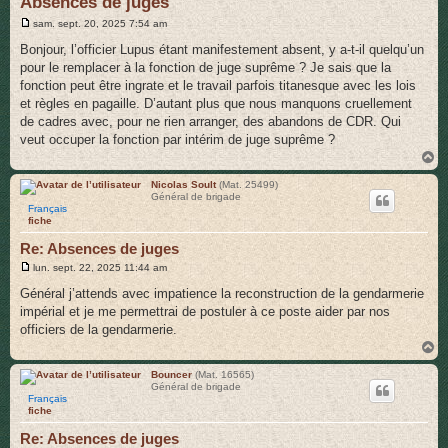
Absences de juges
r
M
sam. sept. 20, 2025 7:54 am
e
s
Bonjour, l’officier Lupus étant manifestement absent, y a-t-il quelqu’un
s
pour le remplacer à la fonction de juge suprême ? Je sais que la
a
g
fonction peut être ingrate et le travail parfois titanesque avec les lois
e
et règles en pagaille. D’autant plus que nous manquons cruellement
de cadres avec, pour ne rien arranger, des abandons de CDR. Qui
veut occuper la fonction par intérim de juge suprême ?
H
a
u
Nicolas Soult
(Mat. 25499)
Général de brigade
t
Français
fiche
Re: Absences de juges
M
lun. sept. 22, 2025 11:44 am
e
s
Général j’attends avec impatience la reconstruction de la gendarmerie
s
impérial et je me permettrai de postuler à ce poste aider par nos
a
g
officiers de la gendarmerie.
e
H
a
u
Bouncer
(Mat. 16565)
Général de brigade
t
Français
fiche
Re: Absences de juges