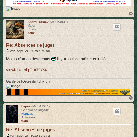
H
a
u
Andreï Xamov
(Mat. 54830)
Major
t
Russe
fiche
Re: Absences de juges
M
ven. sept. 26, 2025 6:50 am
e
s
Moins d'un an désormais
Il y a tout de même celui là :
s
a
g
viewtopic.php?t=19764
e
Garde de l'Ordre du Tchi-Tchi
H
a
u
Lupus
(Mat. 41313)
Général de brigade
t
Français
Animateur
fiche
Re: Absences de juges
M
ven. sept. 26, 2025 10:53 am