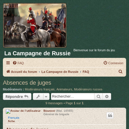
Bienvenue sur le forum du jeu
La Campagne de Russie
FAQ
Connexion
R
Accueil du forum
La Campagne de Russie
FAQ
e
Absences de juges
c
Modérateurs :
Modérateurs français
,
Animateurs
,
Modérateurs russes
h
Rechercher
Recherche 
Répondre
e
9 messages • Page
1
sur
1
r
Bouncer
(Mat. 16565)
c
Général de brigade
Français
h
fiche
e