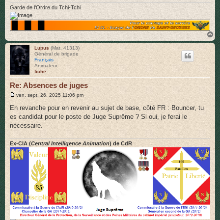
e
Garde de l'Ordre du Tchi-Tchi
H
a
u
Lupus
(Mat. 41313)
Général de brigade
t
Français
Animateur
fiche
Re: Absences de juges
M
ven. sept. 26, 2025 11:06 pm
e
s
En revanche pour en revenir au sujet de base, côté FR : Bouncer, tu
s
es candidat pour le poste de Juge Suprême ? Si oui, je ferai le
a
g
nécessaire.
e
Ex-CIA (
Central Intelligence Animation
) de CdR