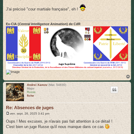
e
s
J'ai précisé "cour martiale française", eh !
s
a
g
e
Ex-CIA (
Central Intelligence Animation
) de CdR
H
a
u
Andreï Xamov
(Mat. 54830)
Major
t
Russe
fiche
Re: Absences de juges
M
ven. sept. 26, 2025 3:41 pm
e
s
Oups ! Mes excuses, je n'avais pas fait attention à ce détail !
s
C'est bien un juge Russe qu'il nous manque dans ce cas
a
g