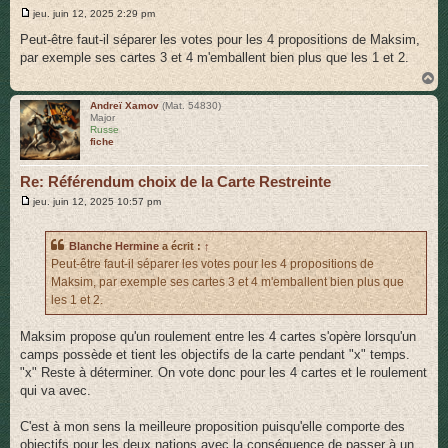
M
jeu. juin 12, 2025 2:29 pm
e
s
Peut-être faut-il séparer les votes pour les 4 propositions de Maksim,
s
par exemple ses cartes 3 et 4 m'emballent bien plus que les 1 et 2.
a
g
H
e
a
u
Andreï Xamov
(Mat. 54830)
Major
t
Russe
fiche
Re: Référendum choix de la Carte Restreinte
M
jeu. juin 12, 2025 10:57 pm
e
s
s
Blanche Hermine
a écrit :
↑
a
g
Peut-être faut-il séparer les votes pour les 4 propositions de
e
Maksim, par exemple ses cartes 3 et 4 m'emballent bien plus que
les 1 et 2.
Maksim propose qu'un roulement entre les 4 cartes s'opère lorsqu'un
camps possède et tient les objectifs de la carte pendant "x" temps.
"x" Reste à déterminer. On vote donc pour les 4 cartes et le roulement
qui va avec.
C'est à mon sens la meilleure proposition puisqu'elle comporte des
objectifs pour les deux nations avec la conséquence de passer à un