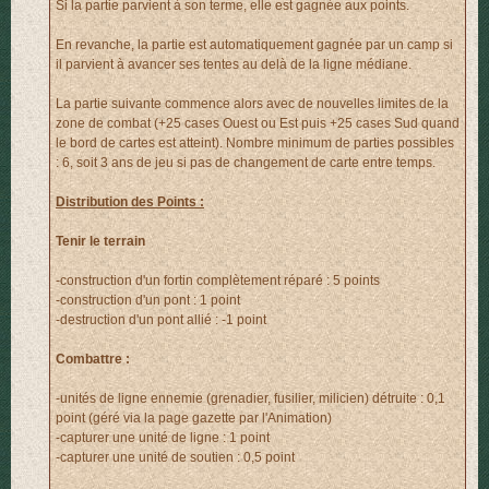
Si la partie parvient à son terme, elle est gagnée aux points.
En revanche, la partie est automatiquement gagnée par un camp si
il parvient à avancer ses tentes au delà de la ligne médiane.
La partie suivante commence alors avec de nouvelles limites de la
zone de combat (+25 cases Ouest ou Est puis +25 cases Sud quand
le bord de cartes est atteint). Nombre minimum de parties possibles
: 6, soit 3 ans de jeu si pas de changement de carte entre temps.
Distribution des Points :
Tenir le terrain
-construction d'un fortin complètement réparé : 5 points
-construction d'un pont : 1 point
-destruction d'un pont allié : -1 point
Combattre :
-unités de ligne ennemie (grenadier, fusilier, milicien) détruite : 0,1
point (géré via la page gazette par l'Animation)
-capturer une unité de ligne : 1 point
-capturer une unité de soutien : 0,5 point