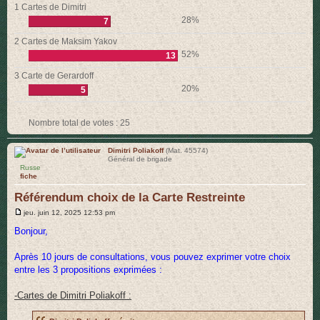
1 Cartes de Dimitri
r
28%
7
2 Cartes de Maksim Yakov
52%
13
3 Carte de Gerardoff
20%
5
Nombre total de votes :
25
Dimitri Poliakoff
(Mat. 45574)
Général de brigade
Russe
fiche
Référendum choix de la Carte Restreinte
M
jeu. juin 12, 2025 12:53 pm
e
s
Bonjour,
s
a
g
Après 10 jours de consultations, vous pouvez exprimer votre choix
e
entre les 3 propositions exprimées :
-Cartes de Dimitri Poliakoff :