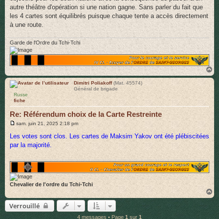
autre théâtre d'opération si une nation gagne. Sans parler du fait que
les 4 cartes sont équilibrés puisque chaque tente a accès directement
à une route.
Garde de l'Ordre du Tchi-Tchi
H
a
u
Dimitri Poliakoff
(Mat. 45574)
Général de brigade
t
Russe
fiche
Re: Référendum choix de la Carte Restreinte
M
sam. juin 21, 2025 2:18 pm
e
s
Les votes sont clos. Les cartes de Maksim Yakov ont été plébiscitées
s
par la majorité.
a
g
e
Chevalier de l'ordre du Tchi-Tchi
H
a
Verrouillé
u
t
4 messages • Page
1
sur
1