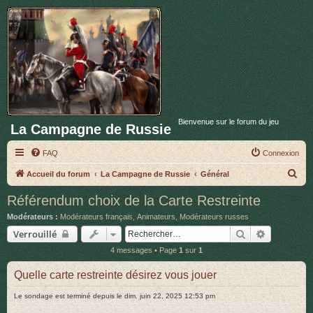
Bienvenue sur le forum du jeu
La Campagne de Russie
FAQ
Connexion
R
Accueil du forum
La Campagne de Russie
Général
e
Référendum choix de la Carte Restreinte
c
Modérateurs :
Modérateurs français
,
Animateurs
,
Modérateurs russes
h
Rechercher
Recherche
Verrouillé
e
4 messages • Page
1
sur
1
r
Quelle carte restreinte désirez vous jouer
c
h
Le sondage est terminé depuis le dim. juin 22, 2025 12:53 pm
e