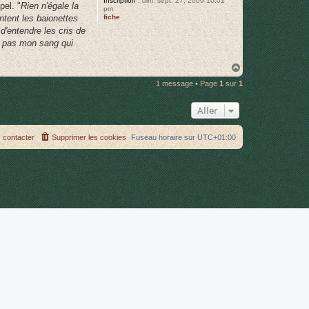
Inscription :
dim. sept. 27, 2009 10:01
pel. "
Rien n'égale la
pm
fiche
ntent les baionettes
d'entendre les cris de
a pas mon sang qui
H
a
1 message • Page
1
sur
1
u
t
Aller
 contacter
Supprimer les cookies
Fuseau horaire sur
UTC+01:00