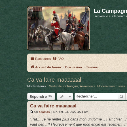
La Campagn
Bienvenue sur le forum 
Raccourcis
FAQ
Accueil du forum
Discussion
Taverne
Ca va faire maaaaaal
Modérateurs :
Modérateurs français
,
Animateurs
,
Modérateurs russes
R
Répondre
Ca va faire maaaaaal
M
par
adamas
»
lun. oct. 03, 2022 4:24 pm
e
s
"
Put... Je ne rentre plus dans mon uniforme... Fait chier...
.
s
vaut rien !!!! Heureusement que mon engin est tellement imp
a