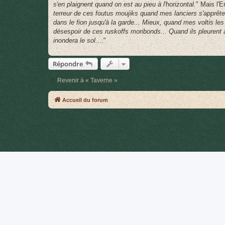
g
s'en plaignent quand on est au pieu à l'horizontal.
" Mais l'E
e
terreur de ces foutus moujiks quand mes lanciers s'apprêt
dans le fion jusqu'à la garde... Mieux, quand mes voltis le
désespoir de ces ruskoffs moribonds... Quand ils pleurent 
inondera le sol...
."
Répondre
Revenir à « Taverne »
Accueil du forum