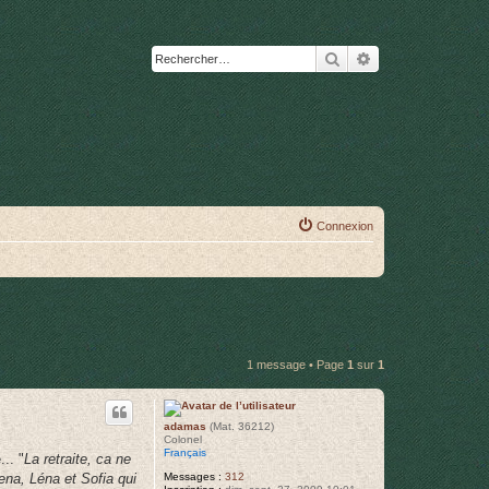
Rechercher
Recherche avanc
Connexion
1 message • Page
1
sur
1
adamas
(Mat. 36212)
Colonel
Français
.. "
La retraite, ca ne
Messages :
312
ena, Léna et Sofia qui