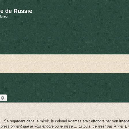
e de Russie
du jeu
echercher
Recherche avancée
" . Se regardant dans le miroir, le colonel Adamas était effondré par son image.
ressionnant que je vois encore où je pisse.... Et puis, ce n'est pas Anna, El