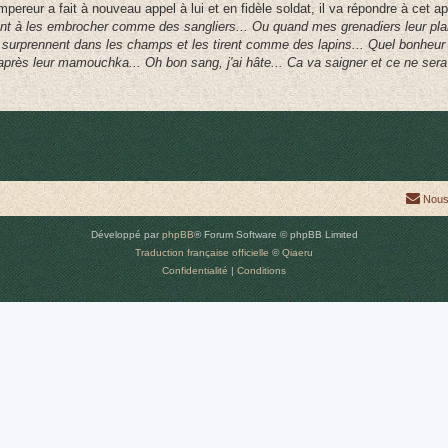
mpereur a fait à nouveau appel à lui et en fidèle soldat, il va répondre à cet ap
ent à les embrocher comme des sangliers... Ou quand mes grenadiers leur pla
s surprennent dans les champs et les tirent comme des lapins... Quel bonheur 
après leur mamouchka... Oh bon sang, j'ai hâte... Ca va saigner et ce ne ser
Nous
Développé par
phpBB
® Forum Software © phpBB Limited
Traduction française officielle
©
Qiaeru
Confidentialité
|
Conditions