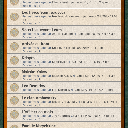
Dernier message par
Charbonnel
«
jeu. nov. 23, 2017 5:25 pm
Réponses :
4
Les frères Saint Sauveur
Dernier message par
Frédéric St Sauveur
«
jeu. mars 23, 2017 11:51
pm
Réponses :
3
Sous Lieutenant Leurs
Dernier message par
Astore Cavallini
«
sam. août 20, 2016 9:48 am
Réponses :
6
Arrivée au front
Dernier message par
Krispov
«
lun. juin 06, 2016 10:41 pm
Réponses :
4
Krispov
Dernier message par
Dimitrovich
«
mar. avr. 12, 2016 10:27 pm
Réponses :
2
Maksim Yakov
Dernier message par
Maksim Yakov
«
sam. mars 12, 2016 1:21 am
Réponses :
4
Leo Demidov
Dernier message par
Leo Demidov
«
sam. janv. 16, 2016 8:10 pm
Le clan Arshavosky
Dernier message par
Mikaïl Arshavosky
«
jeu. janv. 14, 2016 11:56 pm
Réponses :
2
L'officier courtois
Dernier message par
J-M Courtois
«
sam. janv. 02, 2016 10:18 am
Réponses :
9
Famille Narychkine