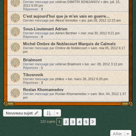
Dernier message par
vétéran DIMITRI SOMJANOV
«
dim. juil. 15,
2012 6:09 pm
Réponses :
3
C'est aujourd'hui que je m'en vais en guerre...
Dernier message par
Alexeï Iermolov
«
jeu. juin 28, 2012 12:23 am
Sous-Lieutenant Adrien
Dernier message par
Adrien Berthier
«
mer. mai 30, 2012 9:21 pm
Réponses :
4
Michel Ombre de Noblecourt Marquis de Calmels
Dernier message par
Ombre de Noblecourt
«
sam. mai 05, 2012 6:17
pm
Brialmont
Dernier message par
vétéran Brialmont
«
lun. avr. 09, 2012 3:12 pm
Réponses :
1
Tibosrovik
Dernier message par
philius
«
lun. mars 26, 2012 6:20 pm
Réponses :
3
Roslan Khomamedov
Dernier message par
Roslan Khomamedov
«
sam. févr. 04, 2012 1:37
pm
Nouveau sujet
1
2
3
4
5
Suivant
222 sujets
Aller