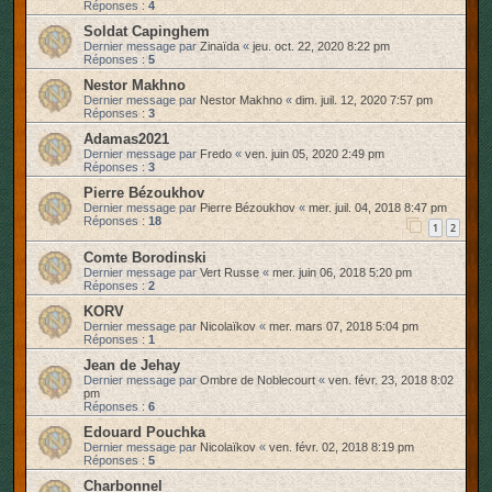
Réponses :
4
Soldat Capinghem
Dernier message par
Zinaïda
«
jeu. oct. 22, 2020 8:22 pm
Réponses :
5
Nestor Makhno
Dernier message par
Nestor Makhno
«
dim. juil. 12, 2020 7:57 pm
Réponses :
3
Adamas2021
Dernier message par
Fredo
«
ven. juin 05, 2020 2:49 pm
Réponses :
3
Pierre Bézoukhov
Dernier message par
Pierre Bézoukhov
«
mer. juil. 04, 2018 8:47 pm
Réponses :
18
1
2
Comte Borodinski
Dernier message par
Vert Russe
«
mer. juin 06, 2018 5:20 pm
Réponses :
2
KORV
Dernier message par
Nicolaïkov
«
mer. mars 07, 2018 5:04 pm
Réponses :
1
Jean de Jehay
Dernier message par
Ombre de Noblecourt
«
ven. févr. 23, 2018 8:02
pm
Réponses :
6
Edouard Pouchka
Dernier message par
Nicolaïkov
«
ven. févr. 02, 2018 8:19 pm
Réponses :
5
Charbonnel