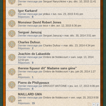
Dernier message par
Sergueï Narychkine
«
jeu. déc. 10, 2015 11:41
pm
Igor Karkarof
Dernier message par
philius
«
lun. nov. 23, 2015 9:41 pm
Réponses :
8
Monsieur David Robert Jones
Dernier message par
tece
«
dim. avr. 12, 2015 6:36 pm
Serguei Januzaj
Dernier message par
Serguei Januzaj
«
mar. déc. 30, 2014 3:51 am
Charles Dufour.
Dernier message par
Charles Dufour
«
mar. déc. 23, 2014 4:34 pm
Réponses :
2
Joachim de Labastide
Dernier message par
Ombre de Noblecourt
«
sam. sept. 13, 2014
12:53 pm
Réponses :
9
therese figueur dit" Madame sans géne"
Dernier message par
Ombre de Noblecourt
«
jeu. juin 26, 2014 1:27
pm
Réponses :
1
Pierre de Phélypeaux
Dernier message par
DROUOT ANTOINE
«
jeu. oct. 17, 2013 4:06 pm
Réponses :
8
MAILLARD GMA
Dernier message par
Ombre de Noblecourt
«
ven. sept. 20, 2013 9:58
am
Réponses :
15
1
2