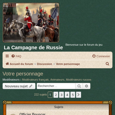
Bienvenue sur le forum du jeu
La Campagne de Russie
FAQ
Connexion
R
Accueil du forum
Discussion
Votre personnage
e
Votre personnage
c
Modérateurs :
Modérateurs français
,
Animateurs
,
Modérateurs russes
h
Rechercher
Recherche avan
Nouveau sujet
e
1
2
3
4
5
Suivant
222 sujets
r
c
Sujets
h
e
Officier Bouncer