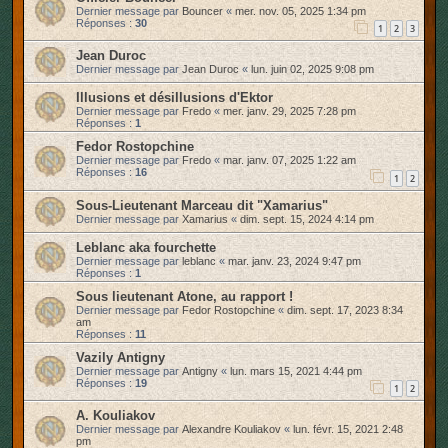
Dernier message par
Bouncer
«
mer. nov. 05, 2025 1:34 pm
r
Réponses :
30
1
2
3
Jean Duroc
Dernier message par
Jean Duroc
«
lun. juin 02, 2025 9:08 pm
Illusions et désillusions d'Ektor
Dernier message par
Fredo
«
mer. janv. 29, 2025 7:28 pm
Réponses :
1
Fedor Rostopchine
Dernier message par
Fredo
«
mar. janv. 07, 2025 1:22 am
Réponses :
16
1
2
Sous-Lieutenant Marceau dit "Xamarius"
Dernier message par
Xamarius
«
dim. sept. 15, 2024 4:14 pm
Leblanc aka fourchette
Dernier message par
leblanc
«
mar. janv. 23, 2024 9:47 pm
Réponses :
1
Sous lieutenant Atone, au rapport !
Dernier message par
Fedor Rostopchine
«
dim. sept. 17, 2023 8:34
am
Réponses :
11
Vazily Antigny
Dernier message par
Antigny
«
lun. mars 15, 2021 4:44 pm
Réponses :
19
1
2
A. Kouliakov
Dernier message par
Alexandre Kouliakov
«
lun. févr. 15, 2021 2:48
pm