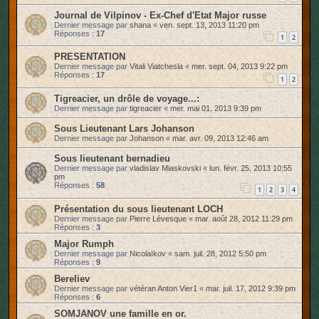
Journal de Vilpinov - Ex-Chef d'Etat Major russe
Dernier message par
shana
«
ven. sept. 13, 2013 11:20 pm
Réponses :
17
1
2
PRESENTATION
Dernier message par
Vitali Viatchesla
«
mer. sept. 04, 2013 9:22 pm
Réponses :
17
1
2
Tigreacier, un drôle de voyage...:
Dernier message par
tigreacier
«
mer. mai 01, 2013 9:39 pm
Sous Lieutenant Lars Johanson
Dernier message par
Johanson
«
mar. avr. 09, 2013 12:46 am
Sous lieutenant bernadieu
Dernier message par
vladislav Miaskovski
«
lun. févr. 25, 2013 10:55
pm
Réponses :
58
1
2
3
4
Présentation du sous lieutenant LOCH
Dernier message par
Pierre Lévesque
«
mar. août 28, 2012 11:29 pm
Réponses :
3
Major Rumph
Dernier message par
Nicolaïkov
«
sam. juil. 28, 2012 5:50 pm
Réponses :
9
Bereliev
Dernier message par
vétéran Anton Vier1
«
mar. juil. 17, 2012 9:39 pm
Réponses :
6
SOMJANOV une famille en or.