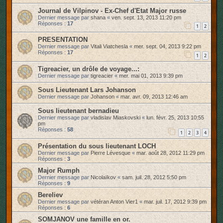
Journal de Vilpinov - Ex-Chef d'Etat Major russe
Dernier message par
shana
«
ven. sept. 13, 2013 11:20 pm
Réponses :
17
1
2
PRESENTATION
Dernier message par
Vitali Viatchesla
«
mer. sept. 04, 2013 9:22 pm
Réponses :
17
1
2
Tigreacier, un drôle de voyage...:
Dernier message par
tigreacier
«
mer. mai 01, 2013 9:39 pm
Sous Lieutenant Lars Johanson
Dernier message par
Johanson
«
mar. avr. 09, 2013 12:46 am
Sous lieutenant bernadieu
Dernier message par
vladislav Miaskovski
«
lun. févr. 25, 2013 10:55
pm
Réponses :
58
1
2
3
4
Présentation du sous lieutenant LOCH
Dernier message par
Pierre Lévesque
«
mar. août 28, 2012 11:29 pm
Réponses :
3
Major Rumph
Dernier message par
Nicolaïkov
«
sam. juil. 28, 2012 5:50 pm
Réponses :
9
Bereliev
Dernier message par
vétéran Anton Vier1
«
mar. juil. 17, 2012 9:39 pm
Réponses :
6
SOMJANOV une famille en or.