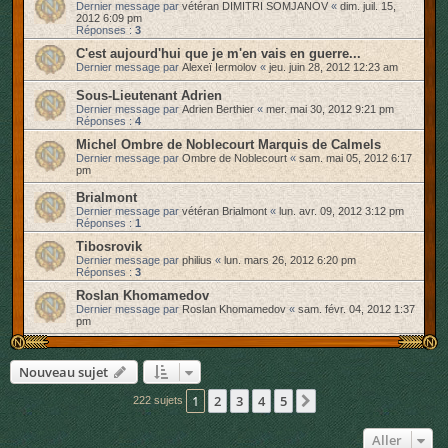
Dernier message par
vétéran DIMITRI SOMJANOV
«
dim. juil. 15,
2012 6:09 pm
Réponses :
3
C'est aujourd'hui que je m'en vais en guerre...
Dernier message par
Alexeï Iermolov
«
jeu. juin 28, 2012 12:23 am
Sous-Lieutenant Adrien
Dernier message par
Adrien Berthier
«
mer. mai 30, 2012 9:21 pm
Réponses :
4
Michel Ombre de Noblecourt Marquis de Calmels
Dernier message par
Ombre de Noblecourt
«
sam. mai 05, 2012 6:17
pm
Brialmont
Dernier message par
vétéran Brialmont
«
lun. avr. 09, 2012 3:12 pm
Réponses :
1
Tibosrovik
Dernier message par
philius
«
lun. mars 26, 2012 6:20 pm
Réponses :
3
Roslan Khomamedov
Dernier message par
Roslan Khomamedov
«
sam. févr. 04, 2012 1:37
pm
Nouveau sujet
1
2
3
4
5
Suivant
222 sujets
Aller