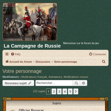
Bienvenue sur le forum du jeu
La Campagne de Russie
FAQ
Connexion
R
Accueil du forum
Discussion
Votre personnage
e
Votre personnage
c
Modérateurs :
Modérateurs français
,
Animateurs
,
Modérateurs russes
h
Rechercher
Recherche avan
Nouveau sujet
e
1
2
3
4
5
Suivant
222 sujets
r
c
Sujets
h
e
Officier Bouncer