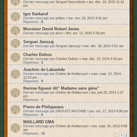
Dernier message par
Sergueï Narychkine
«
jeu. déc. 10, 2015 11:41
pm
Igor Karkarof
Dernier message par
philius
«
lun. nov. 23, 2015 9:41 pm
Réponses :
8
Monsieur David Robert Jones
Dernier message par
tece
«
dim. avr. 12, 2015 6:36 pm
Serguei Januzaj
Dernier message par
Serguei Januzaj
«
mar. déc. 30, 2014 3:51 am
Charles Dufour.
Dernier message par
Charles Dufour
«
mar. déc. 23, 2014 4:34 pm
Réponses :
2
Joachim de Labastide
Dernier message par
Ombre de Noblecourt
«
sam. sept. 13, 2014
12:53 pm
Réponses :
9
therese figueur dit" Madame sans géne"
Dernier message par
Ombre de Noblecourt
«
jeu. juin 26, 2014 1:27
pm
Réponses :
1
Pierre de Phélypeaux
Dernier message par
DROUOT ANTOINE
«
jeu. oct. 17, 2013 4:06 pm
Réponses :
8
MAILLARD GMA
Dernier message par
Ombre de Noblecourt
«
ven. sept. 20, 2013 9:58
am
Réponses :
15
1
2