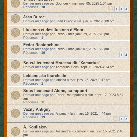
Dernier message par
Bouncer
«
mer. nov. 05, 2025 1:34 pm
r
Réponses :
30
1
2
3
Jean Duroc
Dernier message par
Jean Duroc
«
lun. juin 02, 2025 9:08 pm
Illusions et désillusions d'Ektor
Dernier message par
Fredo
«
mer. janv. 29, 2025 7:28 pm
Réponses :
1
Fedor Rostopchine
Dernier message par
Fredo
«
mar. janv. 07, 2025 1:22 am
Réponses :
16
1
2
Sous-Lieutenant Marceau dit "Xamarius"
Dernier message par
Xamarius
«
dim. sept. 15, 2024 4:14 pm
Leblanc aka fourchette
Dernier message par
leblanc
«
mar. janv. 23, 2024 9:47 pm
Réponses :
1
Sous lieutenant Atone, au rapport !
Dernier message par
Fedor Rostopchine
«
dim. sept. 17, 2023 8:34
am
Réponses :
11
Vazily Antigny
Dernier message par
Antigny
«
lun. mars 15, 2021 4:44 pm
Réponses :
19
1
2
A. Kouliakov
Dernier message par
Alexandre Kouliakov
«
lun. févr. 15, 2021 2:48
pm