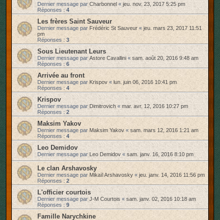
Dernier message par
Charbonnel
«
jeu. nov. 23, 2017 5:25 pm
Réponses :
4
Les frères Saint Sauveur
Dernier message par
Frédéric St Sauveur
«
jeu. mars 23, 2017 11:51
pm
Réponses :
3
Sous Lieutenant Leurs
Dernier message par
Astore Cavallini
«
sam. août 20, 2016 9:48 am
Réponses :
6
Arrivée au front
Dernier message par
Krispov
«
lun. juin 06, 2016 10:41 pm
Réponses :
4
Krispov
Dernier message par
Dimitrovich
«
mar. avr. 12, 2016 10:27 pm
Réponses :
2
Maksim Yakov
Dernier message par
Maksim Yakov
«
sam. mars 12, 2016 1:21 am
Réponses :
4
Leo Demidov
Dernier message par
Leo Demidov
«
sam. janv. 16, 2016 8:10 pm
Le clan Arshavosky
Dernier message par
Mikaïl Arshavosky
«
jeu. janv. 14, 2016 11:56 pm
Réponses :
2
L'officier courtois
Dernier message par
J-M Courtois
«
sam. janv. 02, 2016 10:18 am
Réponses :
9
Famille Narychkine