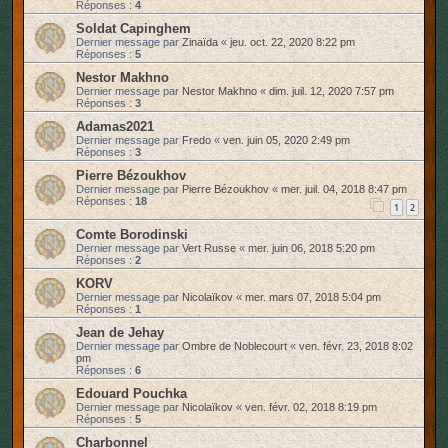
Réponses :
4
Soldat Capinghem
Dernier message par
Zinaïda
«
jeu. oct. 22, 2020 8:22 pm
Réponses :
5
Nestor Makhno
Dernier message par
Nestor Makhno
«
dim. juil. 12, 2020 7:57 pm
Réponses :
3
Adamas2021
Dernier message par
Fredo
«
ven. juin 05, 2020 2:49 pm
Réponses :
3
Pierre Bézoukhov
Dernier message par
Pierre Bézoukhov
«
mer. juil. 04, 2018 8:47 pm
Réponses :
18
1
2
Comte Borodinski
Dernier message par
Vert Russe
«
mer. juin 06, 2018 5:20 pm
Réponses :
2
KORV
Dernier message par
Nicolaïkov
«
mer. mars 07, 2018 5:04 pm
Réponses :
1
Jean de Jehay
Dernier message par
Ombre de Noblecourt
«
ven. févr. 23, 2018 8:02
pm
Réponses :
6
Edouard Pouchka
Dernier message par
Nicolaïkov
«
ven. févr. 02, 2018 8:19 pm
Réponses :
5
Charbonnel