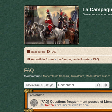
La Campagn
Bienvenue sur le forum 
Raccourcis
FAQ
Accueil du forum
La Campagne de Russie
FAQ
FAQ
Modérateurs :
Modérateurs français
,
Animateurs
,
Modérateurs russes
Recher
Re
Nouveau sujet
ANNONCES
[FAQ] Questions fréquemment posées et Lien
par
Renzo
»
dim. mai 20, 2007 1:17 pm