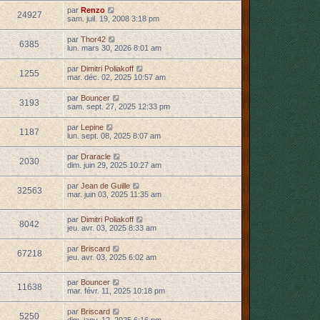
par
Renzo
24927
sam. juil. 19, 2008 3:18 pm
par
Thor42
6385
lun. mars 30, 2026 8:01 am
par
Dimitri Poliakoff
1255
mar. déc. 02, 2025 10:57 am
par
Bouncer
3193
sam. sept. 27, 2025 12:33 pm
par
Lepine
1187
lun. sept. 08, 2025 8:07 am
par
Draracle
2030
dim. juin 29, 2025 10:27 am
par
Jean de Guille
32563
mar. juin 03, 2025 11:35 am
par
Dimitri Poliakoff
8042
jeu. avr. 03, 2025 8:33 am
par
Briscard
67218
jeu. avr. 03, 2025 6:02 am
par
Bouncer
11638
mar. févr. 11, 2025 10:18 pm
par
Briscard
5250
dim. janv. 12, 2025 6:16 pm