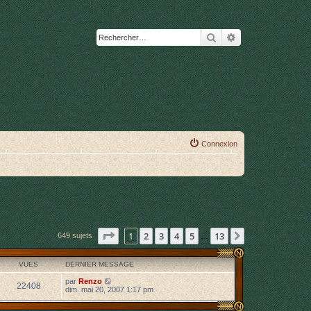
Rechercher
Recherche avanc
Connexion
Page
1
sur
13
1
2
3
4
5
13
Suivant
649 sujets
…
VUES
DERNIER MESSAGE
par
Renzo
22408
dim. mai 20, 2007 1:17 pm