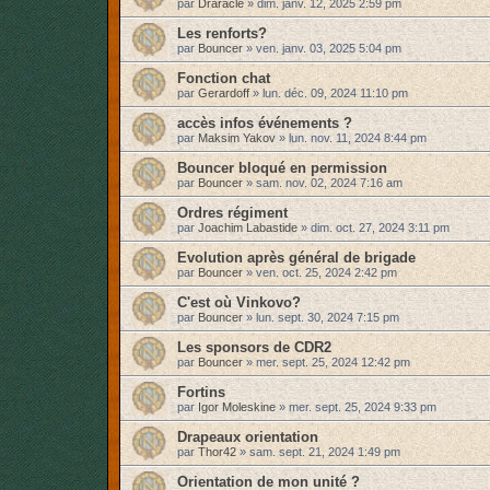
par
Draracle
»
dim. janv. 12, 2025 2:59 pm
Les renforts?
par
Bouncer
»
ven. janv. 03, 2025 5:04 pm
Fonction chat
par
Gerardoff
»
lun. déc. 09, 2024 11:10 pm
accès infos événements ?
par
Maksim Yakov
»
lun. nov. 11, 2024 8:44 pm
Bouncer bloqué en permission
par
Bouncer
»
sam. nov. 02, 2024 7:16 am
Ordres régiment
par
Joachim Labastide
»
dim. oct. 27, 2024 3:11 pm
Evolution après général de brigade
par
Bouncer
»
ven. oct. 25, 2024 2:42 pm
C'est où Vinkovo?
par
Bouncer
»
lun. sept. 30, 2024 7:15 pm
Les sponsors de CDR2
par
Bouncer
»
mer. sept. 25, 2024 12:42 pm
Fortins
par
Igor Moleskine
»
mer. sept. 25, 2024 9:33 pm
Drapeaux orientation
par
Thor42
»
sam. sept. 21, 2024 1:49 pm
Orientation de mon unité ?