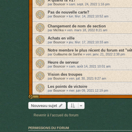
A quand la V2?
par
Bouncer
»
sam. sept. 24, 2022 1:16 pm
Pas de nouvelle carte?
par
Bouncer
»
lun. févr. 14, 2022 10:52 am
Changement de nom de section
par
Michka
»
ven. mars 18, 2022 8:21 am
Achats en ville
par
Bouncer
»
jeu. févr. 17, 2022 10:33 am
Notre membre le plus récent du forum est "vé
par
Guillaume de Sarthe
»
ven. janv. 21, 2022 2:38 pm
Heure de serveur
par
Bouncer
»
sam. août 14, 2021 10:01 am
Vision des troupes
par
Bouncer
»
ven. juil. 30, 2021 9:27 am
Les points de victoire
par
Bouncer
»
mer. juin 09, 2021 12:19 pm
Nouveau sujet
Revenir à l’accueil du forum
PERMISSIONS DU FORUM