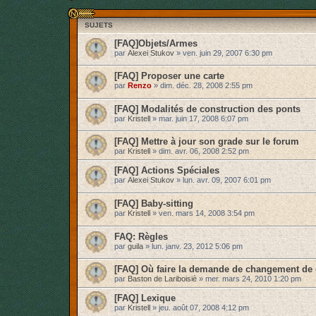
SUJETS
[FAQ]Objets/Armes
par
Alexei Stukov
»
ven. juin 29, 2007 6:30 pm
[FAQ] Proposer une carte
par
Renzo
»
dim. déc. 28, 2008 2:55 pm
[FAQ] Modalités de construction des ponts
par
Kristell
»
mar. juin 17, 2008 6:07 pm
[FAQ] Mettre à jour son grade sur le forum
par
Kristell
»
dim. avr. 06, 2008 2:52 pm
[FAQ] Actions Spéciales
par
Alexei Stukov
»
lun. avr. 09, 2007 6:01 pm
[FAQ] Baby-sitting
par
Kristell
»
ven. mars 14, 2008 3:54 pm
FAQ: Règles
par
guila
»
lun. janv. 23, 2012 5:06 pm
[FAQ] Où faire la demande de changement d
par
Baston de Lariboisiè
»
mer. mars 24, 2010 1:20 pm
[FAQ] Lexique
par
Kristell
»
jeu. août 07, 2008 4:12 pm