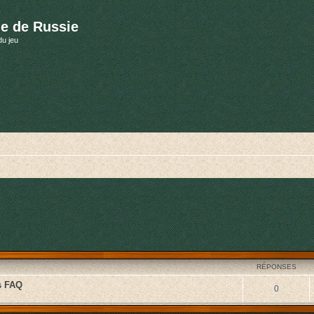
e de Russie
du jeu
cher
cherche avancée
RÉPONSES
s FAQ
0