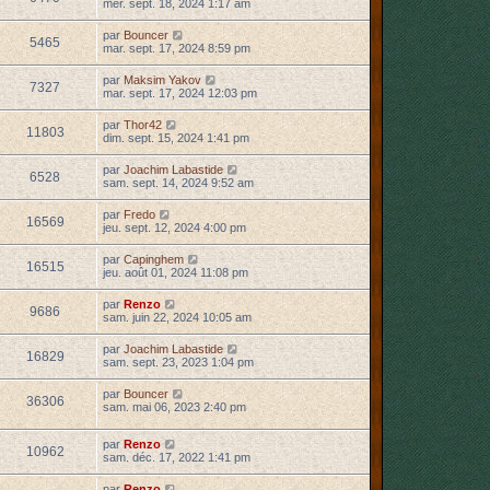
mer. sept. 18, 2024 1:17 am
par
Bouncer
5465
mar. sept. 17, 2024 8:59 pm
par
Maksim Yakov
7327
mar. sept. 17, 2024 12:03 pm
par
Thor42
11803
dim. sept. 15, 2024 1:41 pm
par
Joachim Labastide
6528
sam. sept. 14, 2024 9:52 am
par
Fredo
16569
jeu. sept. 12, 2024 4:00 pm
par
Capinghem
16515
jeu. août 01, 2024 11:08 pm
par
Renzo
9686
sam. juin 22, 2024 10:05 am
par
Joachim Labastide
16829
sam. sept. 23, 2023 1:04 pm
par
Bouncer
36306
sam. mai 06, 2023 2:40 pm
par
Renzo
10962
sam. déc. 17, 2022 1:41 pm
par
Renzo