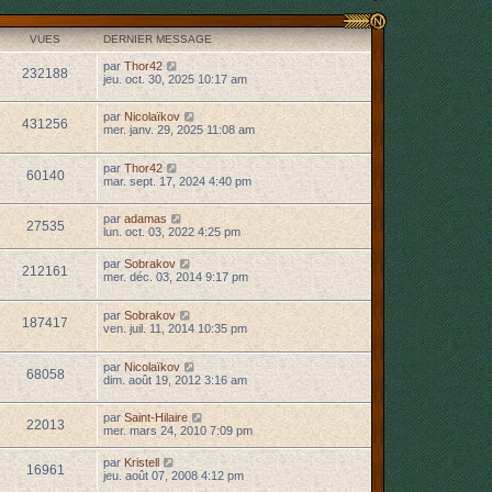
VUES
DERNIER MESSAGE
par
Thor42
232188
jeu. oct. 30, 2025 10:17 am
par
Nicolaïkov
431256
mer. janv. 29, 2025 11:08 am
par
Thor42
60140
mar. sept. 17, 2024 4:40 pm
par
adamas
27535
lun. oct. 03, 2022 4:25 pm
par
Sobrakov
212161
mer. déc. 03, 2014 9:17 pm
par
Sobrakov
187417
ven. juil. 11, 2014 10:35 pm
par
Nicolaïkov
68058
dim. août 19, 2012 3:16 am
par
Saint-Hilaire
22013
mer. mars 24, 2010 7:09 pm
par
Kristell
16961
jeu. août 07, 2008 4:12 pm