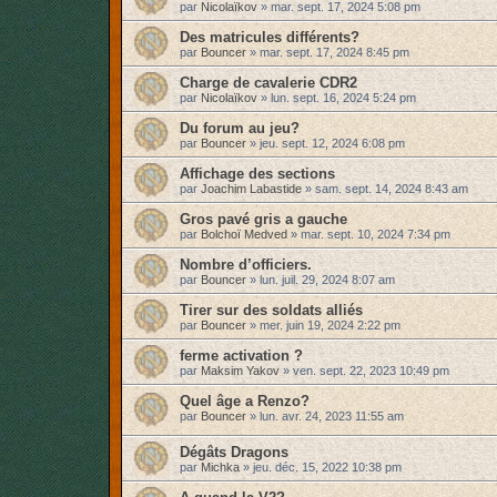
par
Nicolaïkov
»
mar. sept. 17, 2024 5:08 pm
Des matricules différents?
par
Bouncer
»
mar. sept. 17, 2024 8:45 pm
Charge de cavalerie CDR2
par
Nicolaïkov
»
lun. sept. 16, 2024 5:24 pm
Du forum au jeu?
par
Bouncer
»
jeu. sept. 12, 2024 6:08 pm
Affichage des sections
par
Joachim Labastide
»
sam. sept. 14, 2024 8:43 am
Gros pavé gris a gauche
par
Bolchoï Medved
»
mar. sept. 10, 2024 7:34 pm
Nombre d’officiers.
par
Bouncer
»
lun. juil. 29, 2024 8:07 am
Tirer sur des soldats alliés
par
Bouncer
»
mer. juin 19, 2024 2:22 pm
ferme activation ?
par
Maksim Yakov
»
ven. sept. 22, 2023 10:49 pm
Quel âge a Renzo?
par
Bouncer
»
lun. avr. 24, 2023 11:55 am
Dégâts Dragons
par
Michka
»
jeu. déc. 15, 2022 10:38 pm