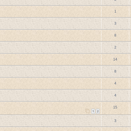
1
3
8
2
14
8
4
4
15
1
2
3