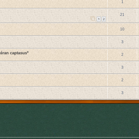
1
21
1
2
10
3
téran captasus*
2
3
2
3