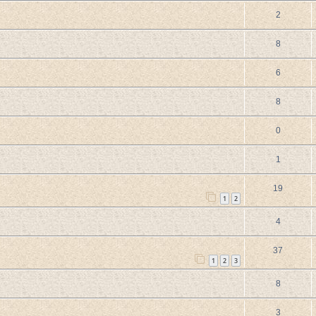
2
8
6
8
0
1
19
1
2
4
37
1
2
3
8
3