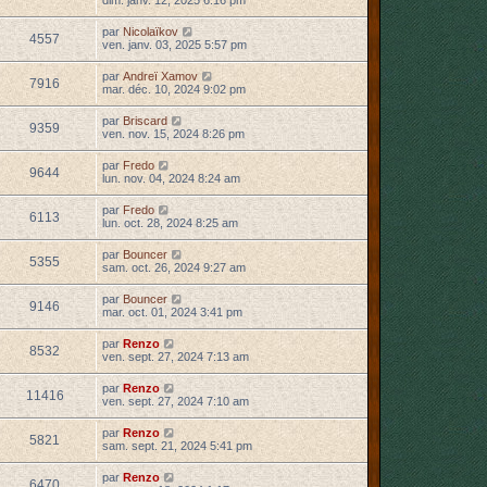
par
Nicolaïkov
4557
ven. janv. 03, 2025 5:57 pm
par
Andreï Xamov
7916
mar. déc. 10, 2024 9:02 pm
par
Briscard
9359
ven. nov. 15, 2024 8:26 pm
par
Fredo
9644
lun. nov. 04, 2024 8:24 am
par
Fredo
6113
lun. oct. 28, 2024 8:25 am
par
Bouncer
5355
sam. oct. 26, 2024 9:27 am
par
Bouncer
9146
mar. oct. 01, 2024 3:41 pm
par
Renzo
8532
ven. sept. 27, 2024 7:13 am
par
Renzo
11416
ven. sept. 27, 2024 7:10 am
par
Renzo
5821
sam. sept. 21, 2024 5:41 pm
par
Renzo
6470