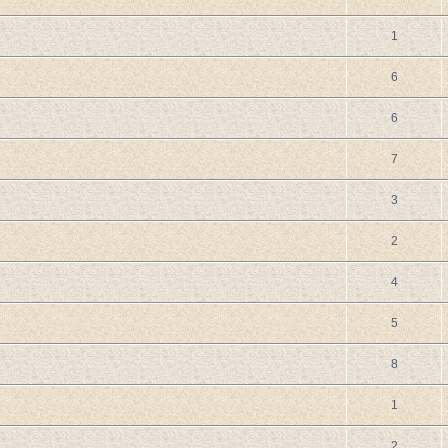
1
6
6
7
3
2
4
5
8
1
2