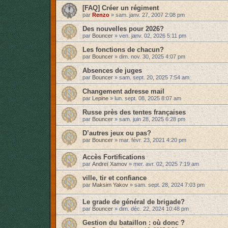
[FAQ] Créer un régiment
par
Renzo
»
sam. janv. 27, 2007 2:08 pm
Des nouvelles pour 2026?
par
Bouncer
»
ven. janv. 02, 2026 5:11 pm
Les fonctions de chacun?
par
Bouncer
»
dim. nov. 30, 2025 4:07 pm
Absences de juges
par
Bouncer
»
sam. sept. 20, 2025 7:54 am
Changement adresse mail
par
Lepine
»
lun. sept. 08, 2025 8:07 am
Russe près des tentes françaises
par
Bouncer
»
sam. juin 28, 2025 6:28 pm
D’autres jeux ou pas?
par
Bouncer
»
mar. févr. 23, 2021 4:20 pm
Accès Fortifications
par
Andreï Xamov
»
mer. avr. 02, 2025 7:19 am
ville, tir et confiance
par
Maksim Yakov
»
sam. sept. 28, 2024 7:03 pm
Le grade de général de brigade?
par
Bouncer
»
dim. déc. 22, 2024 10:48 pm
Gestion du bataillon : où donc ?