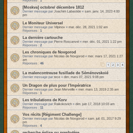
Réponses :
1
[Moskva] octobre/ décembre 1812
Dernier message par
Joachim Labastide
«
sam. janv. 14, 2023 4:00
pm
Le Moniteur Universel
Dernier message par
Vilpinov
«
mar. déc. 28, 2021 1:02 am
Réponses :
1
La dernière cartouche
Dernier message par
Pierre Roscanvel
«
mer. déc. 01, 2021 1:22 pm
Réponses :
2
Les chroniques de Novgorod
Dernier message par
Nicolas de Novgorod
«
mer. mars 17, 2021 1:27
am
Réponses :
46
1
2
3
4
La malencontreuse fusillade de Séménovskoié
Dernier message par
tece
«
dim. mars 07, 2021 9:08 pm
Un Dragon de plus pour l'Impératrice
Dernier message par
Jean Merveille
«
mer. mars 13, 2019 2:35 am
Réponses :
1
Les tribulations de Korv
Dernier message par
Raikokovich
«
dim. juin 17, 2018 10:03 am
Réponses :
11
Vos récits [Régiment Challenge]
Dernier message par
Nicolas de Novgorod
«
sam. juil. 01, 2017 9:29
pm
Réponses :
4
recherche église ou presbytère