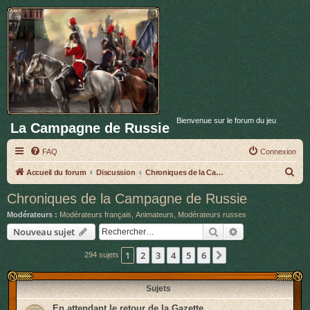
Bienvenue sur le forum du jeu
La Campagne de Russie
FAQ
Connexion
R
Accueil du forum
Discussion
Chroniques de la Campagne de Russie
e
Chroniques de la Campagne de Russie
c
Modérateurs :
Modérateurs français
,
Animateurs
,
Modérateurs russes
h
Rechercher
Recherche avan
Nouveau sujet
e
1
2
3
4
5
6
Suivant
294 sujets
r
c
Sujets
h
e
En attendant le retour de la Gazette