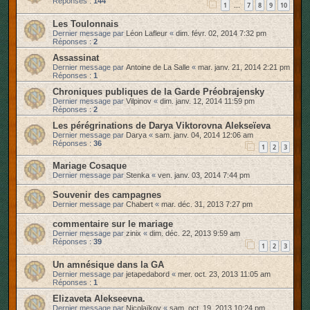
Réponses :
144
1
7
8
9
10
…
Les Toulonnais
Dernier message par
Léon Lafleur
«
dim. févr. 02, 2014 7:32 pm
Réponses :
2
Assassinat
Dernier message par
Antoine de La Salle
«
mar. janv. 21, 2014 2:21 pm
Réponses :
1
Chroniques publiques de la Garde Préobrajensky
Dernier message par
Vilpinov
«
dim. janv. 12, 2014 11:59 pm
Réponses :
2
Les pérégrinations de Darya Viktorovna Alekseïeva
Dernier message par
Darya
«
sam. janv. 04, 2014 12:06 am
Réponses :
36
1
2
3
Mariage Cosaque
Dernier message par
Stenka
«
ven. janv. 03, 2014 7:44 pm
Souvenir des campagnes
Dernier message par
Chabert
«
mar. déc. 31, 2013 7:27 pm
commentaire sur le mariage
Dernier message par
zinix
«
dim. déc. 22, 2013 9:59 am
Réponses :
39
1
2
3
Un amnésique dans la GA
Dernier message par
jetapedabord
«
mer. oct. 23, 2013 11:05 am
Réponses :
1
Elizaveta Alekseevna.
Dernier message par
Nicolaïkov
«
sam. oct. 19, 2013 10:24 pm