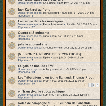
Dernier message par
Chourloute
«
mer. févr. 22, 2017 7:13 pm
Igor Karkarof au frond
Dernier message par
Igor Karkaroff
«
sam. déc. 17, 2016 1:04 pm
Réponses :
3
Camerone dans les montagnes
Dernier message par
Pierre Roscanvel
«
dim. déc. 04, 2016 8:34 am
Réponses :
12
Guerre et Sentiments
Dernier message par
dada
«
sam. oct. 08, 2016 7:55 pm
Réponses :
1
juliette apprend vite
Dernier message par
Chourloute
«
dim. sept. 25, 2016 10:15 pm
[MISSION 7.4: REMISE DE DECORATIONS]
Dernier message par
Elpibe
«
sam. juin 04, 2016 4:18 pm
Réponses :
5
Le gala de noël de l'EMR
Dernier message par
Antigny
«
mar. déc. 29, 2015 5:59 pm
Réponses :
10
Les Tribulations d'un jeune flamand: Thomas Proot
Dernier message par
Proot
«
mar. sept. 08, 2015 11:09 am
Réponses :
35
1
2
3
en Transylvanie subcarpathique
Dernier message par
Sobrakov
«
dim. mars 29, 2015 5:54 pm
Réponses :
1
Notes de campagne du S/L Guilhem de Labastide