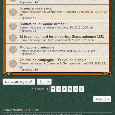
Réponses :
14
Joyeux anniversaire.
Dernier message par
vétéran Piotr I. Badratio
«
ven. oct. 11, 2013 4:26
pm
Réponses :
2
Soldats de la Grande Armée !
Dernier message par
shana
«
lun. sept. 30, 2013 10:04 pm
Réponses :
6
Et le vent du nord les emporte... Stare, automne 1811
Dernier message par
Darya
«
sam. sept. 28, 2013 12:55 pm
Migrations d'automne
Dernier message par
Briscard
«
ven. sept. 06, 2013 7:46 am
Réponses :
8
Journal de campagne ~ l'envol d'un angle ~
Dernier message par
Comte de St Germain
«
sam. août 24, 2013 2:21
pm
Réponses :
10
Nouveau sujet
1
2
3
4
5
6
Suivant
294 sujets
Aller
PERMISSIONS DU FORUM
Vous
ne pouvez pas
publier de nouveaux sujets dans ce forum