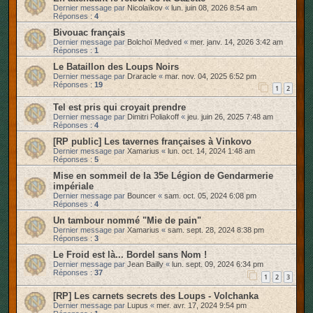
Dernier message par
Nicolaïkov
«
lun. juin 08, 2026 8:54 am
r
Réponses :
4
Bivouac français
Dernier message par
Bolchoï Medved
«
mer. janv. 14, 2026 3:42 am
Réponses :
1
Le Bataillon des Loups Noirs
Dernier message par
Draracle
«
mar. nov. 04, 2025 6:52 pm
Réponses :
19
1
2
Tel est pris qui croyait prendre
Dernier message par
Dimitri Poliakoff
«
jeu. juin 26, 2025 7:48 am
Réponses :
4
[RP public] Les tavernes françaises à Vinkovo
Dernier message par
Xamarius
«
lun. oct. 14, 2024 1:48 am
Réponses :
5
Mise en sommeil de la 35e Légion de Gendarmerie
impériale
Dernier message par
Bouncer
«
sam. oct. 05, 2024 6:08 pm
Réponses :
4
Un tambour nommé "Mie de pain"
Dernier message par
Xamarius
«
sam. sept. 28, 2024 8:38 pm
Réponses :
3
Le Froid est là... Bordel sans Nom !
Dernier message par
Jean Bailly
«
lun. sept. 09, 2024 6:34 pm
Réponses :
37
1
2
3
[RP] Les carnets secrets des Loups - Volchanka
Dernier message par
Lupus
«
mer. avr. 17, 2024 9:54 pm