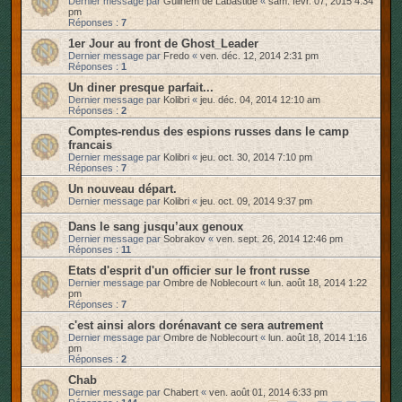
Dernier message par
Guilhem de Labastide
«
sam. févr. 07, 2015 4:34
pm
Réponses :
7
1er Jour au front de Ghost_Leader
Dernier message par
Fredo
«
ven. déc. 12, 2014 2:31 pm
Réponses :
1
Un diner presque parfait...
Dernier message par
Kolibri
«
jeu. déc. 04, 2014 12:10 am
Réponses :
2
Comptes-rendus des espions russes dans le camp
francais
Dernier message par
Kolibri
«
jeu. oct. 30, 2014 7:10 pm
Réponses :
7
Un nouveau départ.
Dernier message par
Kolibri
«
jeu. oct. 09, 2014 9:37 pm
Dans le sang jusqu’aux genoux
Dernier message par
Sobrakov
«
ven. sept. 26, 2014 12:46 pm
Réponses :
11
Etats d'esprit d'un officier sur le front russe
Dernier message par
Ombre de Noblecourt
«
lun. août 18, 2014 1:22
pm
Réponses :
7
c'est ainsi alors dorénavant ce sera autrement
Dernier message par
Ombre de Noblecourt
«
lun. août 18, 2014 1:16
pm
Réponses :
2
Chab
Dernier message par
Chabert
«
ven. août 01, 2014 6:33 pm