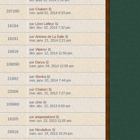
lun. août 18, 2014 1:16 pm
par
Chabert
297280
ven. août 01, 2014 6:33 pm
par
Léon Lafleur
18184
dim. févr. 02, 2014 7:32 pm
par
Antoine de La Salle
16291
mar. janv. 21, 2014 2:21 pm
par
Vilpinov
18816
dim. janv. 12, 2014 11:59 pm
par
Darya
108090
sam. janv. 04, 2014 12:06 am
par
Stenka
21892
ven. janv. 03, 2014 7:44 pm
par
Chabert
22006
mar. déc. 31, 2013 7:27 pm
par
zinix
109960
dim. déc. 22, 2013 9:59 am
par
jetapedabord
16205
mer. oct. 23, 2013 11:05 am
par
Nicolaïkov
28918
sam. oct. 19, 2013 10:24 pm