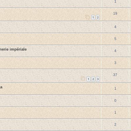
1
19
1
2
4
5
erie impériale
4
3
37
1
2
3
ka
1
0
1
2