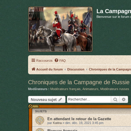
La Campagn
Bienvenue sur le forum 
Raccourcis
FAQ
Accueil du forum
Discussion
Chroniques de la Campagn
Chroniques de la Campagne de Russie
Modérateurs :
Modérateurs français
,
Animateurs
,
Modérateurs russes
Recher
Re
Nouveau sujet
SUJETS
En attendant le retour de la Gazette
par
Katina
»
dim. déc. 19, 2021 3:45 pm
Bivouac français