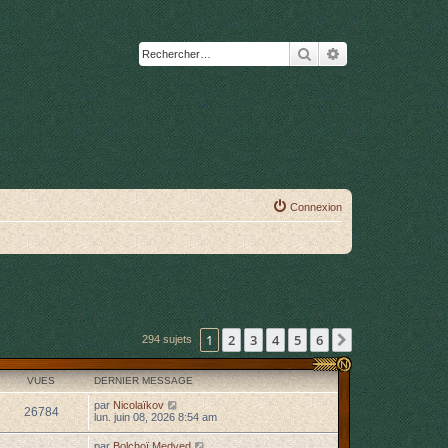
Rechercher
Recherche avanc
Connexion
1
2
3
4
5
6
Suivant
294 sujets
VUES
DERNIER MESSAGE
par
Nicolaïkov
26784
lun. juin 08, 2026 8:54 am
par
Bolchoï Medved