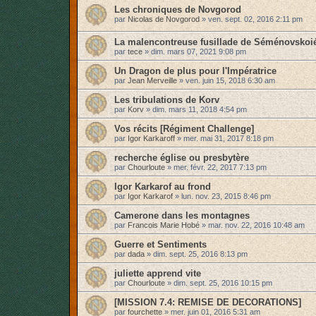
Les chroniques de Novgorod
par
Nicolas de Novgorod
»
ven. sept. 02, 2016 2:11 pm
La malencontreuse fusillade de Séménovskoi
par
tece
»
dim. mars 07, 2021 9:08 pm
Un Dragon de plus pour l'Impératrice
par
Jean Merveille
»
ven. juin 15, 2018 6:30 am
Les tribulations de Korv
par
Korv
»
dim. mars 11, 2018 4:54 pm
Vos récits [Régiment Challenge]
par
Igor Karkaroff
»
mer. mai 31, 2017 8:18 pm
recherche église ou presbytère
par
Chourloute
»
mer. févr. 22, 2017 7:13 pm
Igor Karkarof au frond
par
Igor Karkarof
»
lun. nov. 23, 2015 8:46 pm
Camerone dans les montagnes
par
Francois Marie Hobé
»
mar. nov. 22, 2016 10:48 am
Guerre et Sentiments
par
dada
»
dim. sept. 25, 2016 8:13 pm
juliette apprend vite
par
Chourloute
»
dim. sept. 25, 2016 10:15 pm
[MISSION 7.4: REMISE DE DECORATIONS]
par
fourchette
»
mer. juin 01, 2016 5:31 am