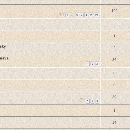
144
1
6
7
8
9
10
…
2
1
nsky
2
eïeva
36
1
2
3
0
0
39
1
2
3
1
14