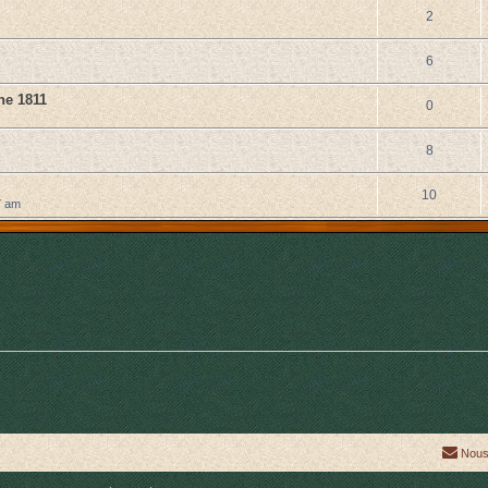
2
6
ne 1811
0
8
10
7 am
Nous