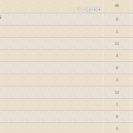
46
1
2
3
4
é
0
1
11
4
0
3
12
1
0
5