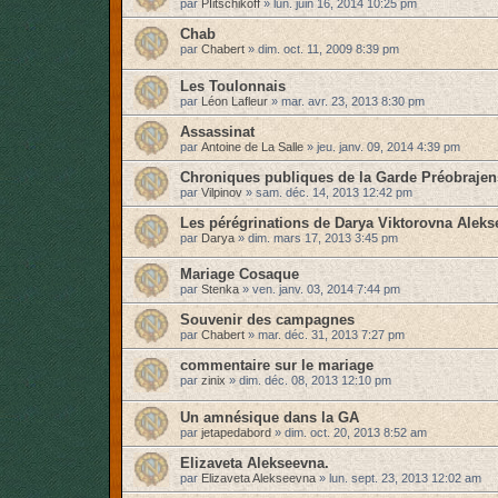
par
PIitschikoff
»
lun. juin 16, 2014 10:25 pm
Chab
par
Chabert
»
dim. oct. 11, 2009 8:39 pm
Les Toulonnais
par
Léon Lafleur
»
mar. avr. 23, 2013 8:30 pm
Assassinat
par
Antoine de La Salle
»
jeu. janv. 09, 2014 4:39 pm
Chroniques publiques de la Garde Préobraje
par
Vilpinov
»
sam. déc. 14, 2013 12:42 pm
Les pérégrinations de Darya Viktorovna Aleks
par
Darya
»
dim. mars 17, 2013 3:45 pm
Mariage Cosaque
par
Stenka
»
ven. janv. 03, 2014 7:44 pm
Souvenir des campagnes
par
Chabert
»
mar. déc. 31, 2013 7:27 pm
commentaire sur le mariage
par
zinix
»
dim. déc. 08, 2013 12:10 pm
Un amnésique dans la GA
par
jetapedabord
»
dim. oct. 20, 2013 8:52 am
Elizaveta Alekseevna.
par
Elizaveta Alekseevna
»
lun. sept. 23, 2013 12:02 am