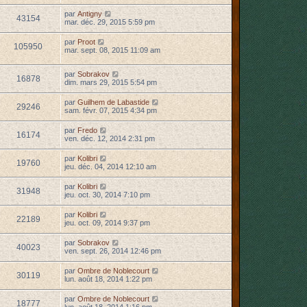
par
Antigny
43154
mar. déc. 29, 2015 5:59 pm
par
Proot
105950
mar. sept. 08, 2015 11:09 am
par
Sobrakov
16878
dim. mars 29, 2015 5:54 pm
par
Guilhem de Labastide
29246
sam. févr. 07, 2015 4:34 pm
par
Fredo
16174
ven. déc. 12, 2014 2:31 pm
par
Kolibri
19760
jeu. déc. 04, 2014 12:10 am
par
Kolibri
31948
jeu. oct. 30, 2014 7:10 pm
par
Kolibri
22189
jeu. oct. 09, 2014 9:37 pm
par
Sobrakov
40023
ven. sept. 26, 2014 12:46 pm
par
Ombre de Noblecourt
30119
lun. août 18, 2014 1:22 pm
par
Ombre de Noblecourt
18777