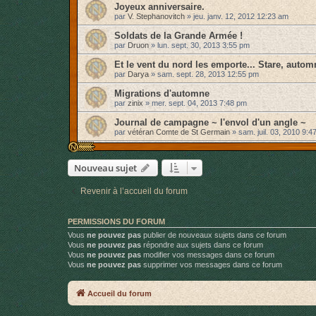
Joyeux anniversaire.
par
V. Stephanovitch
»
jeu. janv. 12, 2012 12:23 am
Soldats de la Grande Armée !
par
Druon
»
lun. sept. 30, 2013 3:55 pm
Et le vent du nord les emporte... Stare, autom
par
Darya
»
sam. sept. 28, 2013 12:55 pm
Migrations d'automne
par
zinix
»
mer. sept. 04, 2013 7:48 pm
Journal de campagne ~ l'envol d'un angle ~
par
vétéran Comte de St Germain
»
sam. juil. 03, 2010 9:4
Nouveau sujet
Revenir à l’accueil du forum
PERMISSIONS DU FORUM
Vous
ne pouvez pas
publier de nouveaux sujets dans ce forum
Vous
ne pouvez pas
répondre aux sujets dans ce forum
Vous
ne pouvez pas
modifier vos messages dans ce forum
Vous
ne pouvez pas
supprimer vos messages dans ce forum
Accueil du forum