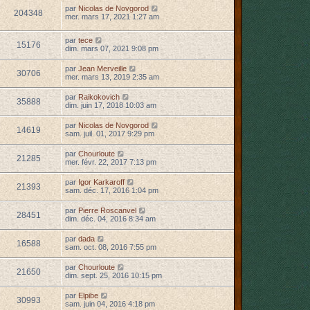
par
Nicolas de Novgorod
204348
mer. mars 17, 2021 1:27 am
par
tece
15176
dim. mars 07, 2021 9:08 pm
par
Jean Merveille
30706
mer. mars 13, 2019 2:35 am
par
Raikokovich
35888
dim. juin 17, 2018 10:03 am
par
Nicolas de Novgorod
14619
sam. juil. 01, 2017 9:29 pm
par
Chourloute
21285
mer. févr. 22, 2017 7:13 pm
par
Igor Karkaroff
21393
sam. déc. 17, 2016 1:04 pm
par
Pierre Roscanvel
28451
dim. déc. 04, 2016 8:34 am
par
dada
16588
sam. oct. 08, 2016 7:55 pm
par
Chourloute
21650
dim. sept. 25, 2016 10:15 pm
par
Elpibe
30993
sam. juin 04, 2016 4:18 pm