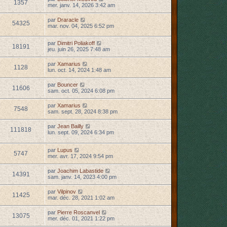
1357
mer. janv. 14, 2026 3:42 am
par
Draracle
54325
mar. nov. 04, 2025 6:52 pm
par
Dimitri Poliakoff
18191
jeu. juin 26, 2025 7:48 am
par
Xamarius
1128
lun. oct. 14, 2024 1:48 am
par
Bouncer
11606
sam. oct. 05, 2024 6:08 pm
par
Xamarius
7548
sam. sept. 28, 2024 8:38 pm
par
Jean Bailly
111818
lun. sept. 09, 2024 6:34 pm
par
Lupus
5747
mer. avr. 17, 2024 9:54 pm
par
Joachim Labastide
14391
sam. janv. 14, 2023 4:00 pm
par
Vilpinov
11425
mar. déc. 28, 2021 1:02 am
par
Pierre Roscanvel
13075
mer. déc. 01, 2021 1:22 pm