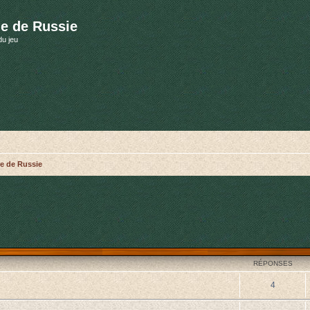
e de Russie
du jeu
e de Russie
cher
cherche avancée
RÉPONSES
4