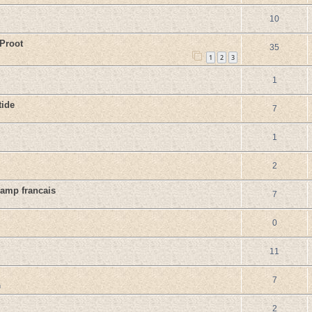
10
 Proot
35
1
2
3
1
tide
7
1
2
camp francais
7
0
11
7
m
2