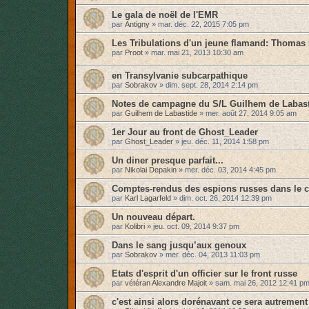
Le gala de noël de l'EMR
par
Antigny
»
mar. déc. 22, 2015 7:05 pm
Les Tribulations d'un jeune flamand: Thomas
par
Proot
»
mar. mai 21, 2013 10:30 am
en Transylvanie subcarpathique
par
Sobrakov
»
dim. sept. 28, 2014 2:14 pm
Notes de campagne du S/L Guilhem de Labas
par
Guilhem de Labastide
»
mer. août 27, 2014 9:05 am
1er Jour au front de Ghost_Leader
par
Ghost_Leader
»
jeu. déc. 11, 2014 1:58 pm
Un diner presque parfait...
par
Nikolai Depakin
»
mer. déc. 03, 2014 4:45 pm
Comptes-rendus des espions russes dans le 
par
Karl Lagarfeld
»
dim. oct. 26, 2014 12:39 pm
Un nouveau départ.
par
Kolibri
»
jeu. oct. 09, 2014 9:37 pm
Dans le sang jusqu’aux genoux
par
Sobrakov
»
mer. déc. 04, 2013 11:03 pm
Etats d'esprit d'un officier sur le front russe
par
vétéran Alexandre Majoit
»
sam. mai 26, 2012 12:41 p
c'est ainsi alors dorénavant ce sera autrement