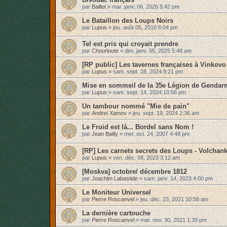
par
Baillot
»
mar. janv. 06, 2026 5:42 pm
Le Bataillon des Loups Noirs
par
Lupus
»
jeu. août 05, 2010 6:04 pm
Tel est pris qui croyait prendre
par
Chourloute
»
dim. janv. 05, 2025 5:48 am
[RP public] Les tavernes françaises à Vinkovo
par
Lupus
»
sam. sept. 28, 2024 9:21 pm
Mise en sommeil de la 35e Légion de Gendarm
par
Lupus
»
sam. sept. 14, 2024 10:56 pm
Un tambour nommé "Mie de pain"
par
Andreï Xamov
»
jeu. sept. 19, 2024 2:36 am
Le Froid est là... Bordel sans Nom !
par
Jean Bailly
»
mer. oct. 24, 2007 4:48 pm
[RP] Les carnets secrets des Loups - Volchan
par
Lupus
»
ven. déc. 08, 2023 3:12 am
[Moskva] octobre/ décembre 1812
par
Joachim Labastide
»
sam. janv. 14, 2023 4:00 pm
Le Moniteur Universel
par
Pierre Roscanvel
»
jeu. déc. 23, 2021 10:58 am
La dernière cartouche
par
Pierre Roscanvel
»
mar. nov. 30, 2021 1:39 pm