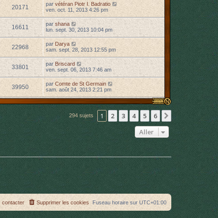
par
vétéran Piotr I. Badratio
20171
ven. oct. 11, 2013 4:26 pm
par
shana
16611
lun. sept. 30, 2013 10:04 pm
par
Darya
22968
sam. sept. 28, 2013 12:55 pm
par
Briscard
33801
ven. sept. 06, 2013 7:46 am
par
Comte de St Germain
39950
sam. août 24, 2013 2:21 pm
1
2
3
4
5
6
Suivant
294 sujets
Aller
 contacter
Supprimer les cookies
Fuseau horaire sur
UTC+01:00