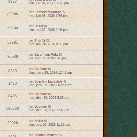
3327
dim. juil. 26, 2026 12:26 pm
par
EbenezerScrooge
89996
mer. juin 03, 2026 1:56 pm
par
Baillot
55790
dim. mai 31, 2026 9:45 pm
par
Thor42
58881
mar. mai 26, 2026 8:06 pm
par
Baron van Rekt
80536
lun. mai 18, 2026 1:46 pm
par
Bouncer
8380
dim. mars 29, 2026 12:42 pm
par
Joachim Labastide
1430
ven. janv. 02, 2026 10:23 am
par
Bouncer
8486
mar. déc. 30, 2025 5:38 pm
par
Bouncer
120293
mar. déc. 30, 2025 5:37 pm
par
Baillot
29926
dim. nov. 02, 2025 11:28 pm
par
Bolchoï Medved