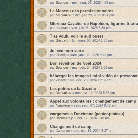
par
Bouncer
»
mer. sept. 03, 2025 4:05 pm
Le Moscou des permissionnaires
par
Nicolaïkov
»
dim. juin 29, 2025 8:14 pm
Glorieux Cavalier de Napoléon, figurine Starl
par
adamas
»
ven. juin 06, 2025 6:39 pm
T'as voulu voir le sud ouest
par
Briscard
»
lun. mars 03, 2014 1:38 pm
Je lève mon verre
par
Zinaida
»
sam. janv. 11, 2025 9:48 pm
Bon réveillon de Noël 2024
par
Bouncer
»
mar. déc. 24, 2024 1:06 pm
héberger les images / mini vidéo de présentat
par
Zinaida
»
lun. déc. 23, 2024 11:16 am
Les potins de la Gazette
par
Nicolaïkov
»
mer. avr. 12, 2023 5:33 pm
Appel aux volontaires : changement de camp
par
Napoléon
»
sam. sept. 07, 2024 9:42 am
wargames a l'ancienne (papier-plateau)
par
Boromir
»
jeu. oct. 17, 2024 6:18 am
Changement de camp
par
Xamarius
»
ven. oct. 18, 2024 6:37 am