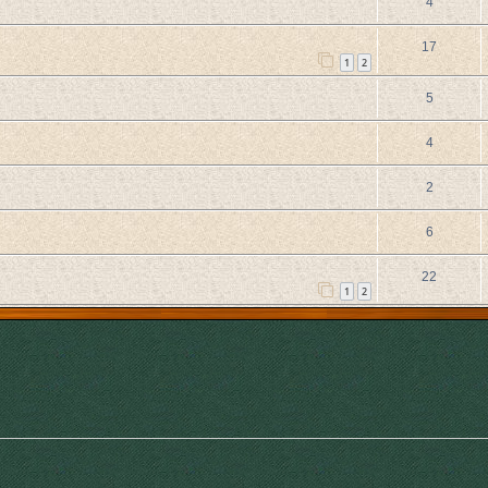
4
17
1
2
5
4
2
6
22
1
2