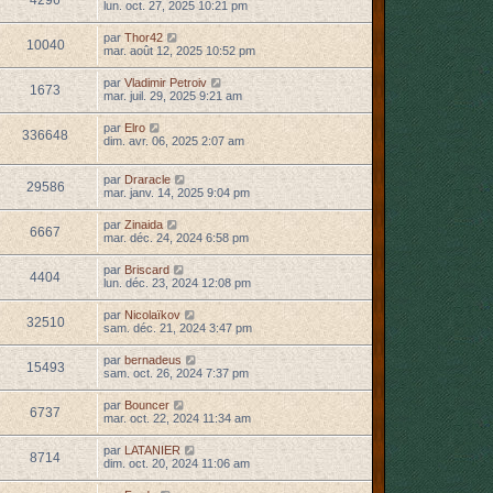
4296
lun. oct. 27, 2025 10:21 pm
par
Thor42
10040
mar. août 12, 2025 10:52 pm
par
Vladimir Petroiv
1673
mar. juil. 29, 2025 9:21 am
par
Elro
336648
dim. avr. 06, 2025 2:07 am
par
Draracle
29586
mar. janv. 14, 2025 9:04 pm
par
Zinaida
6667
mar. déc. 24, 2024 6:58 pm
par
Briscard
4404
lun. déc. 23, 2024 12:08 pm
par
Nicolaïkov
32510
sam. déc. 21, 2024 3:47 pm
par
bernadeus
15493
sam. oct. 26, 2024 7:37 pm
par
Bouncer
6737
mar. oct. 22, 2024 11:34 am
par
LATANIER
8714
dim. oct. 20, 2024 11:06 am