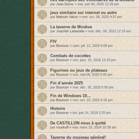
par
Jean Duroc
»
mer. juin 04, 2025 12:28 pm
jeux similaire sur internet ou autre
par
Maksim Yakov
»
mer. oct. 08, 2025 4:37 pm
La taverne de Moskva
par
Joachim Labastide
»
mar. déc. 06, 2022 12:19 am
FIV
par
Bouncer
»
sam. juil. 12, 2025 6:09 pm
Combats de cocottes
par
Bouncer
»
ven. janv. 15, 2016 12:16 pm
Figurines ou jeux de plateaux
par
Bouncer
»
ven. mai 09, 2025 5:00 pm
Fin d’année 2025
par
Bouncer
»
mar. déc. 30, 2025 5:50 pm
Fin de Windows 10…
par
Bouncer
»
ven. oct. 10, 2025 4:18 pm
Histoire
par
Bouncer
»
lun. juin 24, 2019 2:25 pm
De CASTILLON nous à quitté
par
rouskoff
»
mar. mars 19, 2024 10:38 am
Taverne du nouveau général!