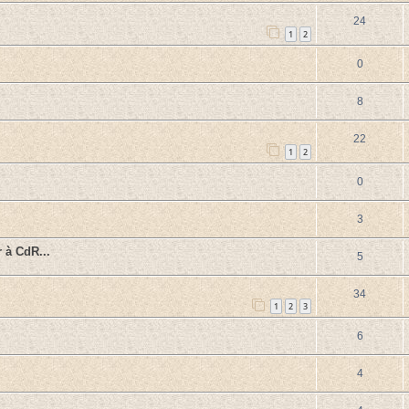
24
1
2
0
8
22
1
2
0
3
à CdR...
5
34
1
2
3
6
4