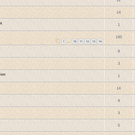
12
14
ux
1
195
1
10
11
12
13
14
…
8
3
ion
1
14
9
3
5