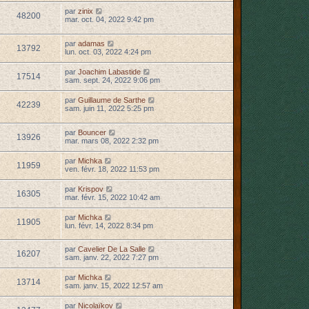
par
zinix
48200
mar. oct. 04, 2022 9:42 pm
par
adamas
13792
lun. oct. 03, 2022 4:24 pm
par
Joachim Labastide
17514
sam. sept. 24, 2022 9:06 pm
par
Guillaume de Sarthe
42239
sam. juin 11, 2022 5:25 pm
par
Bouncer
13926
mar. mars 08, 2022 2:32 pm
par
Michka
11959
ven. févr. 18, 2022 11:53 pm
par
Krispov
16305
mar. févr. 15, 2022 10:42 am
par
Michka
11905
lun. févr. 14, 2022 8:34 pm
par
Cavelier De La Salle
16207
sam. janv. 22, 2022 7:27 pm
par
Michka
13714
sam. janv. 15, 2022 12:57 am
par
Nicolaïkov