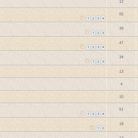
12
55
1
2
3
4
39
1
2
3
47
1
2
3
4
34
1
2
3
13
4
10
51
1
2
3
4
18
1
2