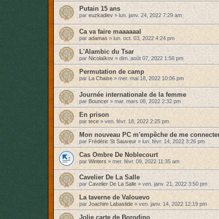
Putain 15 ans
par
euzkadiev
»
lun. janv. 24, 2022 7:29 am
Ca va faire maaaaaal
par
adamas
»
lun. oct. 03, 2022 4:24 pm
L'Alambic du Tsar
par
Nicolaïkov
»
dim. août 07, 2022 1:56 pm
Permutation de camp
par
La Chaise
»
mer. mai 18, 2022 10:06 pm
Journée internationale de la femme
par
Bouncer
»
mar. mars 08, 2022 2:32 pm
En prison
par
tece
»
ven. févr. 18, 2022 2:25 pm
Mon nouveau PC m'empêche de me connecter 
par
Frédéric St Sauveur
»
lun. févr. 14, 2022 3:26 pm
Cas Ombre De Noblecourt
par
Winters
»
mer. févr. 09, 2022 11:35 am
Cavelier De La Salle
par
Cavelier De La Salle
»
ven. janv. 21, 2022 3:50 pm
La taverne de Valouevo
par
Joachim Labastide
»
ven. janv. 14, 2022 12:19 pm
Jolie carte de Borodino