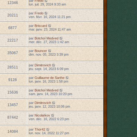
par
Fredo
12346
lun. juil. 29, 2024 9:33 am
par
Fredo
20211
ven. févr. 16, 2024 11:21 pm
par
Briscard
6877
mar. janv. 23, 2024 11:47 am
par
Bolchoï Medved
22217
mer. déc. 27, 2023 1:42 am
par
Bouncer
35067
dim. nov. 05, 2023 3:39 pm
par
Dimitrovich
28511
jeu. sept. 14, 2023 6:09 pm
par
Guillaume de Sarthe
9128
lun. janv. 16, 2023 1:58 pm
par
Bolchoï Medved
15636
sam. janv. 14, 2023 10:20 pm
par
Dimitrovich
13457
jeu. janv. 12, 2023 10:06 pm
par
Nicolaïkov
87442
ven. déc. 16, 2022 6:23 pm
par
Thor42
14084
lun. nov. 14, 2022 11:27 pm