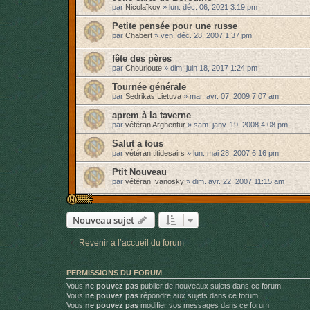
par
Nicolaïkov
»
lun. déc. 06, 2021 3:19 pm
Petite pensée pour une russe
par
Chabert
»
ven. déc. 28, 2007 1:37 pm
fête des pères
par
Chourloute
»
dim. juin 18, 2017 1:24 pm
Tournée générale
par
Sedrikas Lietuva
»
mar. avr. 07, 2009 7:07 am
aprem à la taverne
par
vétéran Arghentur
»
sam. janv. 19, 2008 4:08 pm
Salut a tous
par
vétéran titidesairs
»
lun. mai 28, 2007 6:16 pm
Ptit Nouveau
par
vétéran Ivanosky
»
dim. avr. 22, 2007 11:15 am
Nouveau sujet
Revenir à l’accueil du forum
PERMISSIONS DU FORUM
Vous
ne pouvez pas
publier de nouveaux sujets dans ce forum
Vous
ne pouvez pas
répondre aux sujets dans ce forum
Vous
ne pouvez pas
modifier vos messages dans ce forum