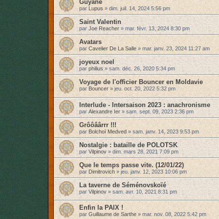
Guyane
par
Lupus
»
dim. juil. 14, 2024 5:56 pm
Saint Valentin
par
Joe Reacher
»
mar. févr. 13, 2024 8:30 pm
Avatars
par
Cavelier De La Salle
»
mar. janv. 23, 2024 11:27 am
joyeux noel
par
philius
»
sam. déc. 26, 2020 5:34 pm
Voyage de l'officier Bouncer en Moldavie
par
Bouncer
»
jeu. oct. 20, 2022 5:32 pm
Interlude - Intersaison 2023 : anachronisme
par
Alexandre Ier
»
sam. sept. 09, 2023 2:36 pm
Grôôâârrr !!!
par
Bolchoï Medved
»
sam. janv. 14, 2023 9:53 pm
Nostalgie : bataille de POLOTSK
par
Vilpinov
»
dim. mars 28, 2021 7:09 pm
Que le temps passe vite. (12/01/22)
par
Dimitrovich
»
jeu. janv. 12, 2023 10:06 pm
La taverne de Séménovskoïé
par
Vilpinov
»
sam. avr. 10, 2021 8:31 pm
Enfin la PAIX !
par
Guillaume de Sarthe
»
mar. nov. 08, 2022 5:42 pm