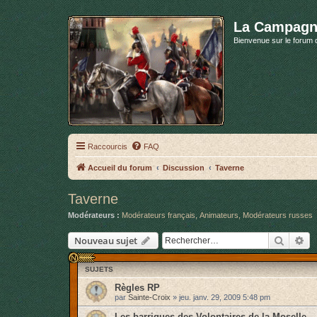
La Campagn
Bienvenue sur le forum 
Raccourcis
FAQ
Accueil du forum
Discussion
Taverne
Taverne
Modérateurs :
Modérateurs français
,
Animateurs
,
Modérateurs russes
Recher
Re
Nouveau sujet
SUJETS
Règles RP
par
Sainte-Croix
»
jeu. janv. 29, 2009 5:48 pm
Les barriques des Volontaires de la Moselle