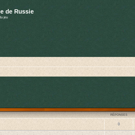
e de Russie
du jeu
cher
cherche avancée
RÉPONSES
0