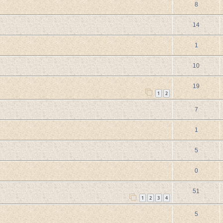
8
14
1
10
19
1
2
7
1
5
0
51
1
2
3
4
5