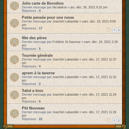
Jolie carte de Borodino
Dernier message par
Nicolaïkov
«
jeu. déc. 30, 2021 6:32 pm
Réponses :
4
Petite pensée pour une russe
Dernier message par
Joachim Labastide
«
sam. déc. 18, 2021 8:09
pm
Réponses :
17
1
2
fête des pères
Dernier message par
Frédéric St Sauveur
«
sam. déc. 18, 2021 2:28
pm
Réponses :
5
Tournée générale
Dernier message par
Joachim Labastide
«
ven. déc. 17, 2021 11:37
pm
Réponses :
4
aprem à la taverne
Dernier message par
Joachim Labastide
«
ven. déc. 17, 2021 11:32
pm
Réponses :
2
Salut a tous
Dernier message par
Joachim Labastide
«
ven. déc. 17, 2021 11:29
pm
Réponses :
6
Ptit Nouveau
Dernier message par
Joachim Labastide
«
ven. déc. 17, 2021 11:26
pm
Réponses :
22
1
2