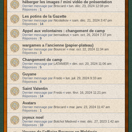
héberger les images / mini vidéo de présentation
Dernier message par
Briscard
«
lun. déc. 23, 2024 12:08 pm
Réponses :
1
Les potins de la Gazette
Dernier message par
Nicolaïkov
«
sam. déc. 21, 2024 3:47 pm
Réponses :
14
Appel aux volontaires : changement de camp
Dernier message par
bernadeus
«
sam. oct. 26, 2024 7:37 pm
Réponses :
9
wargames a l'ancienne (papier-plateau)
Dernier message par
Bouncer
«
mar. oct. 22, 2024 11:34 am
Réponses :
3
Changement de camp
Dernier message par
LATANIER
«
dim. oct. 20, 2024 11:06 am
Réponses :
5
Guyane
Dernier message par
Fredo
«
lun. juil. 29, 2024 9:33 am
Réponses :
8
Saint Valentin
Dernier message par
Fredo
«
ven. févr. 16, 2024 11:21 pm
Réponses :
14
Avatars
Dernier message par
Briscard
«
mar. janv. 23, 2024 11:47 am
Réponses :
1
joyeux noel
Dernier message par
Bolchoï Medved
«
mer. déc. 27, 2023 1:42 am
Réponses :
10
Voyage de l'officier Bouncer en Moldavie