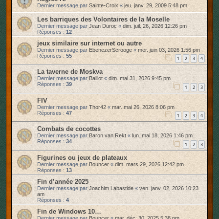
Dernier message par
Sainte-Croix
«
jeu. janv. 29, 2009 5:48 pm
r
Les barriques des Volontaires de la Moselle
Dernier message par
Jean Duroc
«
dim. juil. 26, 2026 12:26 pm
Réponses :
12
jeux similaire sur internet ou autre
Dernier message par
EbenezerScrooge
«
mer. juin 03, 2026 1:56 pm
Réponses :
55
1
2
3
4
La taverne de Moskva
Dernier message par
Baillot
«
dim. mai 31, 2026 9:45 pm
Réponses :
39
1
2
3
FIV
Dernier message par
Thor42
«
mar. mai 26, 2026 8:06 pm
Réponses :
47
1
2
3
4
Combats de cocottes
Dernier message par
Baron van Rekt
«
lun. mai 18, 2026 1:46 pm
Réponses :
34
1
2
3
Figurines ou jeux de plateaux
Dernier message par
Bouncer
«
dim. mars 29, 2026 12:42 pm
Réponses :
13
Fin d’année 2025
Dernier message par
Joachim Labastide
«
ven. janv. 02, 2026 10:23
am
Réponses :
4
Fin de Windows 10…
Dernier message par
Bouncer
«
mar. déc. 30, 2025 5:38 pm