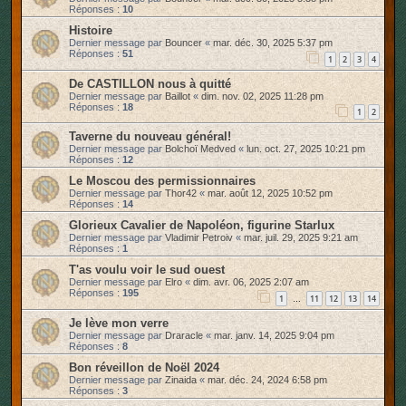
Réponses :
10
Histoire
Dernier message par
Bouncer
«
mar. déc. 30, 2025 5:37 pm
Réponses :
51
1
2
3
4
De CASTILLON nous à quitté
Dernier message par
Baillot
«
dim. nov. 02, 2025 11:28 pm
Réponses :
18
1
2
Taverne du nouveau général!
Dernier message par
Bolchoï Medved
«
lun. oct. 27, 2025 10:21 pm
Réponses :
12
Le Moscou des permissionnaires
Dernier message par
Thor42
«
mar. août 12, 2025 10:52 pm
Réponses :
14
Glorieux Cavalier de Napoléon, figurine Starlux
Dernier message par
Vladimir Petroiv
«
mar. juil. 29, 2025 9:21 am
Réponses :
1
T'as voulu voir le sud ouest
Dernier message par
Elro
«
dim. avr. 06, 2025 2:07 am
Réponses :
195
1
11
12
13
14
…
Je lève mon verre
Dernier message par
Draracle
«
mar. janv. 14, 2025 9:04 pm
Réponses :
8
Bon réveillon de Noël 2024
Dernier message par
Zinaida
«
mar. déc. 24, 2024 6:58 pm
Réponses :
3