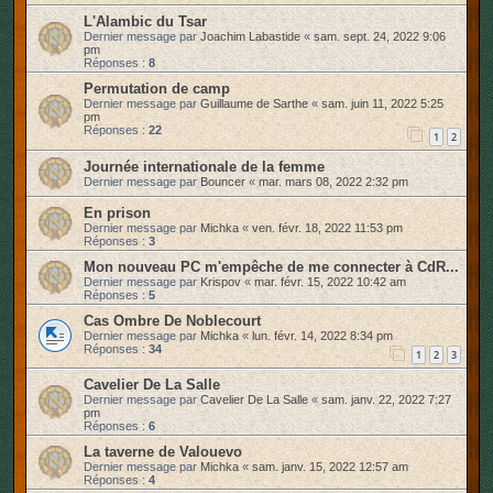
L'Alambic du Tsar
Dernier message par
Joachim Labastide
«
sam. sept. 24, 2022 9:06
pm
Réponses :
8
Permutation de camp
Dernier message par
Guillaume de Sarthe
«
sam. juin 11, 2022 5:25
pm
Réponses :
22
1
2
Journée internationale de la femme
Dernier message par
Bouncer
«
mar. mars 08, 2022 2:32 pm
En prison
Dernier message par
Michka
«
ven. févr. 18, 2022 11:53 pm
Réponses :
3
Mon nouveau PC m'empêche de me connecter à CdR...
Dernier message par
Krispov
«
mar. févr. 15, 2022 10:42 am
Réponses :
5
Cas Ombre De Noblecourt
Dernier message par
Michka
«
lun. févr. 14, 2022 8:34 pm
Réponses :
34
1
2
3
Cavelier De La Salle
Dernier message par
Cavelier De La Salle
«
sam. janv. 22, 2022 7:27
pm
Réponses :
6
La taverne de Valouevo
Dernier message par
Michka
«
sam. janv. 15, 2022 12:57 am
Réponses :
4