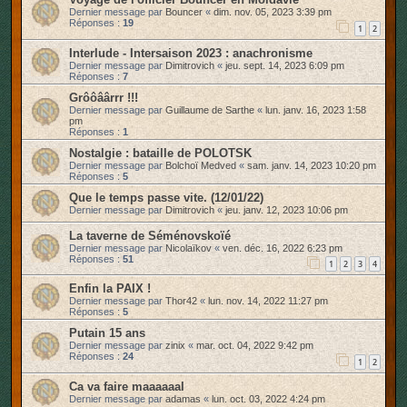
Dernier message par
Bouncer
«
dim. nov. 05, 2023 3:39 pm
Réponses :
19
1
2
Interlude - Intersaison 2023 : anachronisme
Dernier message par
Dimitrovich
«
jeu. sept. 14, 2023 6:09 pm
Réponses :
7
Grôôâârrr !!!
Dernier message par
Guillaume de Sarthe
«
lun. janv. 16, 2023 1:58
pm
Réponses :
1
Nostalgie : bataille de POLOTSK
Dernier message par
Bolchoï Medved
«
sam. janv. 14, 2023 10:20 pm
Réponses :
5
Que le temps passe vite. (12/01/22)
Dernier message par
Dimitrovich
«
jeu. janv. 12, 2023 10:06 pm
La taverne de Séménovskoïé
Dernier message par
Nicolaïkov
«
ven. déc. 16, 2022 6:23 pm
Réponses :
51
1
2
3
4
Enfin la PAIX !
Dernier message par
Thor42
«
lun. nov. 14, 2022 11:27 pm
Réponses :
5
Putain 15 ans
Dernier message par
zinix
«
mar. oct. 04, 2022 9:42 pm
Réponses :
24
1
2
Ca va faire maaaaaal
Dernier message par
adamas
«
lun. oct. 03, 2022 4:24 pm