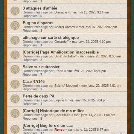
Réponses :
2
3 attaques d'affilée
Dernier message par
Draracle
«
mar. mai 13, 2025 9:14 am
Réponses :
5
Bug pa disparus
Dernier message par
Andreï Xamov
«
mer. mai 07, 2025 9:02 pm
Réponses :
3
affichage sur carte stratégique
Dernier message par
Gerardoff
«
mar. avr. 29, 2025 4:10 pm
Réponses :
1
[Corrigé] Page Amélioration inaccessible
Dernier message par
Dimitri Poliakoff
«
ven. mars 28, 2025 8:53 am
Réponses :
2
Salve sur cuirassier
Dernier message par
Fredo
«
dim. févr. 23, 2025 6:24 pm
Réponses :
7
Case 47/146
Dernier message par
Bolchoï Medved
«
mer. janv. 22, 2025 8:01 pm
Réponses :
2
Perte de deux PA
Dernier message par
Lepine
«
mer. janv. 15, 2025 5:04 pm
Réponses :
4
[Corrigé] Historique de ma milice
Dernier message par
Chourloute
«
mar. janv. 14, 2025 11:08 pm
Réponses :
5
[Corrigé] Bug lors d'un cac
Dernier message par
Renzo
«
sam. janv. 11, 2025 8:57 am
Réponses :
17