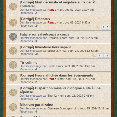
[Corrigé] Mort décimale et négative suite dégât
collatéral
Dernier message par
Renzo
«
lun. oct. 07, 2024 12:07 pm
Réponses :
2
[Corrigé] Drapeaux
Dernier message par
Renzo
«
lun. oct. 07, 2024 6:33 am
Réponses :
24
1
2
Fatal error salve/corps à corps
Dernier message par
Draracle
«
sam. sept. 28, 2024 5:39 pm
Réponses :
3
[Corrigé] Inventaire bois sapeur
Dernier message par
ptibiscuit
«
mar. sept. 24, 2024 12:33 pm
Réponses :
38
1
2
3
Tir colinne
Dernier message par
Fredo
«
mer. sept. 18, 2024 11:43 pm
Réponses :
4
[Corrigé] Heure affichée dans les évènements
Dernier message par
Renzo
«
mer. sept. 18, 2024 3:15 am
Réponses :
2
[Corrigé] Disparition missive d'origine suite à une
réponse
Dernier message par
Thor42
«
lun. sept. 16, 2024 7:45 pm
Réponses :
13
Missives par dizaine
Dernier message par
EbenezerScrooge
«
dim. sept. 15, 2024 7:49 pm
Réponses :
4