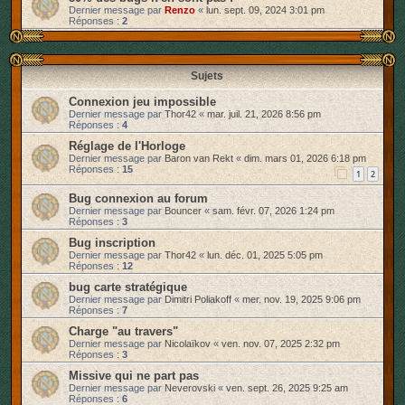
Dernier message par
Renzo
«
lun. sept. 09, 2024 3:01 pm
r
Réponses :
2
Sujets
Connexion jeu impossible
Dernier message par
Thor42
«
mar. juil. 21, 2026 8:56 pm
Réponses :
4
Réglage de l'Horloge
Dernier message par
Baron van Rekt
«
dim. mars 01, 2026 6:18 pm
Réponses :
15
1
2
Bug connexion au forum
Dernier message par
Bouncer
«
sam. févr. 07, 2026 1:24 pm
Réponses :
3
Bug inscription
Dernier message par
Thor42
«
lun. déc. 01, 2025 5:05 pm
Réponses :
12
bug carte stratégique
Dernier message par
Dimitri Poliakoff
«
mer. nov. 19, 2025 9:06 pm
Réponses :
7
Charge "au travers"
Dernier message par
Nicolaïkov
«
ven. nov. 07, 2025 2:32 pm
Réponses :
3
Missive qui ne part pas
Dernier message par
Neverovski
«
ven. sept. 26, 2025 9:25 am
Réponses :
6