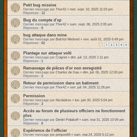
Petit bug missive
Dernier message par
Thor42
«
mer. sept. 10, 2025 11:03 pm
Réponses :
12
Bug du compte d'xp
Dernier message par
Thor42
«
sam. sept. 06, 2025 2:05 pm
Réponses :
9
bug attaque dans mine
Dernier message par
Bolchoï Medved
«
ven. août 01, 2025 6:49 pm
Réponses :
62
1
2
3
4
5
Plantage sur attaque volti
Dernier message par
Coignet
«
dim. juil. 13, 2025 1:11 pm
Réponses :
1
Ramassage de pièces d'or non enregistré
Dernier message par
Charles de Gau
«
dim. juil. 06, 2025 12:00 pm
Réponses :
2
Retour de permission dans un batiment
Dernier message par
Thor42
«
ven. juil. 04, 2025 11:26 pm
Permission
Dernier message par
Nicolaïkov
«
lun. juin 30, 2025 5:04 pm
Réponses :
2
Accès au forum de plusieurs officiers ne fonctionnent
plus
Dernier message par
Dimitri Poliakoff
«
sam. mai 31, 2025 10:09 am
Réponses :
6
Expérience de l’officier
Dernier message par
ponpon69
«
sam. mai 24, 2025 5:12 pm