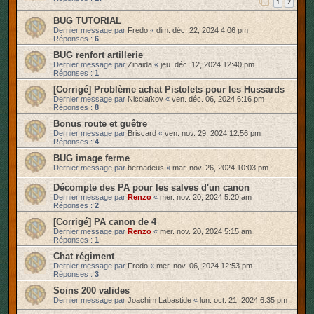
1
2
BUG TUTORIAL
Dernier message par
Fredo
«
dim. déc. 22, 2024 4:06 pm
Réponses :
6
BUG renfort artillerie
Dernier message par
Zinaida
«
jeu. déc. 12, 2024 12:40 pm
Réponses :
1
[Corrigé] Problème achat Pistolets pour les Hussards
Dernier message par
Nicolaïkov
«
ven. déc. 06, 2024 6:16 pm
Réponses :
8
Bonus route et guêtre
Dernier message par
Briscard
«
ven. nov. 29, 2024 12:56 pm
Réponses :
4
BUG image ferme
Dernier message par
bernadeus
«
mar. nov. 26, 2024 10:03 pm
Décompte des PA pour les salves d'un canon
Dernier message par
Renzo
«
mer. nov. 20, 2024 5:20 am
Réponses :
2
[Corrigé] PA canon de 4
Dernier message par
Renzo
«
mer. nov. 20, 2024 5:15 am
Réponses :
1
Chat régiment
Dernier message par
Fredo
«
mer. nov. 06, 2024 12:53 pm
Réponses :
3
Soins 200 valides
Dernier message par
Joachim Labastide
«
lun. oct. 21, 2024 6:35 pm