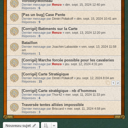
Vorobey/Moineau
Dernier message par
Renzo
«
dim. sept. 15, 2024 12:40 pm
Réponses :
6
[Pas un bug] Case Pente
Dernier message par
Dimitri Poliakoff
«
dim. sept. 15, 2024 10:41 am
Réponses :
9
[Corrigé] Batiments sur la Carte
Dernier message par
Renzo
«
ven. sept. 13, 2024 12:20 pm
Réponses :
8
Bataillon
Dernier message par
Joachim Labastide
«
ven. sept. 13, 2024 11:58
am
Réponses :
1
[Corrigé] Marche forcée possible pour les cavaleries
Dernier message par
Renzo
«
jeu. sept. 12, 2024 4:31 pm
Réponses :
7
[Corrigé] Carte Stratégique
Dernier message par
Dimitri Poliakoff
«
jeu. sept. 12, 2024 8:04 am
Réponses :
15
1
2
[Corrigé] Carte stratégique - nb d’hommes
Dernier message par
Thor42
«
mer. sept. 11, 2024 11:33 pm
Réponses :
4
Traversée tentes alliées impossible
Dernier message par
Briscard
«
mer. sept. 11, 2024 4:58 pm
Réponses :
3
Nouveau sujet