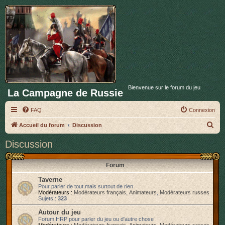
Bienvenue sur le forum du jeu
La Campagne de Russie
FAQ
Connexion
R
Accueil du forum
Discussion
e
Discussion
c
h
Forum
e
Taverne
r
Pour parler de tout mais surtout de rien
Modérateurs :
Modérateurs français
,
Animateurs
,
Modérateurs russes
c
Sujets :
323
h
Autour du jeu
Forum HRP pour parler du jeu ou d'autre chose
e