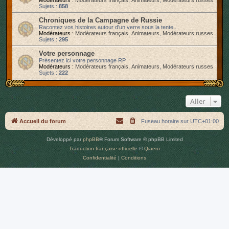
Modérateurs :
Modérateurs français
,
Animateurs
,
Modérateurs russes
Sujets :
858
r
Chroniques de la Campagne de Russie
Racontez vos histoires autour d'un verre sous la tente...
Modérateurs :
Modérateurs français
,
Animateurs
,
Modérateurs russes
Sujets :
295
Votre personnage
Présentez ici votre personnage RP
Modérateurs :
Modérateurs français
,
Animateurs
,
Modérateurs russes
Sujets :
222
Aller
Accueil du forum
Fuseau horaire sur
UTC+01:00
Développé par
phpBB
® Forum Software © phpBB Limited
Traduction française officielle
©
Qiaeru
Confidentialité
|
Conditions