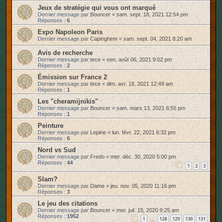
Jeux de stratégie qui vous ont marqué
Dernier message par
Bouncer
«
sam. sept. 18, 2021 12:54 pm
Réponses :
6
Expo Napoleon Paris
Dernier message par
Capinghem
«
sam. sept. 04, 2021 8:20 am
Avis de recherche
Dernier message par
tece
«
ven. août 06, 2021 9:02 pm
Réponses :
2
Émission sur France 2
Dernier message par
tece
«
dim. avr. 18, 2021 12:49 am
Réponses :
1
Les "cheramijnikis"
Dernier message par
Bouncer
«
sam. mars 13, 2021 6:55 pm
Réponses :
1
Peinture
Dernier message par
Lepine
«
lun. févr. 22, 2021 6:32 pm
Réponses :
6
Nord vs Sud
Dernier message par
Fredo
«
mer. déc. 30, 2020 5:00 pm
Réponses :
44
1
2
3
Slam?
Dernier message par
Dame
«
jeu. nov. 05, 2020 11:16 pm
Réponses :
3
Le jeu des citations
Dernier message par
Bouncer
«
mer. juil. 15, 2020 9:25 am
Réponses :
1952
1
128
129
130
131
…