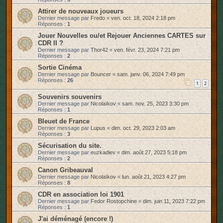
Attirer de nouveaux joueurs
Dernier message par
Fredo
«
ven. oct. 18, 2024 2:18 pm
Réponses :
1
Jouer Nouvelles ou/et Rejouer Anciennes CARTES sur
CDR II ?
Dernier message par
Thor42
«
ven. févr. 23, 2024 7:21 pm
Réponses :
2
Sortie Cinéma
Dernier message par
Bouncer
«
sam. janv. 06, 2024 7:49 pm
Réponses :
26
1
2
Souvenirs souvenirs
Dernier message par
Nicolaïkov
«
sam. nov. 25, 2023 3:30 pm
Réponses :
1
Bleuet de France
Dernier message par
Lupus
«
dim. oct. 29, 2023 2:03 am
Réponses :
3
Sécurisation du site.
Dernier message par
euzkadiev
«
dim. août 27, 2023 5:18 pm
Réponses :
2
Canon Gribeauval
Dernier message par
Nicolaïkov
«
lun. août 21, 2023 4:27 pm
Réponses :
8
CDR en association loi 1901
Dernier message par
Fedor Rostopchine
«
dim. juin 11, 2023 7:22 pm
Réponses :
1
J'ai déménagé (encore !)