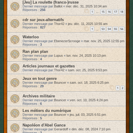
[Jeu] La roulette (franco-)russe
Dernier message par
Baillot
«
mer. déc. 31, 2025 10:34 am
Réponses :
256
1
15
16
17
18
…
cdr sur jeux-alternatifs
Dernier message par
Thor42
«
jeu. déc. 11, 2025 10:55 am
Réponses :
827
1
53
54
55
56
…
Waterloo
Dernier message par
EbenezerScrooge
«
mar. nov. 25, 2025 12:55 pm
Réponses :
3
Ran plan plan
Dernier message par
Lupus
«
lun. nov. 24, 2025 10:13 pm
Réponses :
4
Articles journaux et gazettes
Dernier message par
Thor42
«
sam. oct. 25, 2025 9:53 pm
Jeux en tout genre
Dernier message par
Bouncer
«
sam. oct. 18, 2025 6:25 pm
Réponses :
29
1
2
Archives militaire
Dernier message par
Bouncer
«
ven. oct. 10, 2025 4:24 pm
Réponses :
6
Les métiers du numérique
Dernier message par
Bouncer
«
jeu. juil. 03, 2025 6:51 pm
Réponses :
5
Napoléon d'Abel Gance
Dernier message par
Gerardoff
«
dim. déc. 08, 2024 7:10 pm
Réponses :
3