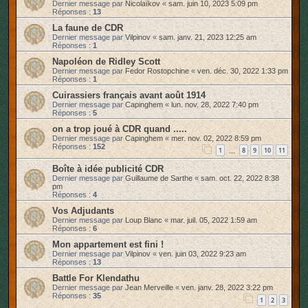
Dernier message par
Nicolaïkov
«
sam. juin 10, 2023 5:09 pm
Réponses :
13
La faune de CDR
Dernier message par
Vilpinov
«
sam. janv. 21, 2023 12:25 am
Réponses :
1
Napoléon de Ridley Scott
Dernier message par
Fedor Rostopchine
«
ven. déc. 30, 2022 1:33 pm
Réponses :
1
Cuirassiers français avant août 1914
Dernier message par
Capinghem
«
lun. nov. 28, 2022 7:40 pm
Réponses :
5
on a trop joué à CDR quand .....
Dernier message par
Capinghem
«
mer. nov. 02, 2022 8:59 pm
Réponses :
152
1
8
9
10
11
…
Boîte à idée publicité CDR
Dernier message par
Guillaume de Sarthe
«
sam. oct. 22, 2022 8:38
pm
Réponses :
4
Vos Adjudants
Dernier message par
Loup Blanc
«
mar. juil. 05, 2022 1:59 am
Réponses :
6
Mon appartement est fini !
Dernier message par
Vilpinov
«
ven. juin 03, 2022 9:23 am
Réponses :
13
Battle For Klendathu
Dernier message par
Jean Merveille
«
ven. janv. 28, 2022 3:22 pm
Réponses :
35
1
2
3