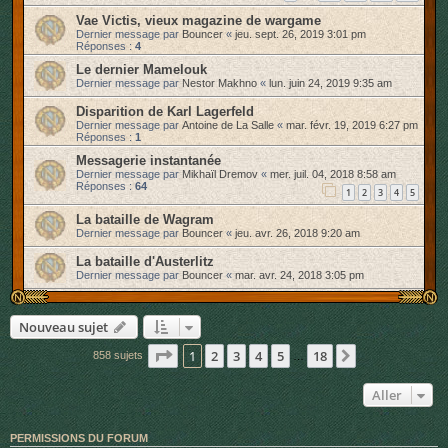
Vae Victis, vieux magazine de wargame
Dernier message par
Bouncer
«
jeu. sept. 26, 2019 3:01 pm
Réponses :
4
Le dernier Mamelouk
Dernier message par
Nestor Makhno
«
lun. juin 24, 2019 9:35 am
Disparition de Karl Lagerfeld
Dernier message par
Antoine de La Salle
«
mar. févr. 19, 2019 6:27 pm
Réponses :
1
Messagerie instantanée
Dernier message par
Mikhaïl Dremov
«
mer. juil. 04, 2018 8:58 am
Réponses :
64
1
2
3
4
5
La bataille de Wagram
Dernier message par
Bouncer
«
jeu. avr. 26, 2018 9:20 am
La bataille d'Austerlitz
Dernier message par
Bouncer
«
mar. avr. 24, 2018 3:05 pm
Nouveau sujet
Page
1
sur
18
1
2
3
4
5
18
Suivant
858 sujets
…
Aller
PERMISSIONS DU FORUM