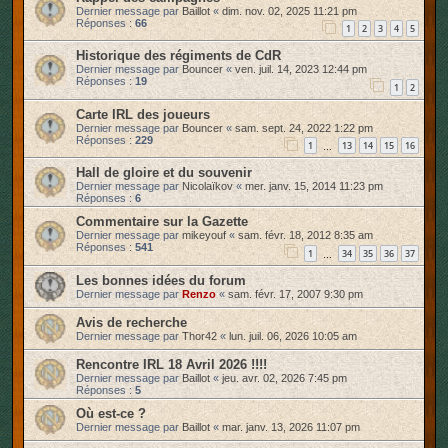
Dernier message par
Baillot
«
dim. nov. 02, 2025 11:21 pm
r
Réponses :
66
1
2
3
4
5
Historique des régiments de CdR
Dernier message par
Bouncer
«
ven. juil. 14, 2023 12:44 pm
Réponses :
19
1
2
Carte IRL des joueurs
Dernier message par
Bouncer
«
sam. sept. 24, 2022 1:22 pm
Réponses :
229
1
13
14
15
16
…
Hall de gloire et du souvenir
Dernier message par
Nicolaïkov
«
mer. janv. 15, 2014 11:23 pm
Réponses :
6
Commentaire sur la Gazette
Dernier message par
mikeyouf
«
sam. févr. 18, 2012 8:35 am
Réponses :
541
1
34
35
36
37
…
Les bonnes idées du forum
Dernier message par
Renzo
«
sam. févr. 17, 2007 9:30 pm
Avis de recherche
Dernier message par
Thor42
«
lun. juil. 06, 2026 10:05 am
Rencontre IRL 18 Avril 2026 !!!!
Dernier message par
Baillot
«
jeu. avr. 02, 2026 7:45 pm
Réponses :
5
Où est-ce ?
Dernier message par
Baillot
«
mar. janv. 13, 2026 11:07 pm