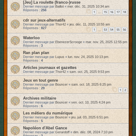
[Jeu] La roulette (franco-)russe
Dernier message par
Baillot
«
mer. déc. 31, 2025 10:34 am
Réponses :
256
1
15
16
17
18
…
cdr sur jeux-alternatifs
Dernier message par
Thor42
«
jeu. déc. 11, 2025 10:55 am
Réponses :
827
1
53
54
55
56
…
Waterloo
Dernier message par
EbenezerScrooge
«
mar. nov. 25, 2025 12:55 pm
Réponses :
3
Ran plan plan
Dernier message par
Lupus
«
lun. nov. 24, 2025 10:13 pm
Réponses :
4
Articles journaux et gazettes
Dernier message par
Thor42
«
sam. oct. 25, 2025 9:53 pm
Jeux en tout genre
Dernier message par
Bouncer
«
sam. oct. 18, 2025 6:25 pm
Réponses :
29
1
2
Archives militaire
Dernier message par
Bouncer
«
ven. oct. 10, 2025 4:24 pm
Réponses :
6
Les métiers du numérique
Dernier message par
Bouncer
«
jeu. juil. 03, 2025 6:51 pm
Réponses :
5
Napoléon d'Abel Gance
Dernier message par
Gerardoff
«
dim. déc. 08, 2024 7:10 pm
Réponses :
3