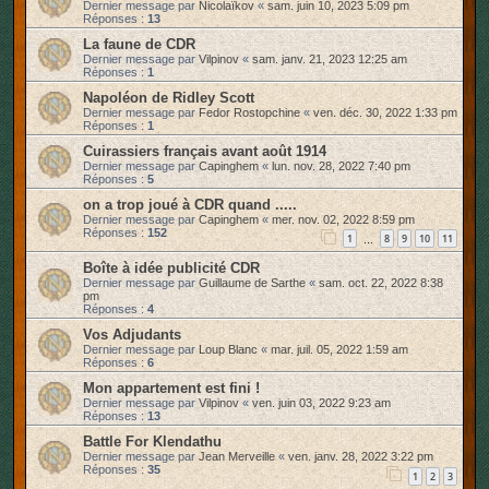
Dernier message par
Nicolaïkov
«
sam. juin 10, 2023 5:09 pm
Réponses :
13
La faune de CDR
Dernier message par
Vilpinov
«
sam. janv. 21, 2023 12:25 am
Réponses :
1
Napoléon de Ridley Scott
Dernier message par
Fedor Rostopchine
«
ven. déc. 30, 2022 1:33 pm
Réponses :
1
Cuirassiers français avant août 1914
Dernier message par
Capinghem
«
lun. nov. 28, 2022 7:40 pm
Réponses :
5
on a trop joué à CDR quand .....
Dernier message par
Capinghem
«
mer. nov. 02, 2022 8:59 pm
Réponses :
152
1
8
9
10
11
…
Boîte à idée publicité CDR
Dernier message par
Guillaume de Sarthe
«
sam. oct. 22, 2022 8:38
pm
Réponses :
4
Vos Adjudants
Dernier message par
Loup Blanc
«
mar. juil. 05, 2022 1:59 am
Réponses :
6
Mon appartement est fini !
Dernier message par
Vilpinov
«
ven. juin 03, 2022 9:23 am
Réponses :
13
Battle For Klendathu
Dernier message par
Jean Merveille
«
ven. janv. 28, 2022 3:22 pm
Réponses :
35
1
2
3