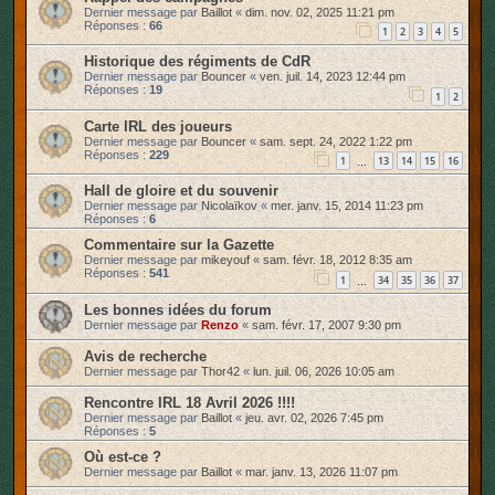
Dernier message par
Baillot
«
dim. nov. 02, 2025 11:21 pm
r
Réponses :
66
1
2
3
4
5
Historique des régiments de CdR
Dernier message par
Bouncer
«
ven. juil. 14, 2023 12:44 pm
Réponses :
19
1
2
Carte IRL des joueurs
Dernier message par
Bouncer
«
sam. sept. 24, 2022 1:22 pm
Réponses :
229
1
13
14
15
16
…
Hall de gloire et du souvenir
Dernier message par
Nicolaïkov
«
mer. janv. 15, 2014 11:23 pm
Réponses :
6
Commentaire sur la Gazette
Dernier message par
mikeyouf
«
sam. févr. 18, 2012 8:35 am
Réponses :
541
1
34
35
36
37
…
Les bonnes idées du forum
Dernier message par
Renzo
«
sam. févr. 17, 2007 9:30 pm
Avis de recherche
Dernier message par
Thor42
«
lun. juil. 06, 2026 10:05 am
Rencontre IRL 18 Avril 2026 !!!!
Dernier message par
Baillot
«
jeu. avr. 02, 2026 7:45 pm
Réponses :
5
Où est-ce ?
Dernier message par
Baillot
«
mar. janv. 13, 2026 11:07 pm