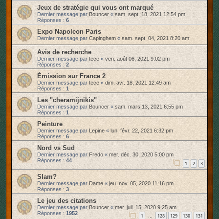
Jeux de stratégie qui vous ont marqué
Dernier message par
Bouncer
«
sam. sept. 18, 2021 12:54 pm
Réponses :
6
Expo Napoleon Paris
Dernier message par
Capinghem
«
sam. sept. 04, 2021 8:20 am
Avis de recherche
Dernier message par
tece
«
ven. août 06, 2021 9:02 pm
Réponses :
2
Émission sur France 2
Dernier message par
tece
«
dim. avr. 18, 2021 12:49 am
Réponses :
1
Les "cheramijnikis"
Dernier message par
Bouncer
«
sam. mars 13, 2021 6:55 pm
Réponses :
1
Peinture
Dernier message par
Lepine
«
lun. févr. 22, 2021 6:32 pm
Réponses :
6
Nord vs Sud
Dernier message par
Fredo
«
mer. déc. 30, 2020 5:00 pm
Réponses :
44
1
2
3
Slam?
Dernier message par
Dame
«
jeu. nov. 05, 2020 11:16 pm
Réponses :
3
Le jeu des citations
Dernier message par
Bouncer
«
mer. juil. 15, 2020 9:25 am
Réponses :
1952
1
128
129
130
131
…