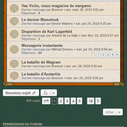
Vae Victis, vieux magazine de wargame
Dernier message par
Bouncer
«
jeu. sept. 26, 2019 3:01 pm
Réponses :
4
Le dernier Mamelouk
Dernier message par
Nestor Makhno
«
lun. juin 24, 2019 9:35 am
Disparition de Karl Lagerfeld
Dernier message par
Antoine de La Salle
«
mar. févr. 19, 2019 6:27 pm
Réponses :
1
Messagerie instantanée
Dernier message par
Mikhaïl Dremov
«
mer. juil. 04, 2018 8:58 am
Réponses :
64
1
2
3
4
5
La bataille de Wagram
Dernier message par
Bouncer
«
jeu. avr. 26, 2018 9:20 am
La bataille d'Austerlitz
Dernier message par
Bouncer
«
mar. avr. 24, 2018 3:05 pm
Nouveau sujet
Page
1
sur
18
1
2
3
4
5
18
Suivant
858 sujets
…
Aller
PERMISSIONS DU FORUM