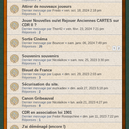
Attirer de nouveaux joueurs
Dernier message par
Fredo
«
ven. oct. 18, 2024 2:18 pm
Réponses :
1
Jouer Nouvelles ou/et Rejouer Anciennes CARTES sur
CDR II ?
Dernier message par
Thor42
«
ven. févr. 23, 2024 7:21 pm
Réponses :
2
Sortie Cinéma
Dernier message par
Bouncer
«
sam. janv. 06, 2024 7:49 pm
Réponses :
26
1
2
Souvenirs souvenirs
Dernier message par
Nicolaïkov
«
sam. nov. 25, 2023 3:30 pm
Réponses :
1
Bleuet de France
Dernier message par
Lupus
«
dim. oct. 29, 2023 2:03 am
Réponses :
3
Sécurisation du site.
Dernier message par
euzkadiev
«
dim. août 27, 2023 5:18 pm
Réponses :
2
Canon Gribeauval
Dernier message par
Nicolaïkov
«
lun. août 21, 2023 4:27 pm
Réponses :
8
CDR en association loi 1901
Dernier message par
Fedor Rostopchine
«
dim. juin 11, 2023 7:22 pm
Réponses :
1
J'ai déménagé (encore !)