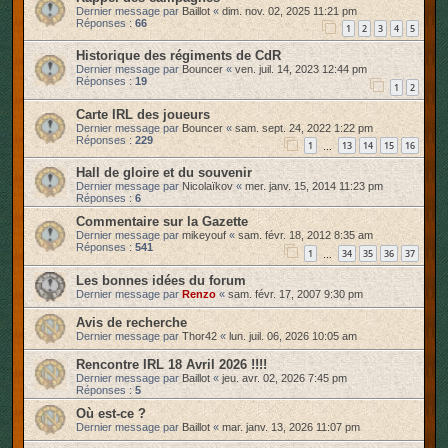
Dernier message par
Baillot
«
dim. nov. 02, 2025 11:21 pm
r
Réponses :
66
1
2
3
4
5
Historique des régiments de CdR
Dernier message par
Bouncer
«
ven. juil. 14, 2023 12:44 pm
Réponses :
19
1
2
Carte IRL des joueurs
Dernier message par
Bouncer
«
sam. sept. 24, 2022 1:22 pm
Réponses :
229
1
13
14
15
16
…
Hall de gloire et du souvenir
Dernier message par
Nicolaïkov
«
mer. janv. 15, 2014 11:23 pm
Réponses :
6
Commentaire sur la Gazette
Dernier message par
mikeyouf
«
sam. févr. 18, 2012 8:35 am
Réponses :
541
1
34
35
36
37
…
Les bonnes idées du forum
Dernier message par
Renzo
«
sam. févr. 17, 2007 9:30 pm
Avis de recherche
Dernier message par
Thor42
«
lun. juil. 06, 2026 10:05 am
Rencontre IRL 18 Avril 2026 !!!!
Dernier message par
Baillot
«
jeu. avr. 02, 2026 7:45 pm
Réponses :
5
Où est-ce ?
Dernier message par
Baillot
«
mar. janv. 13, 2026 11:07 pm