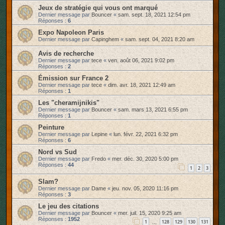
Jeux de stratégie qui vous ont marqué
Dernier message par
Bouncer
«
sam. sept. 18, 2021 12:54 pm
Réponses :
6
Expo Napoleon Paris
Dernier message par
Capinghem
«
sam. sept. 04, 2021 8:20 am
Avis de recherche
Dernier message par
tece
«
ven. août 06, 2021 9:02 pm
Réponses :
2
Émission sur France 2
Dernier message par
tece
«
dim. avr. 18, 2021 12:49 am
Réponses :
1
Les "cheramijnikis"
Dernier message par
Bouncer
«
sam. mars 13, 2021 6:55 pm
Réponses :
1
Peinture
Dernier message par
Lepine
«
lun. févr. 22, 2021 6:32 pm
Réponses :
6
Nord vs Sud
Dernier message par
Fredo
«
mer. déc. 30, 2020 5:00 pm
Réponses :
44
1
2
3
Slam?
Dernier message par
Dame
«
jeu. nov. 05, 2020 11:16 pm
Réponses :
3
Le jeu des citations
Dernier message par
Bouncer
«
mer. juil. 15, 2020 9:25 am
Réponses :
1952
1
128
129
130
131
…