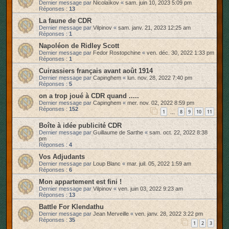
Dernier message par
Nicolaïkov
«
sam. juin 10, 2023 5:09 pm
Réponses :
13
La faune de CDR
Dernier message par
Vilpinov
«
sam. janv. 21, 2023 12:25 am
Réponses :
1
Napoléon de Ridley Scott
Dernier message par
Fedor Rostopchine
«
ven. déc. 30, 2022 1:33 pm
Réponses :
1
Cuirassiers français avant août 1914
Dernier message par
Capinghem
«
lun. nov. 28, 2022 7:40 pm
Réponses :
5
on a trop joué à CDR quand .....
Dernier message par
Capinghem
«
mer. nov. 02, 2022 8:59 pm
Réponses :
152
1
8
9
10
11
…
Boîte à idée publicité CDR
Dernier message par
Guillaume de Sarthe
«
sam. oct. 22, 2022 8:38
pm
Réponses :
4
Vos Adjudants
Dernier message par
Loup Blanc
«
mar. juil. 05, 2022 1:59 am
Réponses :
6
Mon appartement est fini !
Dernier message par
Vilpinov
«
ven. juin 03, 2022 9:23 am
Réponses :
13
Battle For Klendathu
Dernier message par
Jean Merveille
«
ven. janv. 28, 2022 3:22 pm
Réponses :
35
1
2
3