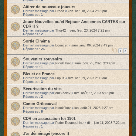
Attirer de nouveaux joueurs
Dernier message par
Fredo
«
ven. oct. 18, 2024 2:18 pm
Réponses :
1
Jouer Nouvelles ou/et Rejouer Anciennes CARTES sur
CDR II ?
Dernier message par
Thor42
«
ven. févr. 23, 2024 7:21 pm
Réponses :
2
Sortie Cinéma
Dernier message par
Bouncer
«
sam. janv. 06, 2024 7:49 pm
Réponses :
26
1
2
Souvenirs souvenirs
Dernier message par
Nicolaïkov
«
sam. nov. 25, 2023 3:30 pm
Réponses :
1
Bleuet de France
Dernier message par
Lupus
«
dim. oct. 29, 2023 2:03 am
Réponses :
3
Sécurisation du site.
Dernier message par
euzkadiev
«
dim. août 27, 2023 5:18 pm
Réponses :
2
Canon Gribeauval
Dernier message par
Nicolaïkov
«
lun. août 21, 2023 4:27 pm
Réponses :
8
CDR en association loi 1901
Dernier message par
Fedor Rostopchine
«
dim. juin 11, 2023 7:22 pm
Réponses :
1
J'ai déménagé (encore !)