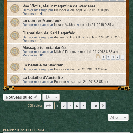
Vae Victis, vieux magazine de wargame
Dernier message par
Bouncer
«
jeu. sept. 26, 2019 3:01 pm
Réponses :
4
Le dernier Mamelouk
Dernier message par
Nestor Makhno
«
lun. juin 24, 2019 9:35 am
Disparition de Karl Lagerfeld
Dernier message par
Antoine de La Salle
«
mar. févr. 19, 2019 6:27 pm
Réponses :
1
Messagerie instantanée
Dernier message par
Mikhaïl Dremov
«
mer. juil. 04, 2018 8:58 am
Réponses :
64
1
2
3
4
5
La bataille de Wagram
Dernier message par
Bouncer
«
jeu. avr. 26, 2018 9:20 am
La bataille d'Austerlitz
Dernier message par
Bouncer
«
mar. avr. 24, 2018 3:05 pm
Nouveau sujet
Page
1
sur
18
1
2
3
4
5
18
Suivant
858 sujets
…
Aller
PERMISSIONS DU FORUM