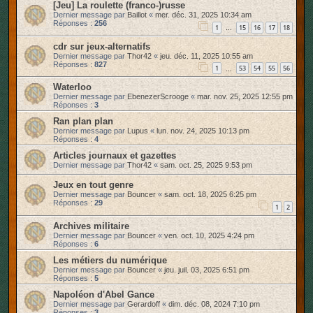
[Jeu] La roulette (franco-)russe
Dernier message par
Baillot
«
mer. déc. 31, 2025 10:34 am
Réponses :
256
1
15
16
17
18
…
cdr sur jeux-alternatifs
Dernier message par
Thor42
«
jeu. déc. 11, 2025 10:55 am
Réponses :
827
1
53
54
55
56
…
Waterloo
Dernier message par
EbenezerScrooge
«
mar. nov. 25, 2025 12:55 pm
Réponses :
3
Ran plan plan
Dernier message par
Lupus
«
lun. nov. 24, 2025 10:13 pm
Réponses :
4
Articles journaux et gazettes
Dernier message par
Thor42
«
sam. oct. 25, 2025 9:53 pm
Jeux en tout genre
Dernier message par
Bouncer
«
sam. oct. 18, 2025 6:25 pm
Réponses :
29
1
2
Archives militaire
Dernier message par
Bouncer
«
ven. oct. 10, 2025 4:24 pm
Réponses :
6
Les métiers du numérique
Dernier message par
Bouncer
«
jeu. juil. 03, 2025 6:51 pm
Réponses :
5
Napoléon d'Abel Gance
Dernier message par
Gerardoff
«
dim. déc. 08, 2024 7:10 pm
Réponses :
3