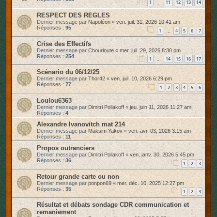
1
11
12
13
14
…
RESPECT DES REGLES
Dernier message par
Napoléon
«
ven. juil. 31, 2026 10:41 am
Réponses :
95
1
4
5
6
7
…
Crise des Effectifs
Dernier message par
Chourloute
«
mer. juil. 29, 2026 8:30 pm
Réponses :
254
1
14
15
16
17
…
Scénario du 06/12/25
Dernier message par
Thor42
«
ven. juil. 10, 2026 6:29 pm
Réponses :
77
1
2
3
4
5
6
Loulou6363
Dernier message par
Dimitri Poliakoff
«
jeu. juin 11, 2026 11:27 am
Réponses :
4
Alexandre Ivanovitch mat 214
Dernier message par
Maksim Yakov
«
ven. avr. 03, 2026 3:15 am
Réponses :
11
Propos outranciers
Dernier message par
Dimitri Poliakoff
«
ven. janv. 30, 2026 5:45 pm
Réponses :
36
1
2
3
Retour grande carte ou non
Dernier message par
ponpon69
«
mer. déc. 10, 2025 12:27 pm
Réponses :
35
1
2
3
Résultat et débats sondage CDR communication et
remaniement