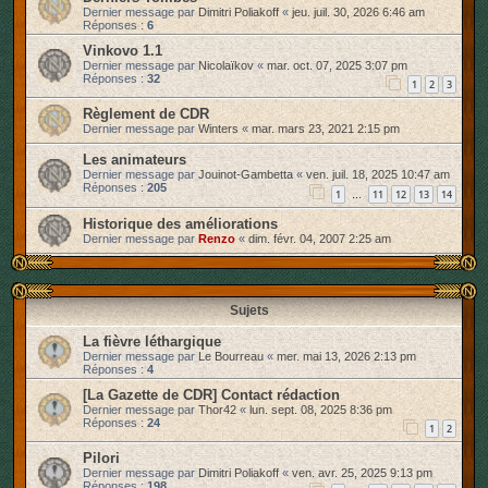
Dernier message par
Dimitri Poliakoff
«
jeu. juil. 30, 2026 6:46 am
r
Réponses :
6
Vinkovo 1.1
Dernier message par
Nicolaïkov
«
mar. oct. 07, 2025 3:07 pm
Réponses :
32
1
2
3
Règlement de CDR
Dernier message par
Winters
«
mar. mars 23, 2021 2:15 pm
Les animateurs
Dernier message par
Jouinot-Gambetta
«
ven. juil. 18, 2025 10:47 am
Réponses :
205
1
11
12
13
14
…
Historique des améliorations
Dernier message par
Renzo
«
dim. févr. 04, 2007 2:25 am
Sujets
La fièvre léthargique
Dernier message par
Le Bourreau
«
mer. mai 13, 2026 2:13 pm
Réponses :
4
[La Gazette de CDR] Contact rédaction
Dernier message par
Thor42
«
lun. sept. 08, 2025 8:36 pm
Réponses :
24
1
2
Pilori
Dernier message par
Dimitri Poliakoff
«
ven. avr. 25, 2025 9:13 pm
Réponses :
198