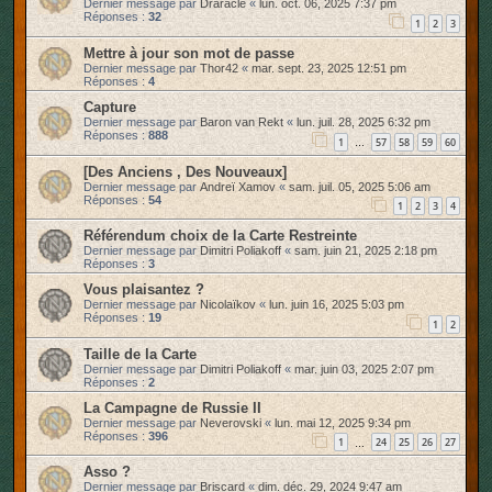
Dernier message par
Draracle
«
lun. oct. 06, 2025 7:37 pm
Réponses :
32
1
2
3
Mettre à jour son mot de passe
Dernier message par
Thor42
«
mar. sept. 23, 2025 12:51 pm
Réponses :
4
Capture
Dernier message par
Baron van Rekt
«
lun. juil. 28, 2025 6:32 pm
Réponses :
888
1
57
58
59
60
…
[Des Anciens , Des Nouveaux]
Dernier message par
Andreï Xamov
«
sam. juil. 05, 2025 5:06 am
Réponses :
54
1
2
3
4
Référendum choix de la Carte Restreinte
Dernier message par
Dimitri Poliakoff
«
sam. juin 21, 2025 2:18 pm
Réponses :
3
Vous plaisantez ?
Dernier message par
Nicolaïkov
«
lun. juin 16, 2025 5:03 pm
Réponses :
19
1
2
Taille de la Carte
Dernier message par
Dimitri Poliakoff
«
mar. juin 03, 2025 2:07 pm
Réponses :
2
La Campagne de Russie II
Dernier message par
Neverovski
«
lun. mai 12, 2025 9:34 pm
Réponses :
396
1
24
25
26
27
…
Asso ?
Dernier message par
Briscard
«
dim. déc. 29, 2024 9:47 am