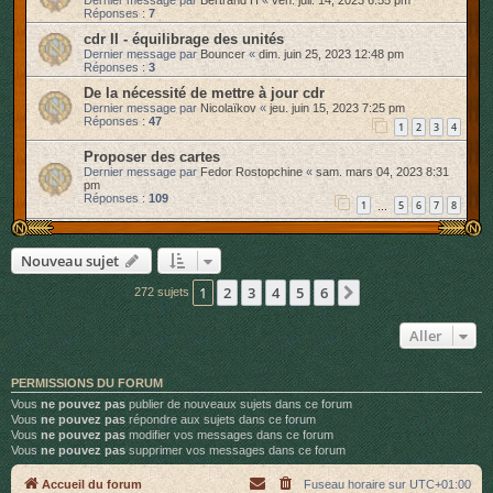
Réponses :
7
cdr II - équilibrage des unités
Dernier message par
Bouncer
«
dim. juin 25, 2023 12:48 pm
Réponses :
3
De la nécessité de mettre à jour cdr
Dernier message par
Nicolaïkov
«
jeu. juin 15, 2023 7:25 pm
Réponses :
47
1
2
3
4
Proposer des cartes
Dernier message par
Fedor Rostopchine
«
sam. mars 04, 2023 8:31
pm
Réponses :
109
1
5
6
7
8
…
Nouveau sujet
1
2
3
4
5
6
Suivant
272 sujets
Aller
PERMISSIONS DU FORUM
Vous
ne pouvez pas
publier de nouveaux sujets dans ce forum
Vous
ne pouvez pas
répondre aux sujets dans ce forum
Vous
ne pouvez pas
modifier vos messages dans ce forum
Vous
ne pouvez pas
supprimer vos messages dans ce forum
Accueil du forum
Fuseau horaire sur
UTC+01:00