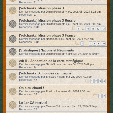
Réponses :
2
[Volchanka] Mission phase 3
Dernier message par
Dimitri Poliakoff
«
jeu. sept. 05, 2024 6:16 pm
Réponses :
1
[Volchanka] Mission phase 3 Russie
Dernier message par
Dimitri Poliakoff
«
jeu. sept. 05, 2024 5:06 pm
Réponses :
190
1
10
11
12
13
…
[Volchanka] Mission phase 3 France
Dernier message par
Napoléon
«
jeu. sept. 05, 2024 4:37 pm
Réponses :
140
1
7
8
9
10
…
[Statistiques] Nations et Régiments
Dernier message par
Dimitri Poliakoff
«
dim. juil. 07, 2024 5:40 pm
cdr II - Annotation de la carte stratégique
Dernier message par
Nicolaïkov
«
mar. juin 04, 2024 5:49 pm
Réponses :
9
[Volchanka] Annonces campagne
Dernier message par
Briscard
«
sam. mai 25, 2024 7:03 pm
Réponses :
47
1
2
3
4
On a eu chaud !
Dernier message par
Fredo
«
lun. mars 04, 2024 7:30 pm
Réponses :
15
1
2
Le 1er CA recrute!
Dernier message par
Maksim Yakov
«
lun. févr. 19, 2024 3:24 pm
Réponses :
13