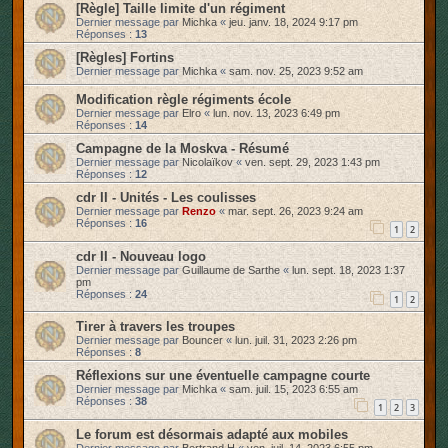
[Règle] Taille limite d'un régiment
Dernier message par
Michka
«
jeu. janv. 18, 2024 9:17 pm
Réponses :
13
[Règles] Fortins
Dernier message par
Michka
«
sam. nov. 25, 2023 9:52 am
Modification règle régiments école
Dernier message par
Elro
«
lun. nov. 13, 2023 6:49 pm
Réponses :
14
Campagne de la Moskva - Résumé
Dernier message par
Nicolaïkov
«
ven. sept. 29, 2023 1:43 pm
Réponses :
12
cdr II - Unités - Les coulisses
Dernier message par
Renzo
«
mar. sept. 26, 2023 9:24 am
Réponses :
16
1
2
cdr II - Nouveau logo
Dernier message par
Guillaume de Sarthe
«
lun. sept. 18, 2023 1:37
pm
Réponses :
24
1
2
Tirer à travers les troupes
Dernier message par
Bouncer
«
lun. juil. 31, 2023 2:26 pm
Réponses :
8
Réflexions sur une éventuelle campagne courte
Dernier message par
Michka
«
sam. juil. 15, 2023 6:55 am
Réponses :
38
1
2
3
Le forum est désormais adapté aux mobiles
Dernier message par
Bertrand H
«
ven. juil. 14, 2023 6:55 pm