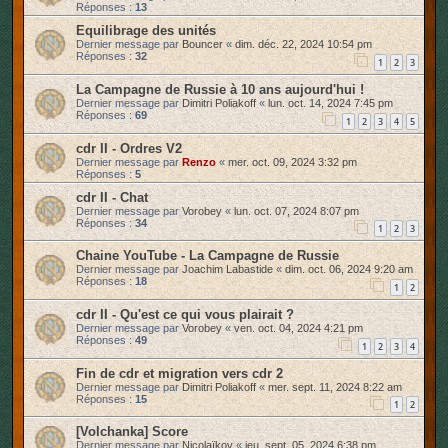
Réponses :
13
Equilibrage des unités
Dernier message par
Bouncer
«
dim. déc. 22, 2024 10:54 pm
Réponses :
32
1
2
3
La Campagne de Russie à 10 ans aujourd'hui !
Dernier message par
Dimitri Poliakoff
«
lun. oct. 14, 2024 7:45 pm
Réponses :
69
1
2
3
4
5
cdr II - Ordres V2
Dernier message par
Renzo
«
mer. oct. 09, 2024 3:32 pm
Réponses :
5
cdr II - Chat
Dernier message par
Vorobey
«
lun. oct. 07, 2024 8:07 pm
Réponses :
34
1
2
3
Chaine YouTube - La Campagne de Russie
Dernier message par
Joachim Labastide
«
dim. oct. 06, 2024 9:20 am
Réponses :
18
1
2
cdr II - Qu'est ce qui vous plairait ?
Dernier message par
Vorobey
«
ven. oct. 04, 2024 4:21 pm
Réponses :
49
1
2
3
4
Fin de cdr et migration vers cdr 2
Dernier message par
Dimitri Poliakoff
«
mer. sept. 11, 2024 8:22 am
Réponses :
15
1
2
[Volchanka] Score
Dernier message par
Nicolaïkov
«
jeu. sept. 05, 2024 6:38 pm