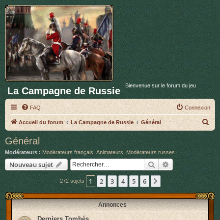
Bienvenue sur le forum du jeu
La Campagne de Russie
FAQ
Connexion
R
Accueil du forum
La Campagne de Russie
Général
e
Général
c
Modérateurs :
Modérateurs français
,
Animateurs
,
Modérateurs russes
h
Rechercher
Recherche avan
Nouveau sujet
e
1
2
3
4
5
6
Suivant
272 sujets
r
c
Annonces
h
e
Derniers Tombés