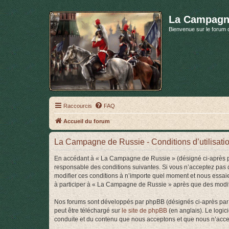
La Campagn
Bienvenue sur le forum 
Raccourcis
FAQ
Accueil du forum
La Campagne de Russie - Conditions d’utilisati
En accédant à « La Campagne de Russie » (désigné ci-après pa
responsable des conditions suivantes. Si vous n’acceptez pas 
modifier ces conditions à n’importe quel moment et nous essaie
à participer à « La Campagne de Russie » après que des modific
Nos forums sont développés par phpBB (désignés ci-après par «
peut être téléchargé sur
le site de phpBB
(en anglais). Le logic
conduite et du contenu que nous acceptons et que nous n’acce