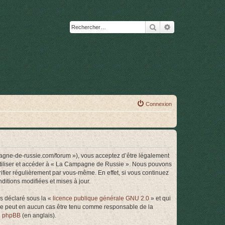
Rechercher
Recherche avanc
Connexion
agne-de-russie.com/forum »), vous acceptez d’être légalement
 utiliser et accéder à « La Campagne de Russie ». Nous pouvons
ifier régulièrement par vous-même. En effet, si vous continuez
itions modifiées et mises à jour.
ns déclaré sous la «
licence publique générale GNU 2.0
» et qui
ed ne peut en aucun cas être tenu comme responsable de la
de phpBB
(en anglais).