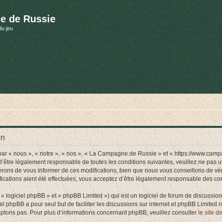
e de Russie
du jeu
on
r « nous », « notre », « nos », « La Campagne de Russie » et « https://www.camp
d’être légalement responsable de toutes les conditions suivantes, veuillez ne pas
rons de vous informer de ces modifications, bien que nous vous conseillons de vér
ations aient été effectuées, vous acceptez d’être légalement responsable des cond
 logiciel phpBB » et « phpBB Limited ») qui est un logiciel de forum de discussio
iel phpBB a pour seul but de faciliter les discussions sur internet et phpBB Limit
ptons pas. Pour plus d’informations concernant phpBB, veuillez consulter
le site 