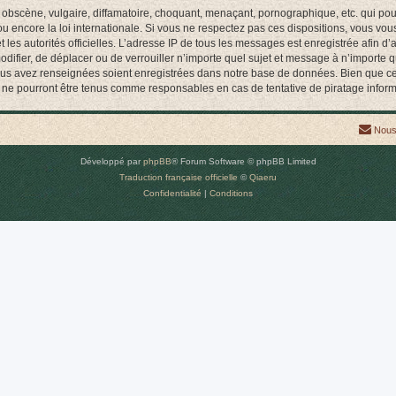
obscène, vulgaire, diffamatoire, choquant, menaçant, pornographique, etc. qui pourr
encore la loi internationale. Si vous ne respectez pas ces dispositions, vous vou
 et les autorités officielles. L’adresse IP de tous les messages est enregistrée afin 
difier, de déplacer ou de verrouiller n’importe quel sujet et message à n’importe 
vous avez renseignées soient enregistrées dans notre base de données. Bien que ces
ne pourront être tenus comme responsables en cas de tentative de piratage infor
Nous
Développé par
phpBB
® Forum Software © phpBB Limited
Traduction française officielle
©
Qiaeru
Confidentialité
|
Conditions