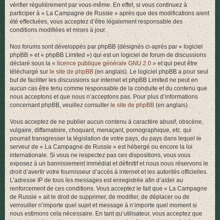
vérifier régulièrement par vous-même. En effet, si vous continuez à
r
participer à « La Campagne de Russie » après que des modifications aient
été effectuées, vous acceptez d’être légalement responsable des
conditions modifiées et mises à jour.
Nos forums sont développés par phpBB (désignés ci-après par « logiciel
phpBB » et « phpBB Limited ») qui est un logiciel de forum de discussions
déclaré sous la «
licence publique générale GNU 2.0
» et qui peut être
téléchargé sur
le site de phpBB
(en anglais). Le logiciel phpBB a pour seul
but de faciliter les discussions sur internet et phpBB Limited ne peut en
aucun cas être tenu comme responsable de la conduite et du contenu que
nous acceptons et que nous n’acceptons pas. Pour plus d’informations
concernant phpBB, veuillez consulter
le site de phpBB
(en anglais).
Vous acceptez de ne publier aucun contenu à caractère abusif, obscène,
vulgaire, diffamatoire, choquant, menaçant, pornographique, etc. qui
pourrait transgresser la législation de votre pays, du pays dans lequel le
serveur de « La Campagne de Russie » est hébergé ou encore la loi
internationale. Si vous ne respectez pas ces dispositions, vous vous
exposez à un bannissement immédiat et définitif et nous nous réservons le
droit d’avertir votre fournisseur d’accès à internet et les autorités officielles.
L’adresse IP de tous les messages est enregistrée afin d’aider au
renforcement de ces conditions. Vous acceptez le fait que « La Campagne
de Russie » ait le droit de supprimer, de modifier, de déplacer ou de
verrouiller n’importe quel sujet et message à n’importe quel moment si
nous estimons cela nécessaire. En tant qu’utilisateur, vous acceptez que