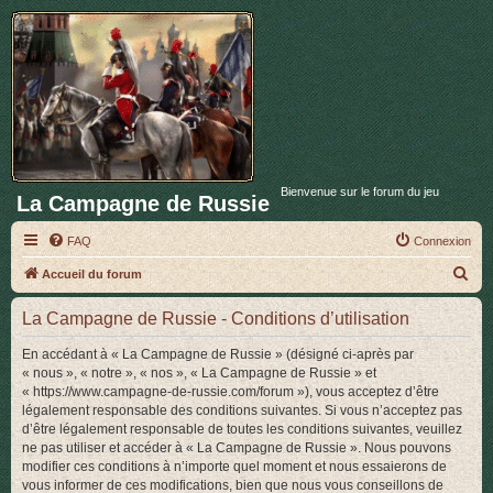
Bienvenue sur le forum du jeu
La Campagne de Russie
FAQ
Connexion
R
Accueil du forum
e
La Campagne de Russie - Conditions d’utilisation
c
h
En accédant à « La Campagne de Russie » (désigné ci-après par
« nous », « notre », « nos », « La Campagne de Russie » et
e
« https://www.campagne-de-russie.com/forum »), vous acceptez d’être
r
légalement responsable des conditions suivantes. Si vous n’acceptez pas
d’être légalement responsable de toutes les conditions suivantes, veuillez
c
ne pas utiliser et accéder à « La Campagne de Russie ». Nous pouvons
h
modifier ces conditions à n’importe quel moment et nous essaierons de
vous informer de ces modifications, bien que nous vous conseillons de
e