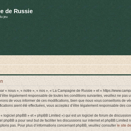
e de Russie
du jeu
on
r « nous », « notre », « nos », « La Campagne de Russie » et « https://www.camp
d’être légalement responsable de toutes les conditions suivantes, veuillez ne pas
rons de vous informer de ces modifications, bien que nous vous conseillons de vér
ations aient été effectuées, vous acceptez d’être légalement responsable des cond
 logiciel phpBB » et « phpBB Limited ») qui est un logiciel de forum de discussio
iel phpBB a pour seul but de faciliter les discussions sur internet et phpBB Limit
ptons pas. Pour plus d’informations concernant phpBB, veuillez consulter
le site 