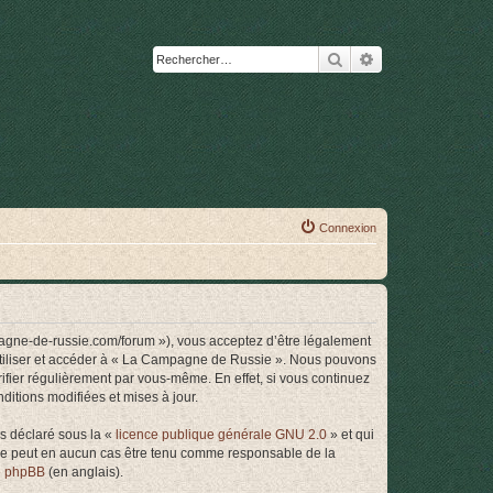
Rechercher
Recherche avanc
Connexion
agne-de-russie.com/forum »), vous acceptez d’être légalement
 utiliser et accéder à « La Campagne de Russie ». Nous pouvons
ifier régulièrement par vous-même. En effet, si vous continuez
itions modifiées et mises à jour.
ns déclaré sous la «
licence publique générale GNU 2.0
» et qui
ed ne peut en aucun cas être tenu comme responsable de la
de phpBB
(en anglais).