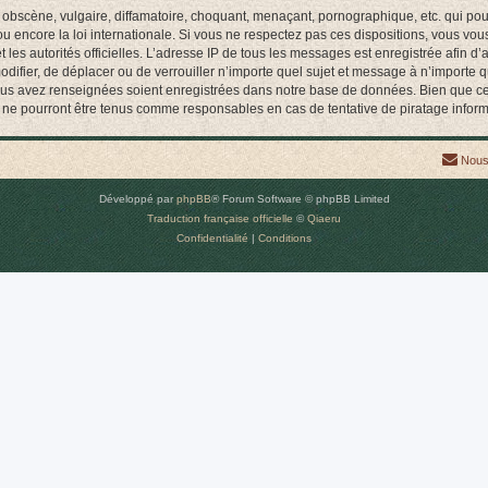
obscène, vulgaire, diffamatoire, choquant, menaçant, pornographique, etc. qui pourr
encore la loi internationale. Si vous ne respectez pas ces dispositions, vous vou
 et les autorités officielles. L’adresse IP de tous les messages est enregistrée afin 
difier, de déplacer ou de verrouiller n’importe quel sujet et message à n’importe 
vous avez renseignées soient enregistrées dans notre base de données. Bien que ces
ne pourront être tenus comme responsables en cas de tentative de piratage infor
Nous
Développé par
phpBB
® Forum Software © phpBB Limited
Traduction française officielle
©
Qiaeru
Confidentialité
|
Conditions