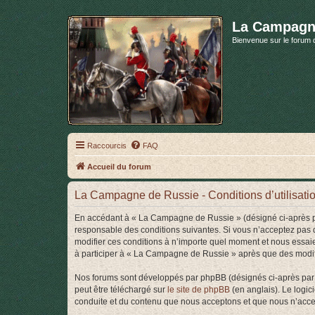
La Campagn
Bienvenue sur le forum 
Raccourcis
FAQ
Accueil du forum
La Campagne de Russie - Conditions d’utilisati
En accédant à « La Campagne de Russie » (désigné ci-après pa
responsable des conditions suivantes. Si vous n’acceptez pas 
modifier ces conditions à n’importe quel moment et nous essaie
à participer à « La Campagne de Russie » après que des modific
Nos forums sont développés par phpBB (désignés ci-après par «
peut être téléchargé sur
le site de phpBB
(en anglais). Le logic
conduite et du contenu que nous acceptons et que nous n’acce