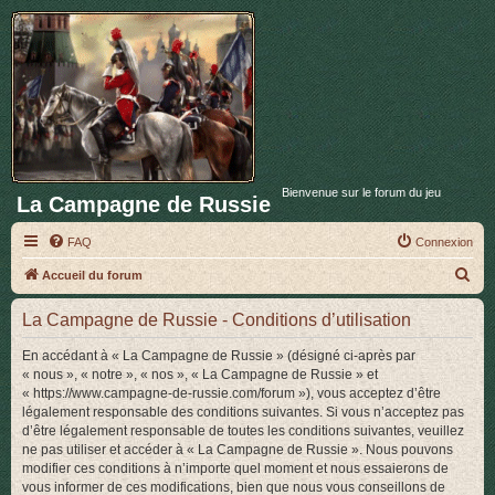
Bienvenue sur le forum du jeu
La Campagne de Russie
FAQ
Connexion
R
Accueil du forum
e
La Campagne de Russie - Conditions d’utilisation
c
h
En accédant à « La Campagne de Russie » (désigné ci-après par
« nous », « notre », « nos », « La Campagne de Russie » et
e
« https://www.campagne-de-russie.com/forum »), vous acceptez d’être
r
légalement responsable des conditions suivantes. Si vous n’acceptez pas
d’être légalement responsable de toutes les conditions suivantes, veuillez
c
ne pas utiliser et accéder à « La Campagne de Russie ». Nous pouvons
h
modifier ces conditions à n’importe quel moment et nous essaierons de
vous informer de ces modifications, bien que nous vous conseillons de
e