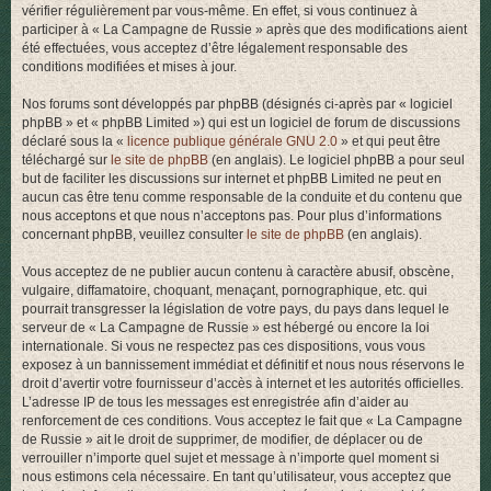
vérifier régulièrement par vous-même. En effet, si vous continuez à
r
participer à « La Campagne de Russie » après que des modifications aient
été effectuées, vous acceptez d’être légalement responsable des
conditions modifiées et mises à jour.
Nos forums sont développés par phpBB (désignés ci-après par « logiciel
phpBB » et « phpBB Limited ») qui est un logiciel de forum de discussions
déclaré sous la «
licence publique générale GNU 2.0
» et qui peut être
téléchargé sur
le site de phpBB
(en anglais). Le logiciel phpBB a pour seul
but de faciliter les discussions sur internet et phpBB Limited ne peut en
aucun cas être tenu comme responsable de la conduite et du contenu que
nous acceptons et que nous n’acceptons pas. Pour plus d’informations
concernant phpBB, veuillez consulter
le site de phpBB
(en anglais).
Vous acceptez de ne publier aucun contenu à caractère abusif, obscène,
vulgaire, diffamatoire, choquant, menaçant, pornographique, etc. qui
pourrait transgresser la législation de votre pays, du pays dans lequel le
serveur de « La Campagne de Russie » est hébergé ou encore la loi
internationale. Si vous ne respectez pas ces dispositions, vous vous
exposez à un bannissement immédiat et définitif et nous nous réservons le
droit d’avertir votre fournisseur d’accès à internet et les autorités officielles.
L’adresse IP de tous les messages est enregistrée afin d’aider au
renforcement de ces conditions. Vous acceptez le fait que « La Campagne
de Russie » ait le droit de supprimer, de modifier, de déplacer ou de
verrouiller n’importe quel sujet et message à n’importe quel moment si
nous estimons cela nécessaire. En tant qu’utilisateur, vous acceptez que