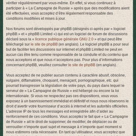
vérifier régulièrement par vous-même. En effet, si vous continuez à
r
participer à « La Campagne de Russie » après que des modifications aient
été effectuées, vous acceptez d’être légalement responsable des
conditions modifiées et mises à jour.
Nos forums sont développés par phpBB (désignés ci-après par « logiciel
phpBB » et « phpBB Limited ») qui est un logiciel de forum de discussions
déclaré sous la «
licence publique générale GNU 2.0
» et qui peut être
téléchargé sur
le site de phpBB
(en anglais). Le logiciel phpBB a pour seul
but de faciliter les discussions sur internet et phpBB Limited ne peut en
aucun cas être tenu comme responsable de la conduite et du contenu que
nous acceptons et que nous n’acceptons pas. Pour plus d’informations
concernant phpBB, veuillez consulter
le site de phpBB
(en anglais).
Vous acceptez de ne publier aucun contenu à caractère abusif, obscène,
vulgaire, diffamatoire, choquant, menaçant, pornographique, etc. qui
pourrait transgresser la législation de votre pays, du pays dans lequel le
serveur de « La Campagne de Russie » est hébergé ou encore la loi
internationale. Si vous ne respectez pas ces dispositions, vous vous
exposez à un bannissement immédiat et définitif et nous nous réservons le
droit d’avertir votre fournisseur d’accès à internet et les autorités officielles.
L’adresse IP de tous les messages est enregistrée afin d’aider au
renforcement de ces conditions. Vous acceptez le fait que « La Campagne
de Russie » ait le droit de supprimer, de modifier, de déplacer ou de
verrouiller n’importe quel sujet et message à n’importe quel moment si
nous estimons cela nécessaire. En tant qu’utilisateur, vous acceptez que