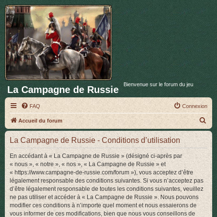
Bienvenue sur le forum du jeu
La Campagne de Russie
FAQ
Connexion
R
Accueil du forum
e
La Campagne de Russie - Conditions d’utilisation
c
h
En accédant à « La Campagne de Russie » (désigné ci-après par
« nous », « notre », « nos », « La Campagne de Russie » et
e
« https://www.campagne-de-russie.com/forum »), vous acceptez d’être
r
légalement responsable des conditions suivantes. Si vous n’acceptez pas
d’être légalement responsable de toutes les conditions suivantes, veuillez
c
ne pas utiliser et accéder à « La Campagne de Russie ». Nous pouvons
h
modifier ces conditions à n’importe quel moment et nous essaierons de
vous informer de ces modifications, bien que nous vous conseillons de
e