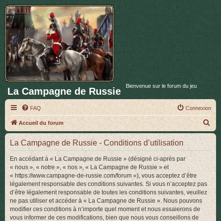
Bienvenue sur le forum du jeu
La Campagne de Russie
FAQ
Connexion
R
Accueil du forum
e
La Campagne de Russie - Conditions d’utilisation
c
h
En accédant à « La Campagne de Russie » (désigné ci-après par
« nous », « notre », « nos », « La Campagne de Russie » et
e
« https://www.campagne-de-russie.com/forum »), vous acceptez d’être
r
légalement responsable des conditions suivantes. Si vous n’acceptez pas
d’être légalement responsable de toutes les conditions suivantes, veuillez
c
ne pas utiliser et accéder à « La Campagne de Russie ». Nous pouvons
h
modifier ces conditions à n’importe quel moment et nous essaierons de
vous informer de ces modifications, bien que nous vous conseillons de
e