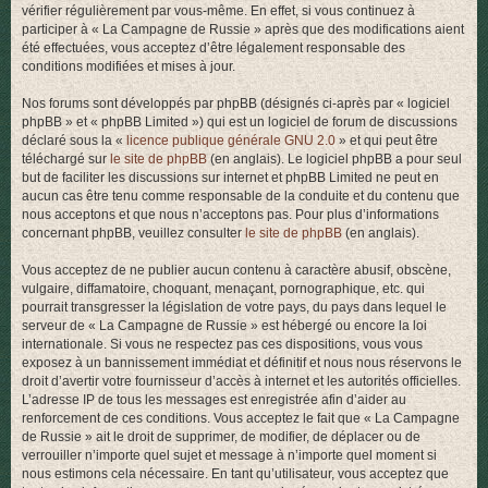
vérifier régulièrement par vous-même. En effet, si vous continuez à
r
participer à « La Campagne de Russie » après que des modifications aient
été effectuées, vous acceptez d’être légalement responsable des
conditions modifiées et mises à jour.
Nos forums sont développés par phpBB (désignés ci-après par « logiciel
phpBB » et « phpBB Limited ») qui est un logiciel de forum de discussions
déclaré sous la «
licence publique générale GNU 2.0
» et qui peut être
téléchargé sur
le site de phpBB
(en anglais). Le logiciel phpBB a pour seul
but de faciliter les discussions sur internet et phpBB Limited ne peut en
aucun cas être tenu comme responsable de la conduite et du contenu que
nous acceptons et que nous n’acceptons pas. Pour plus d’informations
concernant phpBB, veuillez consulter
le site de phpBB
(en anglais).
Vous acceptez de ne publier aucun contenu à caractère abusif, obscène,
vulgaire, diffamatoire, choquant, menaçant, pornographique, etc. qui
pourrait transgresser la législation de votre pays, du pays dans lequel le
serveur de « La Campagne de Russie » est hébergé ou encore la loi
internationale. Si vous ne respectez pas ces dispositions, vous vous
exposez à un bannissement immédiat et définitif et nous nous réservons le
droit d’avertir votre fournisseur d’accès à internet et les autorités officielles.
L’adresse IP de tous les messages est enregistrée afin d’aider au
renforcement de ces conditions. Vous acceptez le fait que « La Campagne
de Russie » ait le droit de supprimer, de modifier, de déplacer ou de
verrouiller n’importe quel sujet et message à n’importe quel moment si
nous estimons cela nécessaire. En tant qu’utilisateur, vous acceptez que