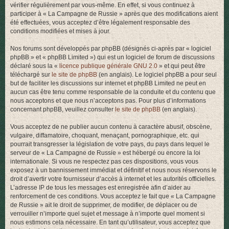
vérifier régulièrement par vous-même. En effet, si vous continuez à
r
participer à « La Campagne de Russie » après que des modifications aient
été effectuées, vous acceptez d’être légalement responsable des
conditions modifiées et mises à jour.
Nos forums sont développés par phpBB (désignés ci-après par « logiciel
phpBB » et « phpBB Limited ») qui est un logiciel de forum de discussions
déclaré sous la «
licence publique générale GNU 2.0
» et qui peut être
téléchargé sur
le site de phpBB
(en anglais). Le logiciel phpBB a pour seul
but de faciliter les discussions sur internet et phpBB Limited ne peut en
aucun cas être tenu comme responsable de la conduite et du contenu que
nous acceptons et que nous n’acceptons pas. Pour plus d’informations
concernant phpBB, veuillez consulter
le site de phpBB
(en anglais).
Vous acceptez de ne publier aucun contenu à caractère abusif, obscène,
vulgaire, diffamatoire, choquant, menaçant, pornographique, etc. qui
pourrait transgresser la législation de votre pays, du pays dans lequel le
serveur de « La Campagne de Russie » est hébergé ou encore la loi
internationale. Si vous ne respectez pas ces dispositions, vous vous
exposez à un bannissement immédiat et définitif et nous nous réservons le
droit d’avertir votre fournisseur d’accès à internet et les autorités officielles.
L’adresse IP de tous les messages est enregistrée afin d’aider au
renforcement de ces conditions. Vous acceptez le fait que « La Campagne
de Russie » ait le droit de supprimer, de modifier, de déplacer ou de
verrouiller n’importe quel sujet et message à n’importe quel moment si
nous estimons cela nécessaire. En tant qu’utilisateur, vous acceptez que