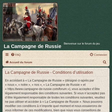
Bienvenue sur le forum du jeu
La Campagne de Russie
FAQ
Connexion
R
Accueil du forum
e
La Campagne de Russie - Conditions d’utilisation
c
h
En accédant à « La Campagne de Russie » (désigné ci-après par
« nous », « notre », « nos », « La Campagne de Russie » et
e
« https://www.campagne-de-russie.com/forum »), vous acceptez d’être
r
légalement responsable des conditions suivantes. Si vous n’acceptez pas
d’être légalement responsable de toutes les conditions suivantes, veuillez
c
ne pas utiliser et accéder à « La Campagne de Russie ». Nous pouvons
h
modifier ces conditions à n’importe quel moment et nous essaierons de
vous informer de ces modifications, bien que nous vous conseillons de
e