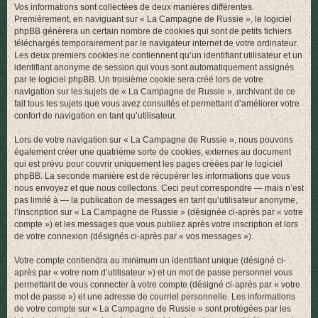
Vos informations sont collectées de deux manières différentes.
r
Premièrement, en naviguant sur « La Campagne de Russie », le logiciel
phpBB génèrera un certain nombre de cookies qui sont de petits fichiers
téléchargés temporairement par le navigateur internet de votre ordinateur.
Les deux premiers cookies ne contiennent qu’un identifiant utilisateur et un
identifiant anonyme de session qui vous sont automatiquement assignés
par le logiciel phpBB. Un troisième cookie sera créé lors de votre
navigation sur les sujets de « La Campagne de Russie », archivant de ce
fait tous les sujets que vous avez consultés et permettant d’améliorer votre
confort de navigation en tant qu’utilisateur.
Lors de votre navigation sur « La Campagne de Russie », nous pouvons
également créer une quatrième sorte de cookies, externes au document
qui est prévu pour couvrir uniquement les pages créées par le logiciel
phpBB. La seconde manière est de récupérer les informations que vous
nous envoyez et que nous collectons. Ceci peut correspondre — mais n’est
pas limité à — la publication de messages en tant qu’utilisateur anonyme,
l’inscription sur « La Campagne de Russie » (désignée ci-après par « votre
compte ») et les messages que vous publiez après votre inscription et lors
de votre connexion (désignés ci-après par « vos messages »).
Votre compte contiendra au minimum un identifiant unique (désigné ci-
après par « votre nom d’utilisateur ») et un mot de passe personnel vous
permettant de vous connecter à votre compte (désigné ci-après par « votre
mot de passe ») et une adresse de courriel personnelle. Les informations
de votre compte sur « La Campagne de Russie » sont protégées par les