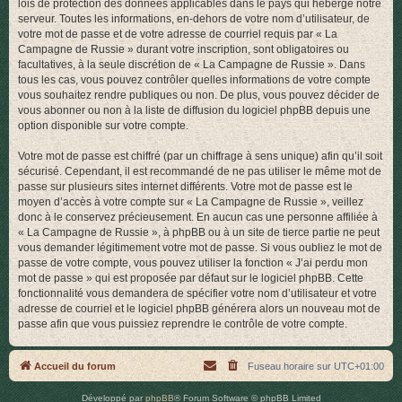
lois de protection des données applicables dans le pays qui héberge notre
serveur. Toutes les informations, en-dehors de votre nom d’utilisateur, de
votre mot de passe et de votre adresse de courriel requis par « La
Campagne de Russie » durant votre inscription, sont obligatoires ou
facultatives, à la seule discrétion de « La Campagne de Russie ». Dans
tous les cas, vous pouvez contrôler quelles informations de votre compte
vous souhaitez rendre publiques ou non. De plus, vous pouvez décider de
vous abonner ou non à la liste de diffusion du logiciel phpBB depuis une
option disponible sur votre compte.
Votre mot de passe est chiffré (par un chiffrage à sens unique) afin qu’il soit
sécurisé. Cependant, il est recommandé de ne pas utiliser le même mot de
passe sur plusieurs sites internet différents. Votre mot de passe est le
moyen d’accès à votre compte sur « La Campagne de Russie », veillez
donc à le conservez précieusement. En aucun cas une personne affiliée à
« La Campagne de Russie », à phpBB ou à un site de tierce partie ne peut
vous demander légitimement votre mot de passe. Si vous oubliez le mot de
passe de votre compte, vous pouvez utiliser la fonction « J’ai perdu mon
mot de passe » qui est proposée par défaut sur le logiciel phpBB. Cette
fonctionnalité vous demandera de spécifier votre nom d’utilisateur et votre
adresse de courriel et le logiciel phpBB générera alors un nouveau mot de
passe afin que vous puissiez reprendre le contrôle de votre compte.
Accueil du forum
Fuseau horaire sur
UTC+01:00
Développé par
phpBB
® Forum Software © phpBB Limited