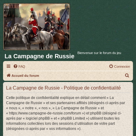
Bienvenue sur le forum du jeu
La Campagne de Russie
FAQ
Connexion
R
Accueil du forum
e
La Campagne de Russie - Politique de confidentialité
c
h
Cette politique de confidentialité explique en détail comment « La
Campagne de Russie » et ses partenaires affiliés (désignés ci-après par
e
« nous », « notre », « nos », « La Campagne de Russie » et
r
« https://www.campagne-de-russie.com/forum ») et phpBB (désigné ci-
après par « logiciel phpBB » et « phpBB Limited ») utilisent toutes les
c
informations collectées lors des sessions d’utilisation de votre part
h
(désignées ci-après par « vos informations »).
e