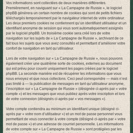
Vos informations sont collectées de deux manières différentes.
r
Premièrement, en naviguant sur « La Campagne de Russie », le logiciel
phpBB génèrera un certain nombre de cookies qui sont de petits fichiers
téléchargés temporairement par le navigateur internet de votre ordinateur.
Les deux premiers cookies ne contiennent qu’un identifiant utilisateur et un
identifiant anonyme de session qui vous sont automatiquement assignés
par le logiciel phpBB. Un troisième cookie sera créé lors de votre
navigation sur les sujets de « La Campagne de Russie », archivant de ce
fait tous les sujets que vous avez consultés et permettant d’améliorer votre
confort de navigation en tant qu’utilisateur.
Lors de votre navigation sur « La Campagne de Russie », nous pouvons
également créer une quatrième sorte de cookies, externes au document
qui est prévu pour couvrir uniquement les pages créées par le logiciel
phpBB. La seconde manière est de récupérer les informations que vous
nous envoyez et que nous collectons. Ceci peut correspondre — mais n’est
pas limité à — la publication de messages en tant qu’utilisateur anonyme,
l’inscription sur « La Campagne de Russie » (désignée ci-après par « votre
compte ») et les messages que vous publiez après votre inscription et lors
de votre connexion (désignés ci-après par « vos messages »).
Votre compte contiendra au minimum un identifiant unique (désigné ci-
après par « votre nom d’utilisateur ») et un mot de passe personnel vous
permettant de vous connecter à votre compte (désigné ci-après par « votre
mot de passe ») et une adresse de courriel personnelle. Les informations
de votre compte sur « La Campagne de Russie » sont protégées par les