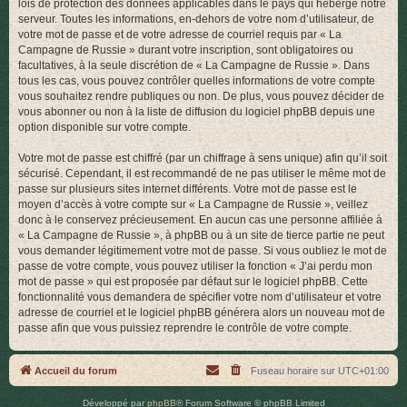
lois de protection des données applicables dans le pays qui héberge notre
serveur. Toutes les informations, en-dehors de votre nom d’utilisateur, de
votre mot de passe et de votre adresse de courriel requis par « La
Campagne de Russie » durant votre inscription, sont obligatoires ou
facultatives, à la seule discrétion de « La Campagne de Russie ». Dans
tous les cas, vous pouvez contrôler quelles informations de votre compte
vous souhaitez rendre publiques ou non. De plus, vous pouvez décider de
vous abonner ou non à la liste de diffusion du logiciel phpBB depuis une
option disponible sur votre compte.
Votre mot de passe est chiffré (par un chiffrage à sens unique) afin qu’il soit
sécurisé. Cependant, il est recommandé de ne pas utiliser le même mot de
passe sur plusieurs sites internet différents. Votre mot de passe est le
moyen d’accès à votre compte sur « La Campagne de Russie », veillez
donc à le conservez précieusement. En aucun cas une personne affiliée à
« La Campagne de Russie », à phpBB ou à un site de tierce partie ne peut
vous demander légitimement votre mot de passe. Si vous oubliez le mot de
passe de votre compte, vous pouvez utiliser la fonction « J’ai perdu mon
mot de passe » qui est proposée par défaut sur le logiciel phpBB. Cette
fonctionnalité vous demandera de spécifier votre nom d’utilisateur et votre
adresse de courriel et le logiciel phpBB générera alors un nouveau mot de
passe afin que vous puissiez reprendre le contrôle de votre compte.
Accueil du forum
Fuseau horaire sur
UTC+01:00
Développé par
phpBB
® Forum Software © phpBB Limited