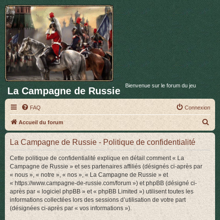
Bienvenue sur le forum du jeu
La Campagne de Russie
FAQ
Connexion
R
Accueil du forum
e
La Campagne de Russie - Politique de confidentialité
c
h
Cette politique de confidentialité explique en détail comment « La
Campagne de Russie » et ses partenaires affiliés (désignés ci-après par
e
« nous », « notre », « nos », « La Campagne de Russie » et
r
« https://www.campagne-de-russie.com/forum ») et phpBB (désigné ci-
après par « logiciel phpBB » et « phpBB Limited ») utilisent toutes les
c
informations collectées lors des sessions d’utilisation de votre part
h
(désignées ci-après par « vos informations »).
e