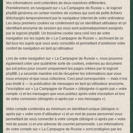
Vos informations sont collectées de deux manières différentes.
r
Premièrement, en naviguant sur « La Campagne de Russie », le logiciel
phpBB génèrera un certain nombre de cookies qui sont de petits fichiers
téléchargés temporairement par le navigateur internet de votre ordinateur.
Les deux premiers cookies ne contiennent qu’un identifiant utilisateur et un
identifiant anonyme de session qui vous sont automatiquement assignés
par le logiciel phpBB. Un troisième cookie sera créé lors de votre
navigation sur les sujets de « La Campagne de Russie », archivant de ce
fait tous les sujets que vous avez consultés et permettant d’améliorer votre
confort de navigation en tant qu’utilisateur.
Lors de votre navigation sur « La Campagne de Russie », nous pouvons
également créer une quatrième sorte de cookies, externes au document
qui est prévu pour couvrir uniquement les pages créées par le logiciel
phpBB. La seconde manière est de récupérer les informations que vous
nous envoyez et que nous collectons. Ceci peut correspondre — mais n’est
pas limité à — la publication de messages en tant qu’utilisateur anonyme,
l’inscription sur « La Campagne de Russie » (désignée ci-après par « votre
compte ») et les messages que vous publiez après votre inscription et lors
de votre connexion (désignés ci-après par « vos messages »).
Votre compte contiendra au minimum un identifiant unique (désigné ci-
après par « votre nom d’utilisateur ») et un mot de passe personnel vous
permettant de vous connecter à votre compte (désigné ci-après par « votre
mot de passe ») et une adresse de courriel personnelle. Les informations
de votre compte sur « La Campagne de Russie » sont protégées par les