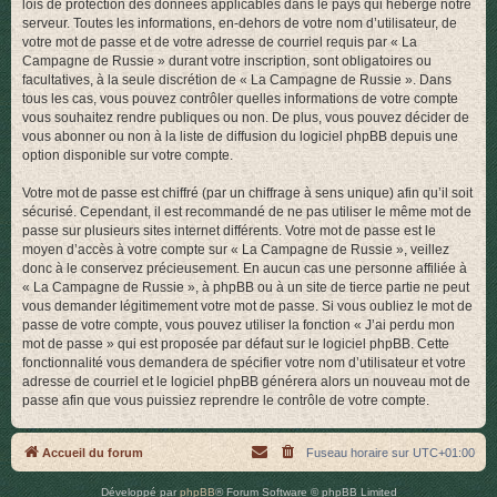
lois de protection des données applicables dans le pays qui héberge notre
serveur. Toutes les informations, en-dehors de votre nom d’utilisateur, de
votre mot de passe et de votre adresse de courriel requis par « La
Campagne de Russie » durant votre inscription, sont obligatoires ou
facultatives, à la seule discrétion de « La Campagne de Russie ». Dans
tous les cas, vous pouvez contrôler quelles informations de votre compte
vous souhaitez rendre publiques ou non. De plus, vous pouvez décider de
vous abonner ou non à la liste de diffusion du logiciel phpBB depuis une
option disponible sur votre compte.
Votre mot de passe est chiffré (par un chiffrage à sens unique) afin qu’il soit
sécurisé. Cependant, il est recommandé de ne pas utiliser le même mot de
passe sur plusieurs sites internet différents. Votre mot de passe est le
moyen d’accès à votre compte sur « La Campagne de Russie », veillez
donc à le conservez précieusement. En aucun cas une personne affiliée à
« La Campagne de Russie », à phpBB ou à un site de tierce partie ne peut
vous demander légitimement votre mot de passe. Si vous oubliez le mot de
passe de votre compte, vous pouvez utiliser la fonction « J’ai perdu mon
mot de passe » qui est proposée par défaut sur le logiciel phpBB. Cette
fonctionnalité vous demandera de spécifier votre nom d’utilisateur et votre
adresse de courriel et le logiciel phpBB générera alors un nouveau mot de
passe afin que vous puissiez reprendre le contrôle de votre compte.
Accueil du forum
Fuseau horaire sur
UTC+01:00
Développé par
phpBB
® Forum Software © phpBB Limited