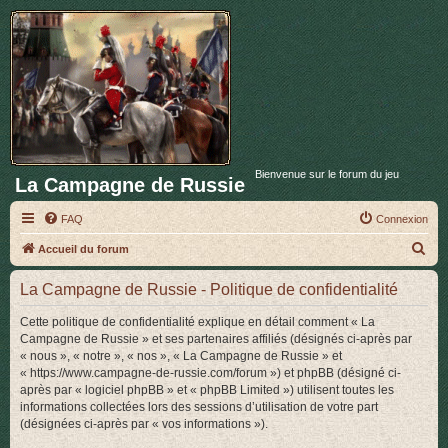
Bienvenue sur le forum du jeu
La Campagne de Russie
FAQ
Connexion
R
Accueil du forum
e
La Campagne de Russie - Politique de confidentialité
c
h
Cette politique de confidentialité explique en détail comment « La
Campagne de Russie » et ses partenaires affiliés (désignés ci-après par
e
« nous », « notre », « nos », « La Campagne de Russie » et
r
« https://www.campagne-de-russie.com/forum ») et phpBB (désigné ci-
après par « logiciel phpBB » et « phpBB Limited ») utilisent toutes les
c
informations collectées lors des sessions d’utilisation de votre part
h
(désignées ci-après par « vos informations »).
e