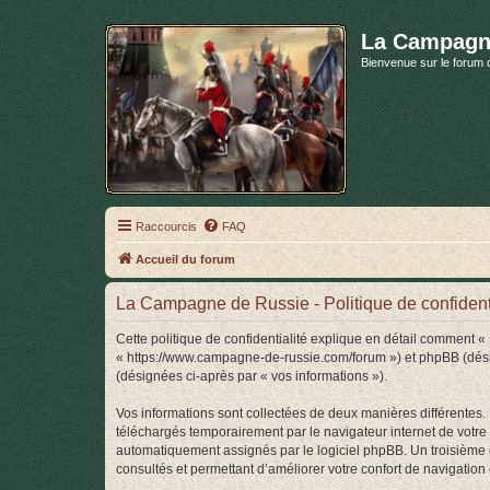
La Campagn
Bienvenue sur le forum 
Raccourcis
FAQ
Accueil du forum
La Campagne de Russie - Politique de confidenti
Cette politique de confidentialité explique en détail comment 
« https://www.campagne-de-russie.com/forum ») et phpBB (désigné
(désignées ci-après par « vos informations »).
Vos informations sont collectées de deux manières différentes
téléchargés temporairement par le navigateur internet de votre 
automatiquement assignés par le logiciel phpBB. Un troisième c
consultés et permettant d’améliorer votre confort de navigation e