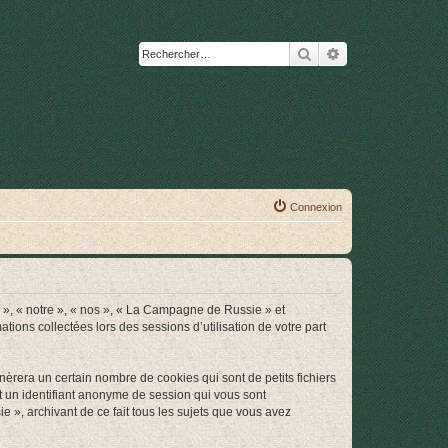
Rechercher
Recherche avanc
Connexion
s », « notre », « nos », « La Campagne de Russie » et
ions collectées lors des sessions d’utilisation de votre part
rera un certain nombre de cookies qui sont de petits fichiers
et un identifiant anonyme de session qui vous sont
 », archivant de ce fait tous les sujets que vous avez