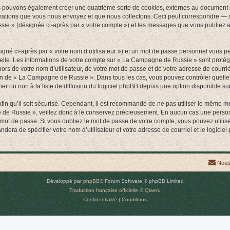
 pouvons également créer une quatrième sorte de cookies, externes au document q
mations que vous nous envoyez et que nous collectons. Ceci peut correspondre — m
sie » (désignée ci-après par « votre compte ») et les messages que vous publiez apr
igné ci-après par « votre nom d’utilisateur ») et un mot de passe personnel vous p
nelle. Les informations de votre compte sur « La Campagne de Russie » sont protég
hors de votre nom d’utilisateur, de votre mot de passe et de votre adresse de cour
rétion de « La Campagne de Russie ». Dans tous les cas, vous pouvez contrôler quel
 ou non à la liste de diffusion du logiciel phpBB depuis une option disponible su
afin qu’il soit sécurisé. Cependant, il est recommandé de ne pas utiliser le même mot
 de Russie », veillez donc à le conservez précieusement. En aucun cas une perso
 mot de passe. Si vous oubliez le mot de passe de votre compte, vous pouvez utilis
andera de spécifier votre nom d’utilisateur et votre adresse de courriel et le logi
Nous
Développé par
phpBB
® Forum Software © phpBB Limited
Traduction française officielle
©
Qiaeru
Confidentialité
|
Conditions