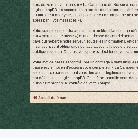
Lors de votre navigation sur « La Campagne de Russie », nous
logiciel phpBB. La seconde manière est de récupérer les infor
qu’utilisateur anonyme, l’inscription sur « La Campagne de Rus
après par « vos messages »).
Votre compte contiendra au minimum un identifiant unique (dés
par « votre mot de passe ») et une adresse de courriel person
pays qui héberge notre serveur. Toutes les informations, en-de
inscription, sont obligatoires ou facultatives, à la seule disc
publiques ou non. De plus, vous pouvez décider de vous abonner
Votre mot de passe est chiffré (par un chiffrage à sens unique) 
passe est le moyen d’accès à votre compte sur « La Campagne
site de tierce partie ne peut vous demander légitimement votre
par défaut sur le logiciel phpBB. Cette fonctionnalité vous dem
puissiez reprendre le contrôle de votre compte.
Accueil du forum