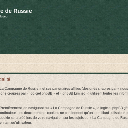
e de Russie
du jeu
alité
« La Campagne de Russie » et ses partenaires affiliés (désignés ci-après par « nou
 ci-après par « logiciel phpBB » et « phpBB Limited ») utilisent toutes les informat
. Premièrement, en naviguant sur « La Campagne de Russie », le logiciel phpBB génè
ordinateur. Les deux premiers cookies ne contiennent qu’un identifiant utilisateur 
ookie sera créé lors de votre navigation sur les sujets de « La Campagne de Russie
n tant qu’utilisateur.