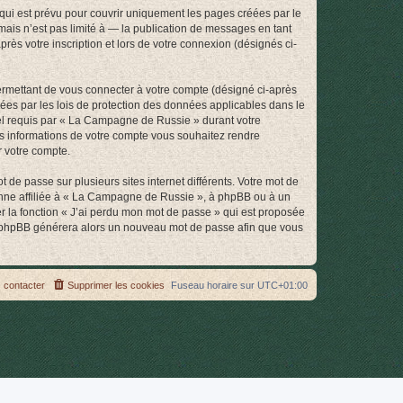
ui est prévu pour couvrir uniquement les pages créées par le
ais n’est pas limité à — la publication de messages en tant
ès votre inscription et lors de votre connexion (désignés ci-
ermettant de vous connecter à votre compte (désigné ci-après
ées par les lois de protection des données applicables dans le
riel requis par « La Campagne de Russie » durant votre
les informations de votre compte vous souhaitez rendre
r votre compte.
 de passe sur plusieurs sites internet différents. Votre mot de
nne affiliée à « La Campagne de Russie », à phpBB ou à un
er la fonction « J’ai perdu mon mot de passe » qui est proposée
ciel phpBB générera alors un nouveau mot de passe afin que vous
 contacter
Supprimer les cookies
Fuseau horaire sur
UTC+01:00