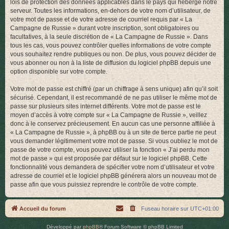
lois de protection des données applicables dans le pays qui héberge notre
serveur. Toutes les informations, en-dehors de votre nom d’utilisateur, de
votre mot de passe et de votre adresse de courriel requis par « La
Campagne de Russie » durant votre inscription, sont obligatoires ou
facultatives, à la seule discrétion de « La Campagne de Russie ». Dans
tous les cas, vous pouvez contrôler quelles informations de votre compte
vous souhaitez rendre publiques ou non. De plus, vous pouvez décider de
vous abonner ou non à la liste de diffusion du logiciel phpBB depuis une
option disponible sur votre compte.
Votre mot de passe est chiffré (par un chiffrage à sens unique) afin qu’il soit
sécurisé. Cependant, il est recommandé de ne pas utiliser le même mot de
passe sur plusieurs sites internet différents. Votre mot de passe est le
moyen d’accès à votre compte sur « La Campagne de Russie », veillez
donc à le conservez précieusement. En aucun cas une personne affiliée à
« La Campagne de Russie », à phpBB ou à un site de tierce partie ne peut
vous demander légitimement votre mot de passe. Si vous oubliez le mot de
passe de votre compte, vous pouvez utiliser la fonction « J’ai perdu mon
mot de passe » qui est proposée par défaut sur le logiciel phpBB. Cette
fonctionnalité vous demandera de spécifier votre nom d’utilisateur et votre
adresse de courriel et le logiciel phpBB générera alors un nouveau mot de
passe afin que vous puissiez reprendre le contrôle de votre compte.
Accueil du forum
Fuseau horaire sur
UTC+01:00
Développé par
phpBB
® Forum Software © phpBB Limited