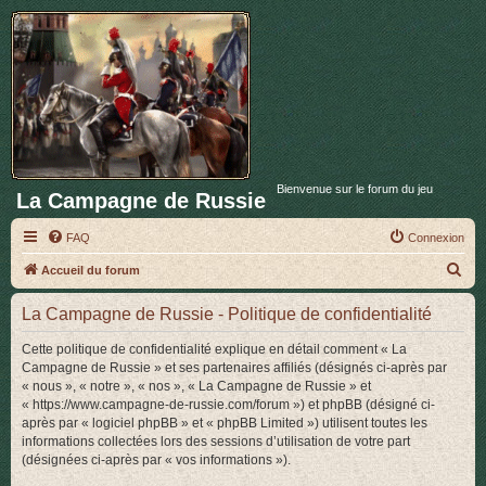
Bienvenue sur le forum du jeu
La Campagne de Russie
FAQ
Connexion
R
Accueil du forum
e
La Campagne de Russie - Politique de confidentialité
c
h
Cette politique de confidentialité explique en détail comment « La
Campagne de Russie » et ses partenaires affiliés (désignés ci-après par
e
« nous », « notre », « nos », « La Campagne de Russie » et
r
« https://www.campagne-de-russie.com/forum ») et phpBB (désigné ci-
après par « logiciel phpBB » et « phpBB Limited ») utilisent toutes les
c
informations collectées lors des sessions d’utilisation de votre part
h
(désignées ci-après par « vos informations »).
e