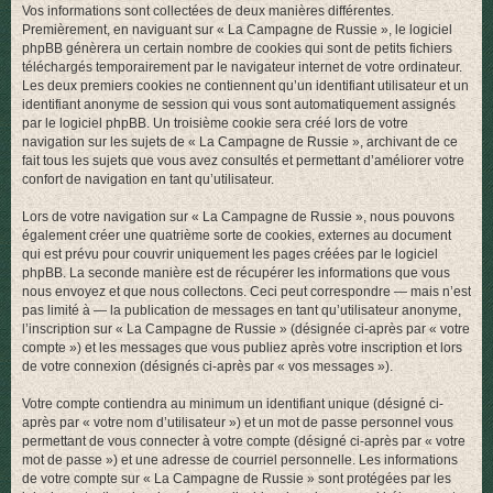
Vos informations sont collectées de deux manières différentes.
r
Premièrement, en naviguant sur « La Campagne de Russie », le logiciel
phpBB génèrera un certain nombre de cookies qui sont de petits fichiers
téléchargés temporairement par le navigateur internet de votre ordinateur.
Les deux premiers cookies ne contiennent qu’un identifiant utilisateur et un
identifiant anonyme de session qui vous sont automatiquement assignés
par le logiciel phpBB. Un troisième cookie sera créé lors de votre
navigation sur les sujets de « La Campagne de Russie », archivant de ce
fait tous les sujets que vous avez consultés et permettant d’améliorer votre
confort de navigation en tant qu’utilisateur.
Lors de votre navigation sur « La Campagne de Russie », nous pouvons
également créer une quatrième sorte de cookies, externes au document
qui est prévu pour couvrir uniquement les pages créées par le logiciel
phpBB. La seconde manière est de récupérer les informations que vous
nous envoyez et que nous collectons. Ceci peut correspondre — mais n’est
pas limité à — la publication de messages en tant qu’utilisateur anonyme,
l’inscription sur « La Campagne de Russie » (désignée ci-après par « votre
compte ») et les messages que vous publiez après votre inscription et lors
de votre connexion (désignés ci-après par « vos messages »).
Votre compte contiendra au minimum un identifiant unique (désigné ci-
après par « votre nom d’utilisateur ») et un mot de passe personnel vous
permettant de vous connecter à votre compte (désigné ci-après par « votre
mot de passe ») et une adresse de courriel personnelle. Les informations
de votre compte sur « La Campagne de Russie » sont protégées par les