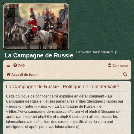
Bienvenue sur le forum du jeu
La Campagne de Russie
FAQ
Connexion
R
Accueil du forum
e
La Campagne de Russie - Politique de confidentialité
c
h
Cette politique de confidentialité explique en détail comment « La
Campagne de Russie » et ses partenaires affiliés (désignés ci-après par
e
« nous », « notre », « nos », « La Campagne de Russie » et
r
« https://www.campagne-de-russie.com/forum ») et phpBB (désigné ci-
après par « logiciel phpBB » et « phpBB Limited ») utilisent toutes les
c
informations collectées lors des sessions d’utilisation de votre part
h
(désignées ci-après par « vos informations »).
e