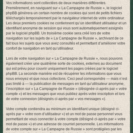
Vos informations sont collectées de deux manières différentes.
r
Premièrement, en naviguant sur « La Campagne de Russie », le logiciel
phpBB génèrera un certain nombre de cookies qui sont de petits fichiers
téléchargés temporairement par le navigateur internet de votre ordinateur.
Les deux premiers cookies ne contiennent qu’un identifiant utilisateur et un
identifiant anonyme de session qui vous sont automatiquement assignés
par le logiciel phpBB. Un troisième cookie sera créé lors de votre
navigation sur les sujets de « La Campagne de Russie », archivant de ce
fait tous les sujets que vous avez consultés et permettant d’améliorer votre
confort de navigation en tant qu’utilisateur.
Lors de votre navigation sur « La Campagne de Russie », nous pouvons
également créer une quatrième sorte de cookies, externes au document
qui est prévu pour couvrir uniquement les pages créées par le logiciel
phpBB. La seconde manière est de récupérer les informations que vous
nous envoyez et que nous collectons. Ceci peut correspondre — mais n’est
pas limité à — la publication de messages en tant qu’utilisateur anonyme,
l’inscription sur « La Campagne de Russie » (désignée ci-après par « votre
compte ») et les messages que vous publiez après votre inscription et lors
de votre connexion (désignés ci-après par « vos messages »).
Votre compte contiendra au minimum un identifiant unique (désigné ci-
après par « votre nom d’utilisateur ») et un mot de passe personnel vous
permettant de vous connecter à votre compte (désigné ci-après par « votre
mot de passe ») et une adresse de courriel personnelle. Les informations
de votre compte sur « La Campagne de Russie » sont protégées par les