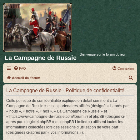
Bienvenue sur le forum du jeu
La Campagne de Russie
FAQ
Connexion
R
Accueil du forum
e
La Campagne de Russie - Politique de confidentialité
c
h
Cette politique de confidentialité explique en détail comment « La
Campagne de Russie » et ses partenaires affiliés (désignés ci-après par
e
« nous », « notre », « nos », « La Campagne de Russie » et
r
« https://www.campagne-de-russie.com/forum ») et phpBB (désigné ci-
après par « logiciel phpBB » et « phpBB Limited ») utilisent toutes les
c
informations collectées lors des sessions d’utilisation de votre part
h
(désignées ci-après par « vos informations »).
e