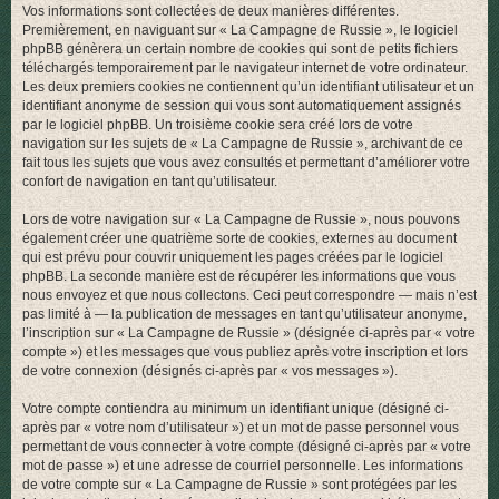
Vos informations sont collectées de deux manières différentes.
r
Premièrement, en naviguant sur « La Campagne de Russie », le logiciel
phpBB génèrera un certain nombre de cookies qui sont de petits fichiers
téléchargés temporairement par le navigateur internet de votre ordinateur.
Les deux premiers cookies ne contiennent qu’un identifiant utilisateur et un
identifiant anonyme de session qui vous sont automatiquement assignés
par le logiciel phpBB. Un troisième cookie sera créé lors de votre
navigation sur les sujets de « La Campagne de Russie », archivant de ce
fait tous les sujets que vous avez consultés et permettant d’améliorer votre
confort de navigation en tant qu’utilisateur.
Lors de votre navigation sur « La Campagne de Russie », nous pouvons
également créer une quatrième sorte de cookies, externes au document
qui est prévu pour couvrir uniquement les pages créées par le logiciel
phpBB. La seconde manière est de récupérer les informations que vous
nous envoyez et que nous collectons. Ceci peut correspondre — mais n’est
pas limité à — la publication de messages en tant qu’utilisateur anonyme,
l’inscription sur « La Campagne de Russie » (désignée ci-après par « votre
compte ») et les messages que vous publiez après votre inscription et lors
de votre connexion (désignés ci-après par « vos messages »).
Votre compte contiendra au minimum un identifiant unique (désigné ci-
après par « votre nom d’utilisateur ») et un mot de passe personnel vous
permettant de vous connecter à votre compte (désigné ci-après par « votre
mot de passe ») et une adresse de courriel personnelle. Les informations
de votre compte sur « La Campagne de Russie » sont protégées par les