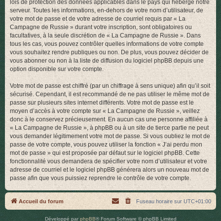
lois de protection des données applicables dans le pays qui héberge notre
serveur. Toutes les informations, en-dehors de votre nom d’utilisateur, de
votre mot de passe et de votre adresse de courriel requis par « La
Campagne de Russie » durant votre inscription, sont obligatoires ou
facultatives, à la seule discrétion de « La Campagne de Russie ». Dans
tous les cas, vous pouvez contrôler quelles informations de votre compte
vous souhaitez rendre publiques ou non. De plus, vous pouvez décider de
vous abonner ou non à la liste de diffusion du logiciel phpBB depuis une
option disponible sur votre compte.
Votre mot de passe est chiffré (par un chiffrage à sens unique) afin qu’il soit
sécurisé. Cependant, il est recommandé de ne pas utiliser le même mot de
passe sur plusieurs sites internet différents. Votre mot de passe est le
moyen d’accès à votre compte sur « La Campagne de Russie », veillez
donc à le conservez précieusement. En aucun cas une personne affiliée à
« La Campagne de Russie », à phpBB ou à un site de tierce partie ne peut
vous demander légitimement votre mot de passe. Si vous oubliez le mot de
passe de votre compte, vous pouvez utiliser la fonction « J’ai perdu mon
mot de passe » qui est proposée par défaut sur le logiciel phpBB. Cette
fonctionnalité vous demandera de spécifier votre nom d’utilisateur et votre
adresse de courriel et le logiciel phpBB générera alors un nouveau mot de
passe afin que vous puissiez reprendre le contrôle de votre compte.
Accueil du forum
Fuseau horaire sur
UTC+01:00
Développé par
phpBB
® Forum Software © phpBB Limited