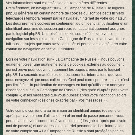
Vos informations sont collectées de deux manières différentes.
r
Premièrement, en naviguant sur « La Campagne de Russie », le logiciel
phpBB génèrera un certain nombre de cookies qui sont de petits fichiers
téléchargés temporairement par le navigateur internet de votre ordinateur.
Les deux premiers cookies ne contiennent qu’un identifiant utilisateur et un
identifiant anonyme de session qui vous sont automatiquement assignés
par le logiciel phpBB. Un troisième cookie sera créé lors de votre
navigation sur les sujets de « La Campagne de Russie », archivant de ce
fait tous les sujets que vous avez consultés et permettant d’améliorer votre
confort de navigation en tant qu’utilisateur.
Lors de votre navigation sur « La Campagne de Russie », nous pouvons
également créer une quatrième sorte de cookies, externes au document
qui est prévu pour couvrir uniquement les pages créées par le logiciel
phpBB. La seconde manière est de récupérer les informations que vous
nous envoyez et que nous collectons. Ceci peut correspondre — mais n’est
pas limité à — la publication de messages en tant qu’utilisateur anonyme,
l’inscription sur « La Campagne de Russie » (désignée ci-après par « votre
compte ») et les messages que vous publiez après votre inscription et lors
de votre connexion (désignés ci-après par « vos messages »).
Votre compte contiendra au minimum un identifiant unique (désigné ci-
après par « votre nom d’utilisateur ») et un mot de passe personnel vous
permettant de vous connecter à votre compte (désigné ci-après par « votre
mot de passe ») et une adresse de courriel personnelle. Les informations
de votre compte sur « La Campagne de Russie » sont protégées par les