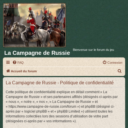
Bienvenue sur le forum du jeu
La Campagne de Russie
FAQ
Connexion
R
Accueil du forum
e
La Campagne de Russie - Politique de confidentialité
c
h
Cette politique de confidentialité explique en détail comment « La
Campagne de Russie » et ses partenaires affiliés (désignés ci-après par
e
« nous », « notre », « nos », « La Campagne de Russie » et
r
« https://www.campagne-de-russie.com/forum ») et phpBB (désigné ci-
après par « logiciel phpBB » et « phpBB Limited ») utilisent toutes les
c
informations collectées lors des sessions d’utilisation de votre part
h
(désignées ci-après par « vos informations »).
e