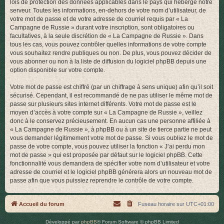
lois de protection des données applicables dans le pays qui héberge notre
serveur. Toutes les informations, en-dehors de votre nom d’utilisateur, de
votre mot de passe et de votre adresse de courriel requis par « La
Campagne de Russie » durant votre inscription, sont obligatoires ou
facultatives, à la seule discrétion de « La Campagne de Russie ». Dans
tous les cas, vous pouvez contrôler quelles informations de votre compte
vous souhaitez rendre publiques ou non. De plus, vous pouvez décider de
vous abonner ou non à la liste de diffusion du logiciel phpBB depuis une
option disponible sur votre compte.
Votre mot de passe est chiffré (par un chiffrage à sens unique) afin qu’il soit
sécurisé. Cependant, il est recommandé de ne pas utiliser le même mot de
passe sur plusieurs sites internet différents. Votre mot de passe est le
moyen d’accès à votre compte sur « La Campagne de Russie », veillez
donc à le conservez précieusement. En aucun cas une personne affiliée à
« La Campagne de Russie », à phpBB ou à un site de tierce partie ne peut
vous demander légitimement votre mot de passe. Si vous oubliez le mot de
passe de votre compte, vous pouvez utiliser la fonction « J’ai perdu mon
mot de passe » qui est proposée par défaut sur le logiciel phpBB. Cette
fonctionnalité vous demandera de spécifier votre nom d’utilisateur et votre
adresse de courriel et le logiciel phpBB générera alors un nouveau mot de
passe afin que vous puissiez reprendre le contrôle de votre compte.
Accueil du forum
Fuseau horaire sur
UTC+01:00
Développé par
phpBB
® Forum Software © phpBB Limited