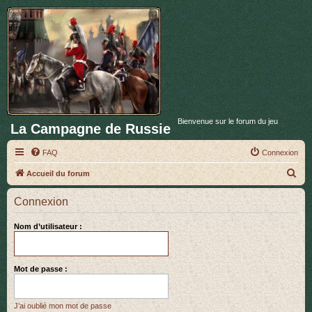
Bienvenue sur le forum du jeu
La Campagne de Russie
FAQ
Connexion
R
Accueil du forum
e
Connexion
c
h
Nom d’utilisateur :
e
r
Mot de passe :
c
h
J’ai oublié mon mot de passe
e