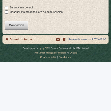
r
Se souvenir de moi
Masquer ma présence lors de cette session
Accueil du forum
Fuseau horaire sur
UTC+01:00
Développé par
phpBB
® Forum Software © phpBB Limited
Traduction française officielle
©
Qiaeru
Confidentialité
|
Conditions