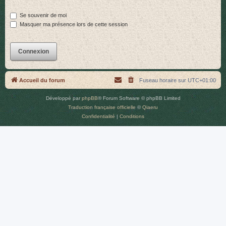
r
Se souvenir de moi
Masquer ma présence lors de cette session
Accueil du forum
Fuseau horaire sur
UTC+01:00
Développé par
phpBB
® Forum Software © phpBB Limited
Traduction française officielle
©
Qiaeru
Confidentialité
|
Conditions