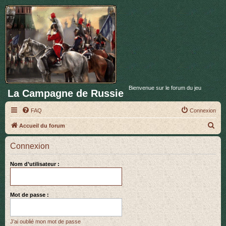
Bienvenue sur le forum du jeu
La Campagne de Russie
FAQ
Connexion
R
Accueil du forum
e
Connexion
c
h
Nom d’utilisateur :
e
r
Mot de passe :
c
h
J’ai oublié mon mot de passe
e