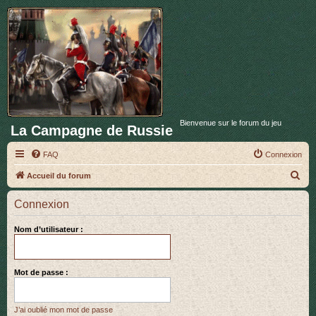
Bienvenue sur le forum du jeu
La Campagne de Russie
FAQ
Connexion
R
Accueil du forum
e
Connexion
c
h
Nom d’utilisateur :
e
r
Mot de passe :
c
h
J’ai oublié mon mot de passe
e