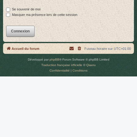
r
Se souvenir de moi
Masquer ma présence lors de cette session
Accueil du forum
Fuseau horaire sur
UTC+01:00
Développé par
phpBB
® Forum Software © phpBB Limited
Traduction française officielle
©
Qiaeru
Confidentialité
|
Conditions