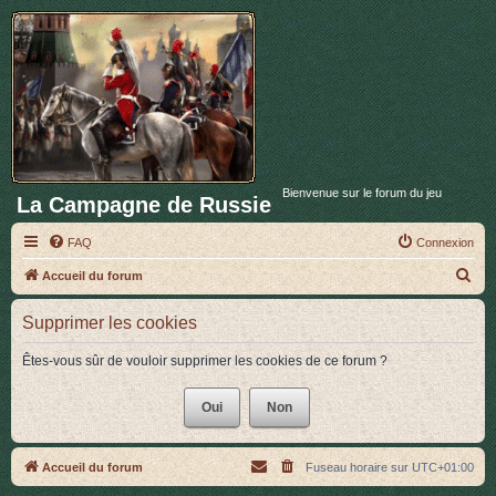
Bienvenue sur le forum du jeu
La Campagne de Russie
FAQ
Connexion
R
Accueil du forum
e
Supprimer les cookies
c
h
Êtes-vous sûr de vouloir supprimer les cookies de ce forum ?
e
r
c
h
Accueil du forum
Fuseau horaire sur
UTC+01:00
e