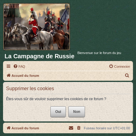
Bienvenue sur le forum du jeu
La Campagne de Russie
FAQ
Connexion
R
Accueil du forum
e
Supprimer les cookies
c
h
Êtes-vous sûr de vouloir supprimer les cookies de ce forum ?
e
r
c
h
Accueil du forum
Fuseau horaire sur
UTC+01:00
e