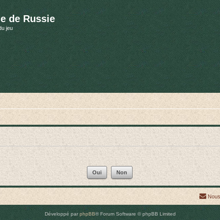
e de Russie
du jeu
Nous
Développé par
phpBB
® Forum Software © phpBB Limited