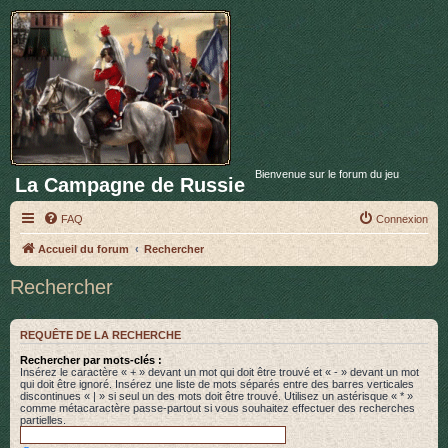
Bienvenue sur le forum du jeu
La Campagne de Russie
FAQ
Connexion
Accueil du forum
Rechercher
Rechercher
REQUÊTE DE LA RECHERCHE
Rechercher par mots-clés :
Insérez le caractère « + » devant un mot qui doit être trouvé et « - » devant un mot
qui doit être ignoré. Insérez une liste de mots séparés entre des barres verticales
discontinues « | » si seul un des mots doit être trouvé. Utilisez un astérisque « * »
comme métacaractère passe-partout si vous souhaitez effectuer des recherches
partielles.