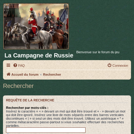
Bienvenue sur le forum du jeu
La Campagne de Russie
FAQ
Connexion
Accueil du forum
Rechercher
Rechercher
REQUÊTE DE LA RECHERCHE
Rechercher par mots-clés :
Insérez le caractère « + » devant un mot qui doit être trouvé et « - » devant un mot
qui doit être ignoré. Insérez une liste de mots séparés entre des barres verticales
discontinues « | » si seul un des mots doit être trouvé. Utilisez un astérisque « * »
comme métacaractère passe-partout si vous souhaitez effectuer des recherches
partielles.