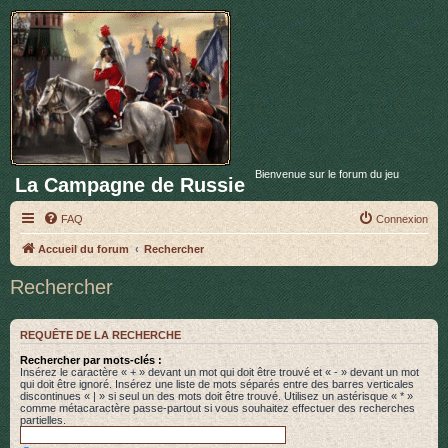
Bienvenue sur le forum du jeu
La Campagne de Russie
FAQ
Connexion
Accueil du forum
Rechercher
Rechercher
REQUÊTE DE LA RECHERCHE
Rechercher par mots-clés :
Insérez le caractère « + » devant un mot qui doit être trouvé et « - » devant un mot
qui doit être ignoré. Insérez une liste de mots séparés entre des barres verticales
discontinues « | » si seul un des mots doit être trouvé. Utilisez un astérisque « * »
comme métacaractère passe-partout si vous souhaitez effectuer des recherches
partielles.