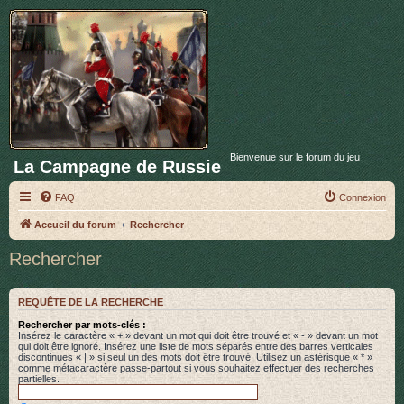
Bienvenue sur le forum du jeu
La Campagne de Russie
FAQ
Connexion
Accueil du forum
Rechercher
Rechercher
REQUÊTE DE LA RECHERCHE
Rechercher par mots-clés :
Insérez le caractère « + » devant un mot qui doit être trouvé et « - » devant un mot
qui doit être ignoré. Insérez une liste de mots séparés entre des barres verticales
discontinues « | » si seul un des mots doit être trouvé. Utilisez un astérisque « * »
comme métacaractère passe-partout si vous souhaitez effectuer des recherches
partielles.