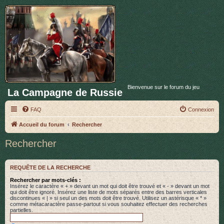
Bienvenue sur le forum du jeu
La Campagne de Russie
FAQ
Connexion
Accueil du forum
Rechercher
Rechercher
REQUÊTE DE LA RECHERCHE
Rechercher par mots-clés :
Insérez le caractère « + » devant un mot qui doit être trouvé et « - » devant un mot
qui doit être ignoré. Insérez une liste de mots séparés entre des barres verticales
discontinues « | » si seul un des mots doit être trouvé. Utilisez un astérisque « * »
comme métacaractère passe-partout si vous souhaitez effectuer des recherches
partielles.