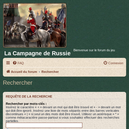
Bienvenue sur le forum du jeu
La Campagne de Russie
FAQ
Connexion
Accueil du forum
Rechercher
Rechercher
REQUÊTE DE LA RECHERCHE
Rechercher par mots-clés :
Insérez le caractère « + » devant un mot qui doit être trouvé et « - » devant un mot
qui doit être ignoré. Insérez une liste de mots séparés entre des barres verticales
discontinues « | » si seul un des mots doit être trouvé. Utilisez un astérisque « * »
comme métacaractère passe-partout si vous souhaitez effectuer des recherches
partielles.