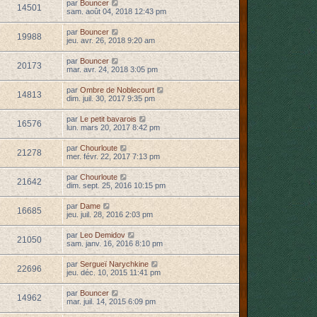
par
Bouncer
14501
sam. août 04, 2018 12:43 pm
par
Bouncer
19988
jeu. avr. 26, 2018 9:20 am
par
Bouncer
20173
mar. avr. 24, 2018 3:05 pm
par
Ombre de Noblecourt
14813
dim. juil. 30, 2017 9:35 pm
par
Le petit bavarois
16576
lun. mars 20, 2017 8:42 pm
par
Chourloute
21278
mer. févr. 22, 2017 7:13 pm
par
Chourloute
21642
dim. sept. 25, 2016 10:15 pm
par
Dame
16685
jeu. juil. 28, 2016 2:03 pm
par
Leo Demidov
21050
sam. janv. 16, 2016 8:10 pm
par
Sergueï Narychkine
22696
jeu. déc. 10, 2015 11:41 pm
par
Bouncer
14962
mar. juil. 14, 2015 6:09 pm