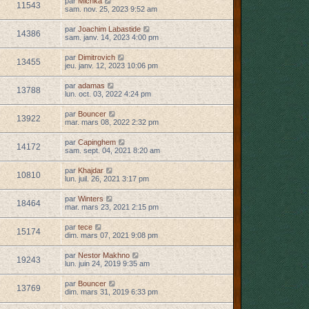
par
Michka
11543
sam. nov. 25, 2023 9:52 am
par
Joachim Labastide
14386
sam. janv. 14, 2023 4:00 pm
par
Dimitrovich
13455
jeu. janv. 12, 2023 10:06 pm
par
adamas
13788
lun. oct. 03, 2022 4:24 pm
par
Bouncer
13922
mar. mars 08, 2022 2:32 pm
par
Capinghem
14172
sam. sept. 04, 2021 8:20 am
par
Khajdar
10810
lun. juil. 26, 2021 3:17 pm
par
Winters
18464
mar. mars 23, 2021 2:15 pm
par
tece
15174
dim. mars 07, 2021 9:08 pm
par
Nestor Makhno
19243
lun. juin 24, 2019 9:35 am
par
Bouncer
13769
dim. mars 31, 2019 6:33 pm