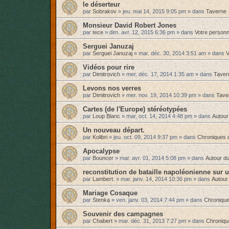
le déserteur
par
Sobrakov
»
jeu. mai 14, 2015 9:05 pm
» dans
Taverne
Monsieur David Robert Jones
par
tece
»
dim. avr. 12, 2015 6:36 pm
» dans
Votre person
Serguei Januzaj
par
Serguei Januzaj
»
mar. déc. 30, 2014 3:51 am
» dans
V
Vidéos pour rire
par
Dimitrovich
»
mer. déc. 17, 2014 1:35 am
» dans
Taver
Levons nos verres
par
Dimitrovich
»
mer. nov. 19, 2014 10:39 pm
» dans
Tave
Cartes (de l'Europe) stéréotypées
par
Loup Blanc
»
mar. oct. 14, 2014 4:48 pm
» dans
Autour
Un nouveau départ.
par
Kolibri
»
jeu. oct. 09, 2014 9:37 pm
» dans
Chroniques 
Apocalypse
par
Bouncer
»
mar. avr. 01, 2014 5:08 pm
» dans
Autour du
reconstitution de bataille napoléonienne sur 
par
Lambert.
»
mar. janv. 14, 2014 10:36 pm
» dans
Autour
Mariage Cosaque
par
Stenka
»
ven. janv. 03, 2014 7:44 pm
» dans
Chronique
Souvenir des campagnes
par
Chabert
»
mar. déc. 31, 2013 7:27 pm
» dans
Chroniqu