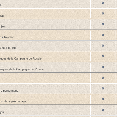
0
ne
0
jeu
0
 jeu
0
ans
Taverne
0
Autour du jeu
0
iques de la Campagne de Russie
0
niques de la Campagne de Russie
0
0
tre personnage
0
ans
Votre personnage
0
 jeu