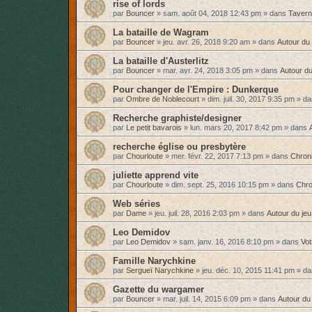
rise of lords
par
Bouncer
»
sam. août 04, 2018 12:43 pm
» dans
Taver
La bataille de Wagram
par
Bouncer
»
jeu. avr. 26, 2018 9:20 am
» dans
Autour du 
La bataille d'Austerlitz
par
Bouncer
»
mar. avr. 24, 2018 3:05 pm
» dans
Autour du
Pour changer de l'Empire : Dunkerque
par
Ombre de Noblecourt
»
dim. juil. 30, 2017 9:35 pm
» d
Recherche graphiste/designer
par
Le petit bavarois
»
lun. mars 20, 2017 8:42 pm
» dans
recherche église ou presbytère
par
Chourloute
»
mer. févr. 22, 2017 7:13 pm
» dans
Chron
juliette apprend vite
par
Chourloute
»
dim. sept. 25, 2016 10:15 pm
» dans
Chro
Web séries
par
Dame
»
jeu. juil. 28, 2016 2:03 pm
» dans
Autour du jeu
Leo Demidov
par
Leo Demidov
»
sam. janv. 16, 2016 8:10 pm
» dans
Vo
Famille Narychkine
par
Sergueï Narychkine
»
jeu. déc. 10, 2015 11:41 pm
» d
Gazette du wargamer
par
Bouncer
»
mar. juil. 14, 2015 6:09 pm
» dans
Autour du