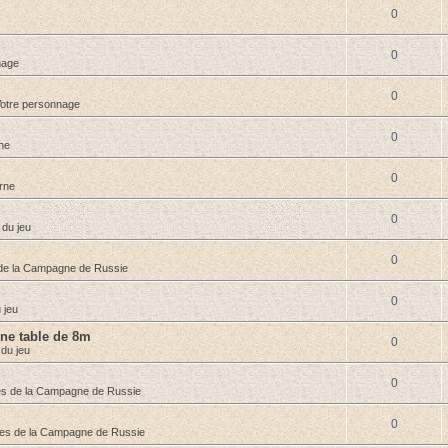
0
0
nage
0
otre personnage
0
ne
0
rne
0
 du jeu
0
de la Campagne de Russie
0
 jeu
une table de 8m
0
 du jeu
0
s de la Campagne de Russie
0
es de la Campagne de Russie