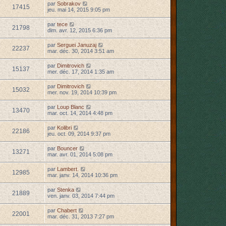
par
Sobrakov
17415
jeu. mai 14, 2015 9:05 pm
par
tece
21798
dim. avr. 12, 2015 6:36 pm
par
Serguei Januzaj
22237
mar. déc. 30, 2014 3:51 am
par
Dimitrovich
15137
mer. déc. 17, 2014 1:35 am
par
Dimitrovich
15032
mer. nov. 19, 2014 10:39 pm
par
Loup Blanc
13470
mar. oct. 14, 2014 4:48 pm
par
Kolibri
22186
jeu. oct. 09, 2014 9:37 pm
par
Bouncer
13271
mar. avr. 01, 2014 5:08 pm
par
Lambert.
12985
mar. janv. 14, 2014 10:36 pm
par
Stenka
21889
ven. janv. 03, 2014 7:44 pm
par
Chabert
22001
mar. déc. 31, 2013 7:27 pm