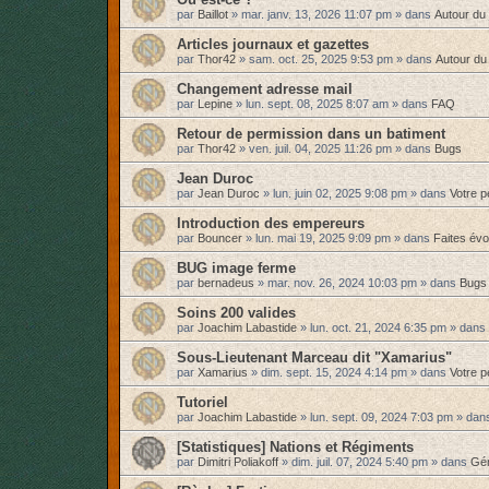
par
Baillot
»
mar. janv. 13, 2026 11:07 pm
» dans
Autour du 
Articles journaux et gazettes
par
Thor42
»
sam. oct. 25, 2025 9:53 pm
» dans
Autour du
Changement adresse mail
par
Lepine
»
lun. sept. 08, 2025 8:07 am
» dans
FAQ
Retour de permission dans un batiment
par
Thor42
»
ven. juil. 04, 2025 11:26 pm
» dans
Bugs
Jean Duroc
par
Jean Duroc
»
lun. juin 02, 2025 9:08 pm
» dans
Votre 
Introduction des empereurs
par
Bouncer
»
lun. mai 19, 2025 9:09 pm
» dans
Faites év
BUG image ferme
par
bernadeus
»
mar. nov. 26, 2024 10:03 pm
» dans
Bugs
Soins 200 valides
par
Joachim Labastide
»
lun. oct. 21, 2024 6:35 pm
» dans
Sous-Lieutenant Marceau dit "Xamarius"
par
Xamarius
»
dim. sept. 15, 2024 4:14 pm
» dans
Votre 
Tutoriel
par
Joachim Labastide
»
lun. sept. 09, 2024 7:03 pm
» dan
[Statistiques] Nations et Régiments
par
Dimitri Poliakoff
»
dim. juil. 07, 2024 5:40 pm
» dans
Gén