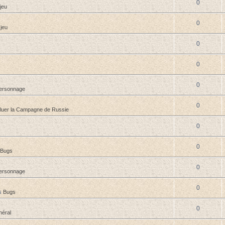
0
jeu
0
 jeu
0
0
0
personnage
0
oluer la Campagne de Russie
0
0
Bugs
0
personnage
0
s
Bugs
0
éral