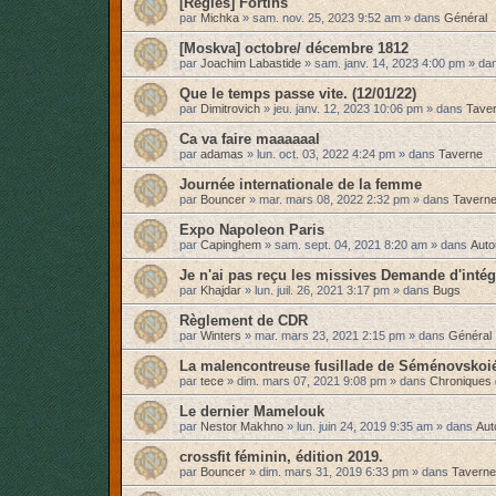
[Règles] Fortins
par
Michka
»
sam. nov. 25, 2023 9:52 am
» dans
Général
[Moskva] octobre/ décembre 1812
par
Joachim Labastide
»
sam. janv. 14, 2023 4:00 pm
» da
Que le temps passe vite. (12/01/22)
par
Dimitrovich
»
jeu. janv. 12, 2023 10:06 pm
» dans
Tave
Ca va faire maaaaaal
par
adamas
»
lun. oct. 03, 2022 4:24 pm
» dans
Taverne
Journée internationale de la femme
par
Bouncer
»
mar. mars 08, 2022 2:32 pm
» dans
Tavern
Expo Napoleon Paris
par
Capinghem
»
sam. sept. 04, 2021 8:20 am
» dans
Auto
Je n'ai pas reçu les missives Demande d'intég
par
Khajdar
»
lun. juil. 26, 2021 3:17 pm
» dans
Bugs
Règlement de CDR
par
Winters
»
mar. mars 23, 2021 2:15 pm
» dans
Général
La malencontreuse fusillade de Séménovskoi
par
tece
»
dim. mars 07, 2021 9:08 pm
» dans
Chroniques 
Le dernier Mamelouk
par
Nestor Makhno
»
lun. juin 24, 2019 9:35 am
» dans
Aut
crossfit féminin, édition 2019.
par
Bouncer
»
dim. mars 31, 2019 6:33 pm
» dans
Taverne