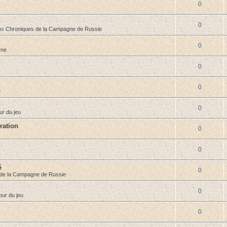
0
0
ns
Chroniques de la Campagne de Russie
0
rne
0
0
e
0
ur du jeu
ration
0
0
é
0
de la Campagne de Russie
0
our du jeu
0