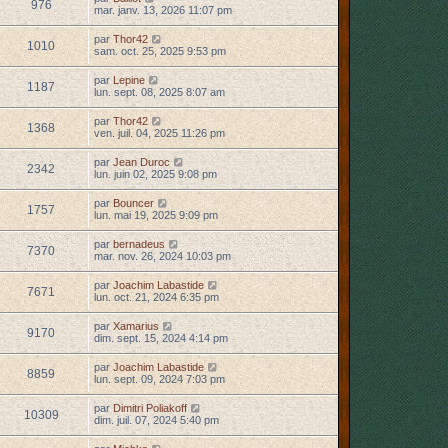
976
mar. janv. 13, 2026 11:07 pm
par
Thor42
1010
sam. oct. 25, 2025 9:53 pm
par
Lepine
1187
lun. sept. 08, 2025 8:07 am
par
Thor42
1368
ven. juil. 04, 2025 11:26 pm
par
Jean Duroc
2342
lun. juin 02, 2025 9:08 pm
par
Bouncer
1757
lun. mai 19, 2025 9:09 pm
par
bernadeus
7370
mar. nov. 26, 2024 10:03 pm
par
Joachim Labastide
7671
lun. oct. 21, 2024 6:35 pm
par
Xamarius
9170
dim. sept. 15, 2024 4:14 pm
par
Joachim Labastide
8859
lun. sept. 09, 2024 7:03 pm
par
Dimitri Poliakoff
10309
dim. juil. 07, 2024 5:40 pm