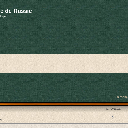
e de Russie
du jeu
La reche
RÉPONSES
0
jeu